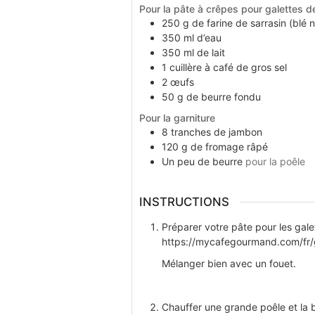
Pour la pâte à crêpes pour galettes d
250
g
de farine de sarrasin (blé n
350
ml
d’eau
350
ml
de lait
1
cuillère à café
de gros sel
2
œufs
50
g
de beurre fondu
Pour la garniture
8
tranches
de jambon
120
g
de fromage râpé
Un peu
de beurre
pour la poêle
INSTRUCTIONS
Préparer votre pâte pour les galet
https://mycafegourmand.com/fr/ga
Mélanger bien avec un fouet.
Chauffer une grande poêle et la b