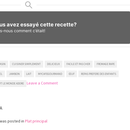
us avez essayé cette recette?
es-nous
comment c’était!
RASIN
CUISINER SIMPLEMENT
DELICIEUX
FACILE ET PAS CHER
FROMAGE RAPE
EL
JAMBON
LAIT
MYCAFEGOURMAND
ŒUF
REPAS PREFERE DES ENFANTS
on
Leave a Comment
T LE MONDE ADORE
Galette
Jambon
Fromage
A
 was posted in
Plat principal