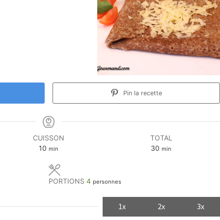
Pin la recette
CUISSON
TOTAL
minutes
minutes
10
30
min
min
PORTIONS
4
personnes
1x
2x
3x