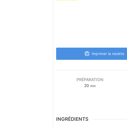
Imprimer la recette
PRÉPARATION
minutes
20
min
INGRÉDIENTS