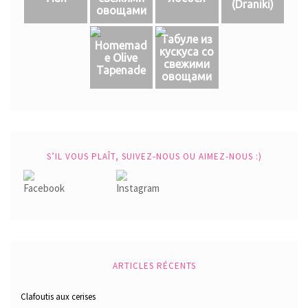
(Draniki)
овощами
Табуле из
Homemad
кускуса со
e Olive
свежими
Tapenade
овощами
S’IL VOUS PLAÎT, SUIVEZ-NOUS OU AIMEZ-NOUS :)
ARTICLES RÉCENTS
Clafoutis aux cerises