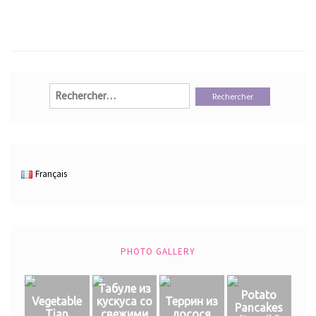
Rechercher :
Français
PHOTO GALLERY
Табуле из
Potato
Vegetable
кускуса со
Террин из
Pancakes
Tian
свежими
лосося