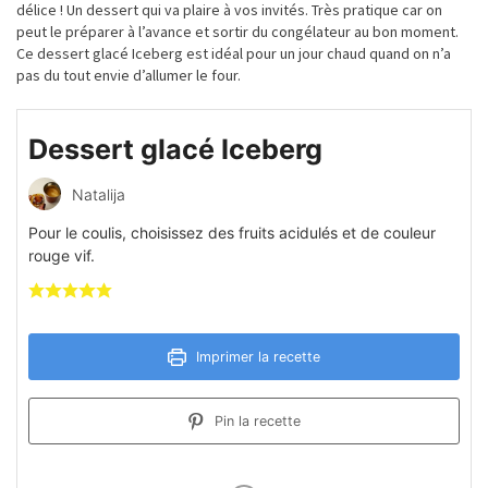
délice
! Un dessert qui va plaire à vos invit
é
s.
Très
pratique car on
peut le
préparer
à l’avance et sortir du
congélateur
au bon moment.
Ce dessert glacé Iceberg est
id
é
al
pour un jour chaud quand on n’a
pas du tout envie d’allumer le four.
Dessert glacé Iceberg
Natalija
Pour le coulis, choisissez des fruits acidulés et de couleur
rouge vif.
Imprimer la recette
Pin la recette