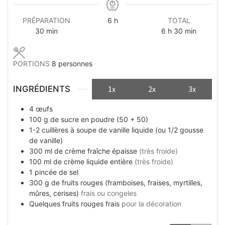
heures
PRÉPARATION
6
h
TOTAL
minutes
heures
minutes
30
min
6
h
30
min
PORTIONS
8
personnes
INGRÉDIENTS
1x
2x
3x
4
œufs
100
g
de sucre en poudre (50 + 50)
1-2
cuillères à soupe
de vanille liquide (ou 1/2 gousse
de vanille)
300
ml
de crème fraîche épaisse
(très froide)
100
ml
de crème liquide entière
(très froide)
1
pincée
de sel
300
g
de fruits rouges (framboises, fraises, myrtilles,
mûres, cerises)
frais ou congeles
Quelques
fruits rouges frais
pour la décoration