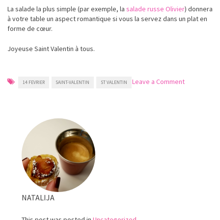
La salade la plus simple (par exemple, la
salade russe Olivier
) donnera
à votre table un aspect romantique si vous la servez dans un plat en
forme de cœur.
Joyeuse Saint Valentin à tous.
on
Leave a Comment
14 FEVRIER
SAINT-VALENTIN
ST VALENTIN
Le
jour
de
la
Saint-
Valentin
NATALIJA
This post was posted in
Uncategorized