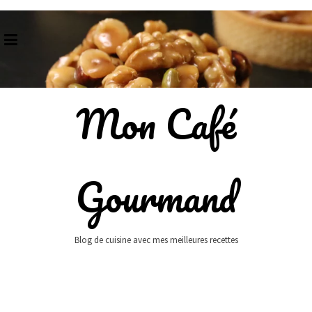
Skip
to
content
Mon Café
Gourmand
Blog de cuisine avec mes meilleures recettes