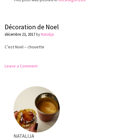
Décoration de Noel
décembre 23, 2017
by
Natalija
C’est Noel – chouette
on
Leave a Comment
Décoration
de
Noel
NATALIJA