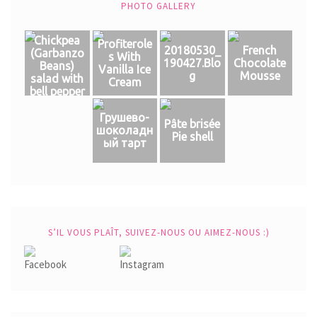
PHOTO GALLERY
Chickpea
Profiterole
20180530_
French
(Garbanzo
s With
190427.Blo
Chocolate
Beans)
Vanilla Ice
g
Mousse
salad with
Cream
bell pepper
Грушево-
Pâte brisée
шоколадн
Pie shell
ый тарт
S’IL VOUS PLAÎT, SUIVEZ-NOUS OU AIMEZ-NOUS :)