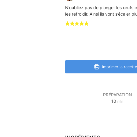
N’oubliez pas de plonger les œufs c
les refroidir. Ainsi ils vont s’écaler p
Imprimer la recette
PRÉPARATION
minutes
10
min