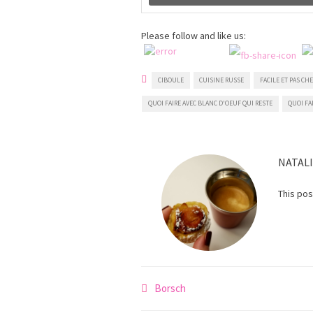
Please follow and like us:
CIBOULE
CUISINE RUSSE
FACILE ET PAS CH
QUOI FAIRE AVEC BLANC D'OEUF QUI RESTE
QUOI FA
NATAL
This po
Navigation
Borsch
de