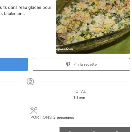
uits dans l’eau glacée pour
lus facilement.
Pin la recette
TOTAL
minutes
10
min
PORTIONS
3
personnes