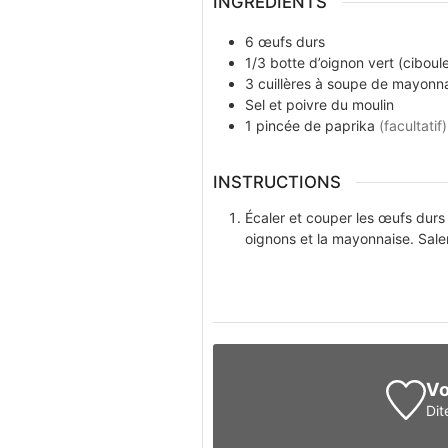
INGRÉDIENTS
6
œufs durs
1/3
botte
d’oignon vert (ciboul
3
cuillères à soupe
de mayonna
Sel et poivre du moulin
1
pincée
de paprika
(facultatif)
INSTRUCTIONS
Écaler et couper les œufs durs
oignons et la mayonnaise. Sale
Vo
Dit