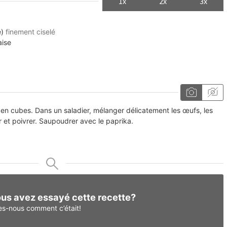
1x
2x
3x
e)
finement ciselé
ise
 en cubes. Dans un saladier, mélanger délicatement les œufs, les
r et poivrer. Saupoudrer avec le paprika.
us avez essayé cette recette?
es-nous
comment c’était!