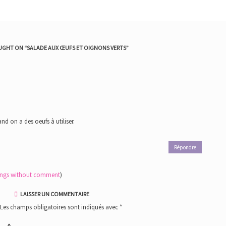
UGHT ON “
SALADE AUX ŒUFS ET OIGNONS VERTS
”
d on a des oeufs à utiliser.
Répondre
tings without comment
)
LAISSER UN COMMENTAIRE
Les champs obligatoires sont indiqués avec
*