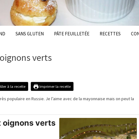
ND
SANS GLUTEN
PÂTE FEUILLETÉE
RECETTES
CO
oignons verts
ller à la recette
Imprimer la recette
très populaire en
Russi
e. Je l’aime avec de la mayonnaise mais on peut la
 oignons verts