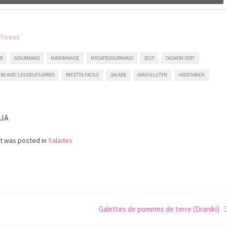
ER
GOURMAND
MAYONNAISE
MYCAFEGOURMAND
ŒUF
OIGNON VERT
IRE AVEC LES OEUFS APRES
RECETTE FACILE
SALADE
SANS GLUTEN
VEGETARIEN
IJA
st was posted in
Salades
Galettes de pommes de terre (Draniki)