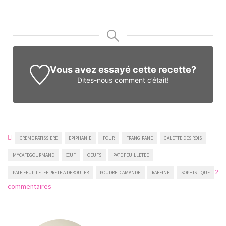
Vous avez essayé cette recette?
Dites-nous
comment c’était!
CREME PATISSIERE
EPIPHANIE
FOUR
FRANGIPANE
GALETTE DES ROIS
MYCAFEGOURMAND
ŒUF
OEUFS
PATE FEUILLETEE
2
PATE FEUILLETEE PRETE A DEROULER
POUDRE D'AMANDE
RAFFINE
SOPHISTIQUE
sur
commentaires
Galette
des
rois
à