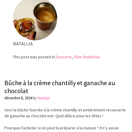
la
frangipane
NATALIJA
This post was posted in
Desserts
,
Pâte feuilletée
Bûche à la crème chantilly et ganache au
chocolat
décembre 8, 2024
by
Natalija
Voici la bûche fourrée à la crème chantilly et entièrement recouverte
de ganache au chocolat noir. Quel délice pour les fêtes !
Pourquoi l’acheter si on peut la préparer à la maison ? Il n’y aucun