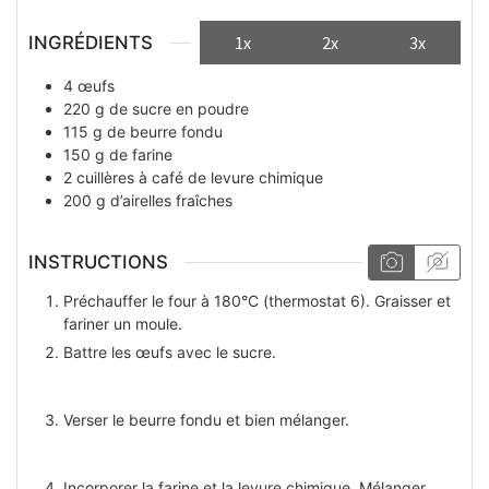
INGRÉDIENTS
1x
2x
3x
4
œufs
220
g
de sucre en poudre
115
g
de beurre fondu
150
g
de farine
2
cuillères à café
de levure chimique
200
g
d’airelles fraîches
INSTRUCTIONS
Préchauffer le four à 180°C (thermostat 6). Graisser et
fariner un moule.
Battre les œufs avec le sucre.
Verser le beurre fondu et bien mélanger.
Incorporer la farine et la levure chimique. Mélanger