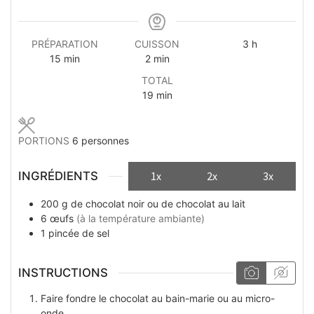
heures
PRÉPARATION
CUISSON
3
h
minutes
minutes
15
min
2
min
TOTAL
minutes
19
min
PORTIONS
6
personnes
INGRÉDIENTS
1x
2x
3x
200
g
de chocolat noir ou de chocolat au lait
6
œufs
(à la température ambiante)
1
pincée
de sel
INSTRUCTIONS
Faire fondre le chocolat au bain-marie ou au micro-
onde.