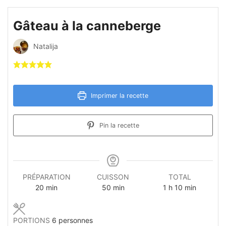
Gâteau à la canneberge
Natalija
Imprimer la recette
Pin la recette
PRÉPARATION
CUISSON
TOTAL
minutes
minutes
heure
minutes
20
min
50
min
1
h
10
min
PORTIONS
6
personnes