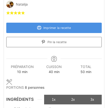
Natalija
Imprimer la recette
Pin la recette
PRÉPARATION
CUISSON
TOTAL
minutes
minutes
minutes
10
min
40
min
50
min
PORTIONS
8
personnes
INGRÉDIENTS
1x
2x
3x