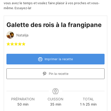
vous avez le temps et voulez faire plaisir à vos proches et vous-
même. Essayez-la!
Galette des rois à la frangipane
Natalija
Imprimer la recette
Pin la recette
PRÉPARATION
CUISSON
TOTAL
minutes
minutes
heure
minutes
50
min
35
min
1
h
25
min