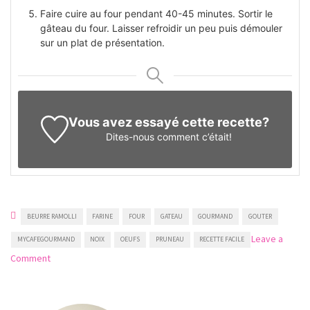
Faire cuire au four pendant 40-45 minutes. Sortir le
gâteau du four. Laisser refroidir un peu puis démouler
sur un plat de présentation.
Vous avez essayé cette recette?
Dites-nous
comment c’était!
BEURRE RAMOLLI
FARINE
FOUR
GATEAU
GOURMAND
GOUTER
Leave a
MYCAFEGOURMAND
NOIX
OEUFS
PRUNEAU
RECETTE FACILE
on
Comment
Gâteau
aux
noix