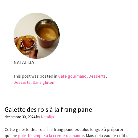
chocolat
noir
NATALIJA
This post was posted in
Café gourmand
,
Desserts
,
Desserts
,
Sans gluten
Galette des rois à la frangipane
décembre 30, 2024
by
Natalija
Cette galette des rois à la frangipane est plus longue à préparer
qu’une
galette simple à la crème d’amande
. Mais cela vaut le coût si