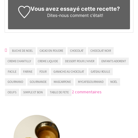
Vous avez essayé cette recette?
Dites-nous
comment c’était!
BUCHE DE NOEL
CACAO EN POUDRE
CHOCOLAT
CHOCOLAT NOIR
CREME CHANTILLY
CREME LIQUIDE
DESSERT POUR L'HIVER
ENFANTS ADORENT
FACILE
FARINE
FOUR
GANACHE AU CHOCOLAT
GATEAU ROULE
GOURMAND
GOURNANDE
MASCARPONE
MYCAFEGOURMAND
NOËL
sur
2 commentaires
OEUFS
SIMPLE ET BON
TABLE DE FETE
Bûche
à
la
crème
chantilly
et
ganache