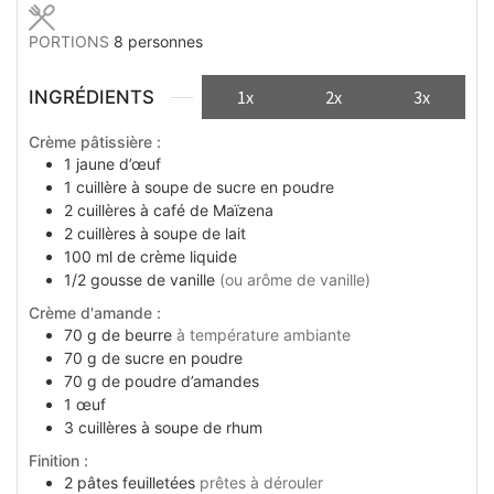
PORTIONS
8
personnes
INGRÉDIENTS
1x
2x
3x
Crème pâtissière :
1
jaune d’œuf
1
cuillère à soupe
de sucre en poudre
2
cuillères à café
de Maïzena
2
cuillères à soupe
de lait
100 ml
de crème liquide
1/2
gousse de vanille
(ou arôme de vanille)
Crème d'amande :
70
g
de beurre
à température ambiante
70
g
de sucre en poudre
70
g
de poudre d’amandes
1
œuf
3
cuillères à soupe
de rhum
Finition :
2
pâtes feuilletées
prêtes à dérouler