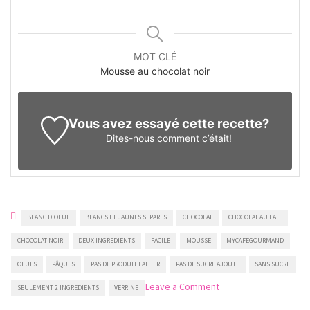
MOT CLÉ
Mousse au chocolat noir
Vous avez essayé cette recette?
Dites-nous
comment c’était!
BLANC D'OEUF
BLANCS ET JAUNES SEPARES
CHOCOLAT
CHOCOLAT AU LAIT
CHOCOLAT NOIR
DEUX INGREDIENTS
FACILE
MOUSSE
MYCAFEGOURMAND
OEUFS
PÂQUES
PAS DE PRODUIT LAITIER
PAS DE SUCRE AJOUTE
SANS SUCRE
on
Leave a Comment
SEULEMENT 2 INGREDIENTS
VERRINE
Mousse
au