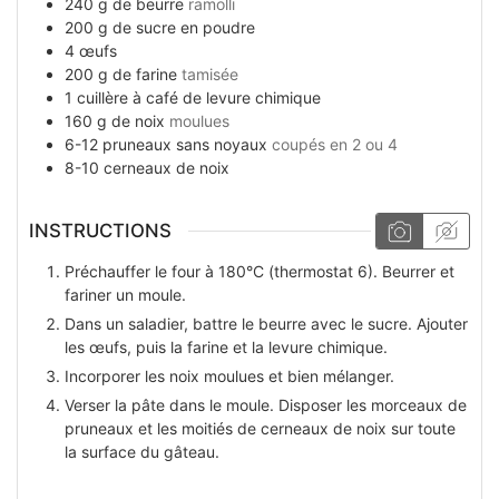
240
g
de beurre
ramolli
200
g
de sucre en poudre
4
œufs
200
g
de farine
tamisée
1
cuillère à café
de levure chimique
160
g
de noix
moulues
6-12
pruneaux sans noyaux
coupés en 2 ou 4
8-10
cerneaux
de noix
INSTRUCTIONS
Préchauffer le four à 180°C (thermostat 6). Beurrer et
fariner un moule.
Dans un saladier, battre le beurre avec le sucre. Ajouter
les œufs, puis la farine et la levure chimique.
Incorporer les noix moulues et bien mélanger.
Verser la pâte dans le moule. Disposer les morceaux de
pruneaux et les moitiés de cerneaux de noix sur toute
la surface du gâteau.