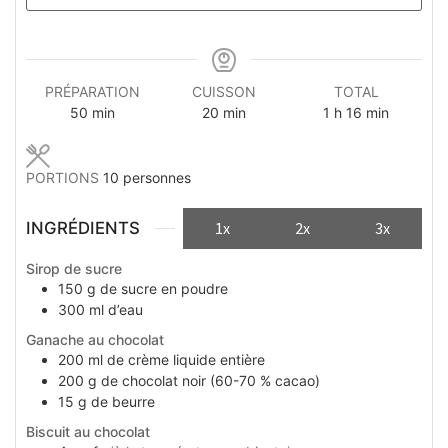
PRÉPARATION
CUISSON
TOTAL
minutes
minutes
heure
minutes
50
min
20
min
1
h
16
min
PORTIONS
10
personnes
INGRÉDIENTS
1x
2x
3x
Sirop de sucre
150
g
de sucre en poudre
300
ml
d’eau
Ganache au chocolat
200
ml
de crème liquide entière
200
g
de chocolat noir (60-70 % cacao)
15
g
de beurre
Biscuit au chocolat