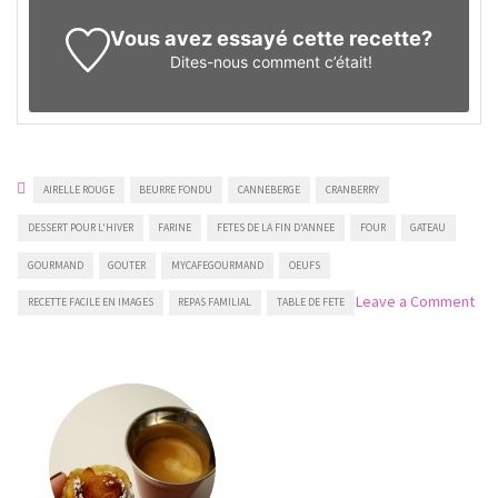
Vous avez essayé cette recette?
Dites-nous
comment c’était!
AIRELLE ROUGE
BEURRE FONDU
CANNEBERGE
CRANBERRY
DESSERT POUR L'HIVER
FARINE
FETES DE LA FIN D'ANNEE
FOUR
GATEAU
GOURMAND
GOUTER
MYCAFEGOURMAND
OEUFS
on
Leave a Comment
RECETTE FACILE EN IMAGES
REPAS FAMILIAL
TABLE DE FETE
Gât
à
la
can