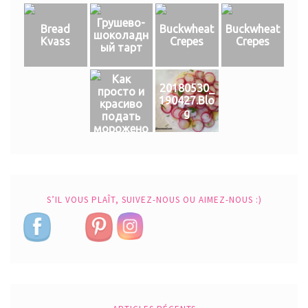
Грушево-
Bread
Buckwheat
Buckwheat
шоколадн
Kvass
Crepes
Crepes
ый тарт
Как
20180530_
просто и
190427.Blo
красиво
g
подать
морожено
е
S’IL VOUS PLAÎT, SUIVEZ-NOUS OU AIMEZ-NOUS :)