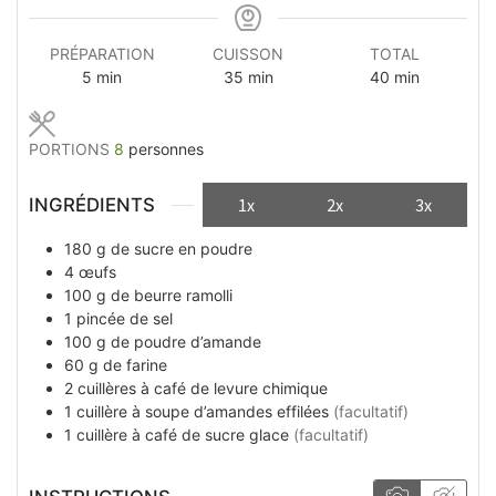
PRÉPARATION
CUISSON
TOTAL
minutes
minutes
minutes
5
min
35
min
40
min
PORTIONS
8
personnes
INGRÉDIENTS
1x
2x
3x
180
g
de sucre en poudre
4
œufs
100
g
de beurre ramolli
1
pincée
de sel
100
g
de poudre d’amande
60
g
de farine
2
cuillères à café
de levure chimique
1
cuillère à soupe
d’amandes effilées
(facultatif)
1
cuillère à café
de sucre glace
(facultatif)