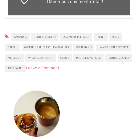
Dites-nous
comment c’était!
AMANDES
BEURRE RAMOLLI
COMMENT PREPARER
FACILE
FOUR
GATEAU
GATEAU LE PLUS FACILE A REALISER
GOURMAND
LA MEILLEURE RECETTE
MEILLEUR
MYCAFEGOURMAND
OEUFS
POUDRE D'AMANDE
POUR LE GOUTER
on
Leave a Comment
TRES FACILE
Gâteau
facile
aux
amandes