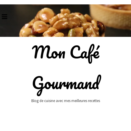
Skip
to
content
Mon Café
Gourmand
Blog de cuisine avec mes meilleures recettes