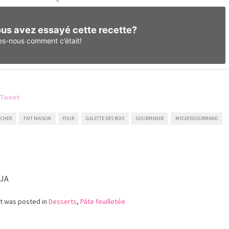
us avez essayé cette recette?
es-nous
comment c’était!
S CHER
FAIT MAISON
FOUR
GALETTE DES ROIS
GOURMANDE
MYCAFEGOURMAND
IJA
st was posted in
Desserts
,
Pâte feuilletée