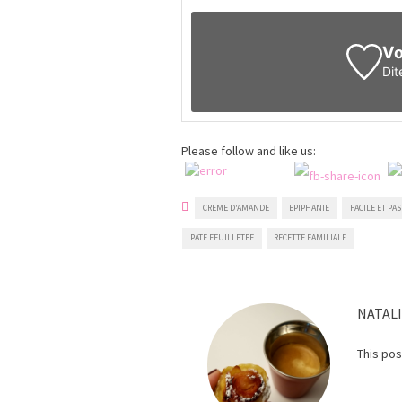
Vo
Dit
Please follow and like us:
CREME D'AMANDE
EPIPHANIE
FACILE ET PA
PATE FEUILLETEE
RECETTE FAMILIALE
NATAL
This po