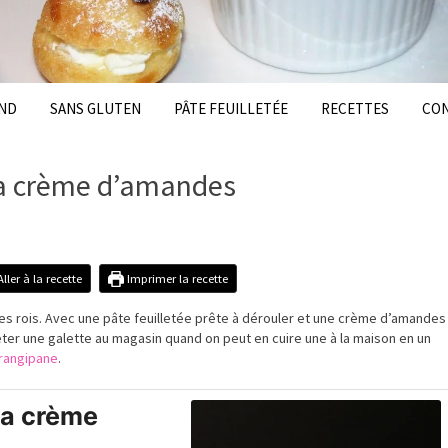
ND
SANS GLUTEN
PÂTE FEUILLETÉE
RECETTES
CO
 la crème d’amandes
ller à la recette
Imprimer la recette
 des rois. Avec une pâte feuilletée prête à dérouler et une crème d’amandes
ter une galette au magasin quand on peut en cuire une à la maison en un
frangipane
.
la crème