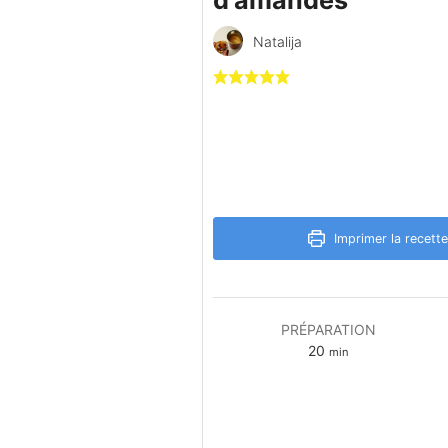
d’amandes
Natalija
Imprimer la recette
PRÉPARATION
minutes
20
min