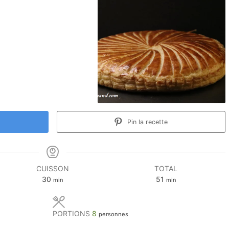
Pin la recette
CUISSON
TOTAL
minutes
minutes
30
51
min
min
PORTIONS
8
personnes