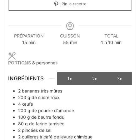
Pin la recette
PRÉPARATION
CUISSON
TOTAL
minutes
minutes
heure
minutes
15
min
55
min
1
h
10
min
PORTIONS
8
personnes
INGRÉDIENTS
1x
2x
3x
2
bananes très mûres
200
g
de sucre roux
4
œufs
200
g
de poudre d’amande
100
g
de beurre fondu
80
g
de farine tamisée
2
pincées
de sel
2
cuillères à café
de levure chimique