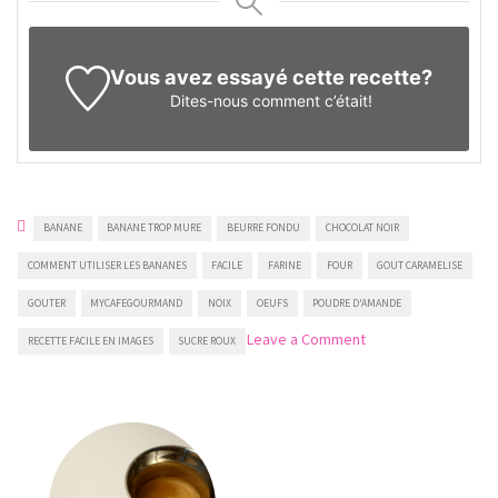
Vous avez essayé cette recette?
Dites-nous
comment c’était!
BANANE
BANANE TROP MURE
BEURRE FONDU
CHOCOLAT NOIR
COMMENT UTILISER LES BANANES
FACILE
FARINE
FOUR
GOUT CARAMELISE
GOUTER
MYCAFEGOURMAND
NOIX
OEUFS
POUDRE D'AMANDE
on
Leave a Comment
RECETTE FACILE EN IMAGES
SUCRE ROUX
Cake
à
la
banane
avec
pépites
de