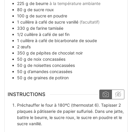
225
g
de beurre
à la température ambiante
80
g
de sucre roux
100
g
de sucre en poudre
1
cuillère à café
de sucre vanillé
(facultatif)
330
g
de farine tamisée
1/2
cuillère à café
de sel fin
1
cuillère à café
de bicarbonate de soude
2
œufs
350
g
de pépites de chocolat noir
50
g
de noix concassées
50
g
de noisettes concassées
50
g
d’amandes concassées
50
g
de graines de potiron
INSTRUCTIONS
Préchauffer le four à 180ºC (thermostat 6). Tapisser 2
plaques à pâtisserie de papier sulfurisé. Dans une jatte,
battre le beurre, le sucre roux, le sucre en poudre et le
sucre vanillé.