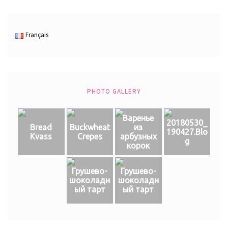
Français
PHOTO GALLERY
Варенье
20180530_
Bread
Buckwheat
из
190427.Blo
Kvass
Crepes
арбузных
g
корок
Грушево-
Грушево-
шоколадн
шоколадн
ый тарт
ый тарт