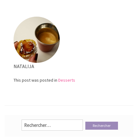
au
chocolat
avec
noix
et
graines
NATALIJA
This post was posted in
Desserts
Rechercher :