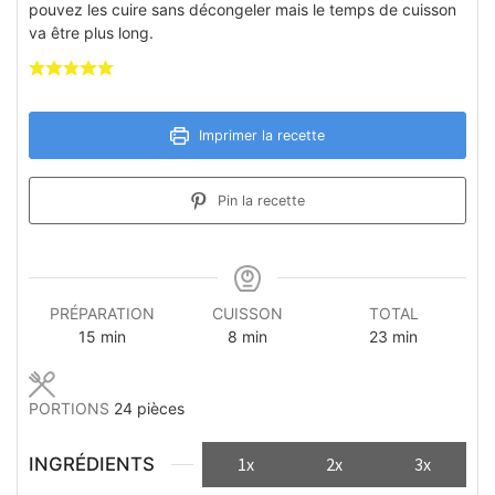
pouvez les cuire sans décongeler mais le temps de cuisson
va être plus long.
Imprimer la recette
Pin la recette
PRÉPARATION
CUISSON
TOTAL
minutes
minutes
minutes
15
min
8
min
23
min
PORTIONS
24
pièces
INGRÉDIENTS
1x
2x
3x