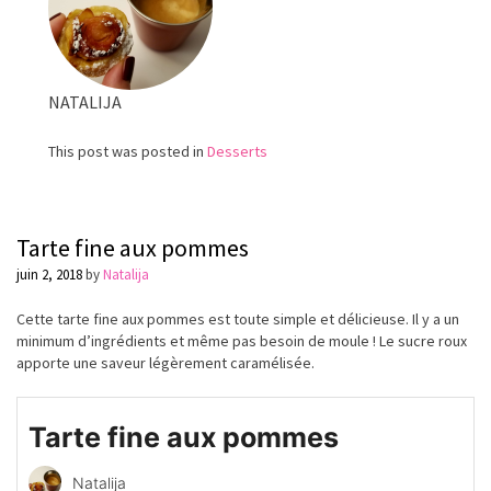
chocolat
NATALIJA
This post was posted in
Desserts
Tarte fine aux pommes
juin 2, 2018
by
Natalija
Cette tarte fine aux pommes est toute simple et délicieuse. Il y a un
minimum d’ingrédients et
même
pas besoin de moule ! Le sucre roux
apporte une saveur
légèrement
caramélisée
.
Tarte fine aux pommes
Natalija