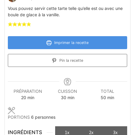
Vous pouvez servir cette tarte telle qu’elle est ou avec une
boule de glace à la vanille.
Imprimer la recette
Pin la recette
PRÉPARATION
CUISSON
TOTAL
minutes
minutes
minutes
20
min
30
min
50
min
PORTIONS
6
personnes
INGRÉDIENTS
1x
2x
3x