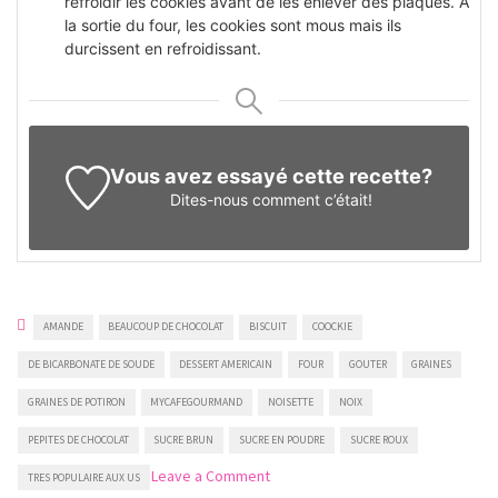
refroidir les cookies avant de les enlever des plaques. À
la sortie du four, les cookies sont mous mais ils
durcissent en refroidissant.
Vous avez essayé cette recette?
Dites-nous
comment c’était!
AMANDE
BEAUCOUP DE CHOCOLAT
BISCUIT
COOCKIE
DE BICARBONATE DE SOUDE
DESSERT AMERICAIN
FOUR
GOUTER
GRAINES
GRAINES DE POTIRON
MYCAFEGOURMAND
NOISETTE
NOIX
PEPITES DE CHOCOLAT
SUCRE BRUN
SUCRE EN POUDRE
SUCRE ROUX
on
Leave a Comment
TRES POPULAIRE AUX US
Cookies