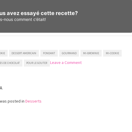
us avez essayé cette recette?
es-nous
comment c’était!
OKIE
DESSERT AMERICAIN
FONDANT
GOURMAND
MI-BROWNIE
MI-COOKIE
on
Leave a Comment
ES DE CHOCOLAT
POUR LE GOUTER
Brookie
A
 was posted in
Desserts