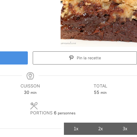
Pin la recette
CUISSON
TOTAL
minutes
minutes
30
55
min
min
PORTIONS
6
personnes
1x
2x
3x