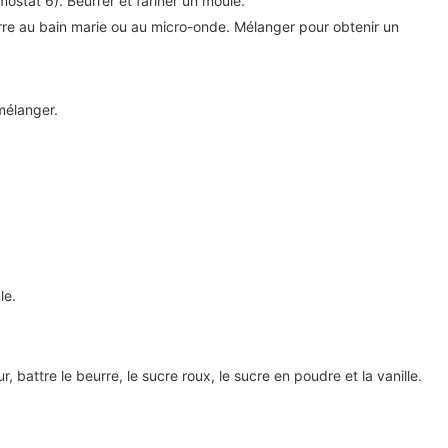
mostat 6). Beurrer et fariner un moule.
urre au bain marie ou au micro-onde. Mélanger pour obtenir un
mélanger.
le.
r, battre le beurre, le sucre roux, le sucre en poudre et la vanille.