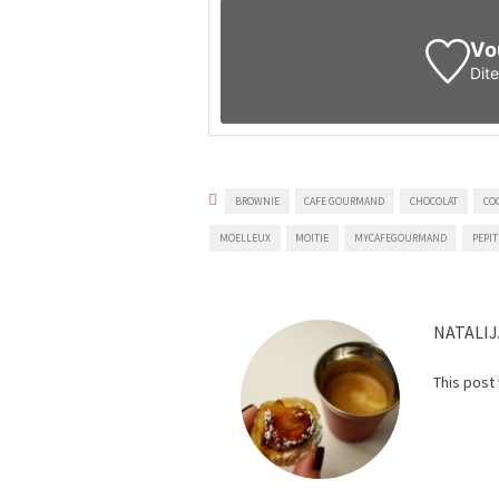
Vo
Dit
BROWNIE
CAFE GOURMAND
CHOCOLAT
CO
MOELLEUX
MOITIE
MYCAFEGOURMAND
PEPIT
NATALIJ
This post