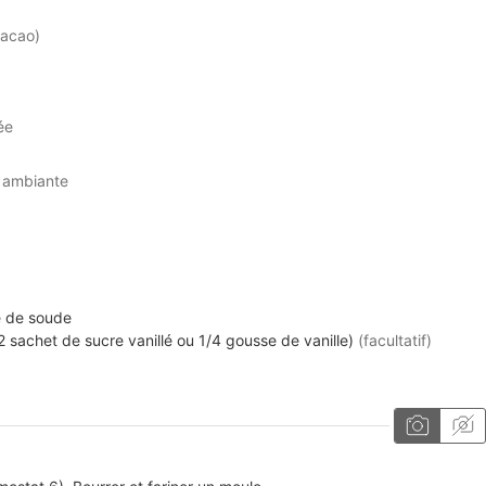
acao)
ée
e ambiante
e de soude
1/2 sachet de sucre vanillé ou 1/4 gousse de vanille)
(facultatif)