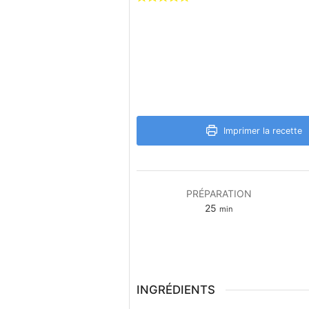
Imprimer la recette
PRÉPARATION
minutes
25
min
INGRÉDIENTS