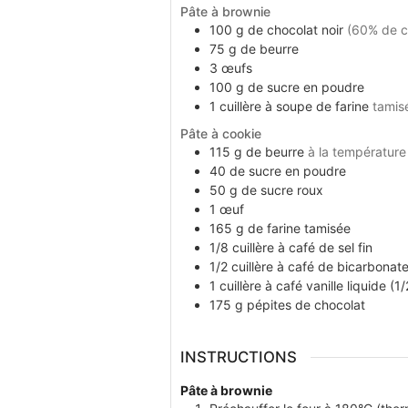
Pâte à brownie
100
g
de chocolat noir
(60% de c
75
g
de beurre
3
œufs
100
g
de sucre en poudre
1
cuillère à soupe
de farine
tamis
Pâte à cookie
115
g
de beurre
à la températur
40
de sucre en poudre
50
g
de sucre roux
1
œuf
165
g
de farine tamisée
1/8
cuillère à café
de sel fin
1/2
cuillère à café
de bicarbonat
1
cuillère à café
vanille liquide (
175
g
pépites de chocolat
INSTRUCTIONS
Pâte à brownie