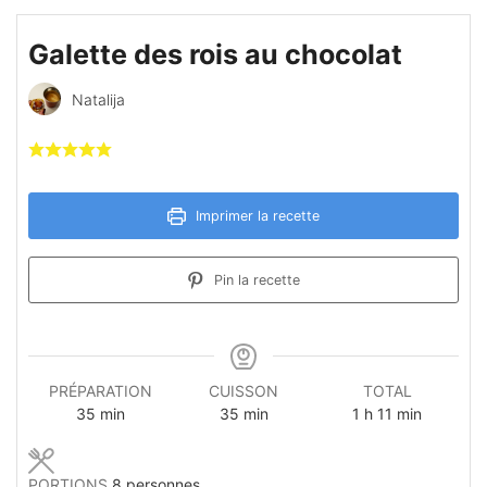
Galette des rois au chocolat
Natalija
Imprimer la recette
Pin la recette
PRÉPARATION
CUISSON
TOTAL
minutes
minutes
heure
minutes
35
min
35
min
1
h
11
min
PORTIONS
8
personnes