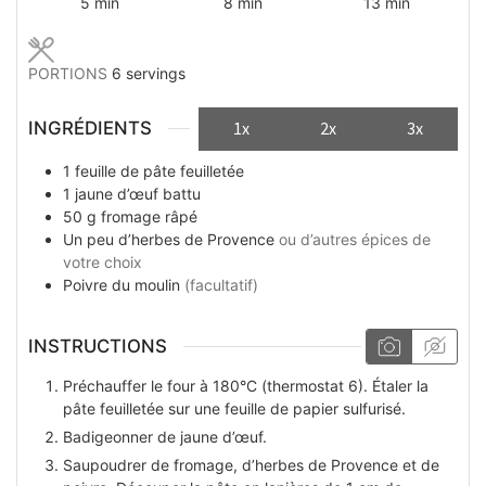
minutes
minutes
minutes
5
min
8
min
13
min
PORTIONS
6
servings
INGRÉDIENTS
1x
2x
3x
1
feuille
de pâte feuilletée
1
jaune d’œuf battu
50
g
fromage râpé
Un peu
d’herbes de Provence
ou d’autres épices de
votre choix
Poivre du moulin
(facultatif)
INSTRUCTIONS
Préchauffer le four à 180°C (thermostat 6). Étaler la
pâte feuilletée sur une feuille de papier sulfurisé.
Badigeonner de jaune d’œuf.
Saupoudrer de fromage, d’herbes de Provence et de