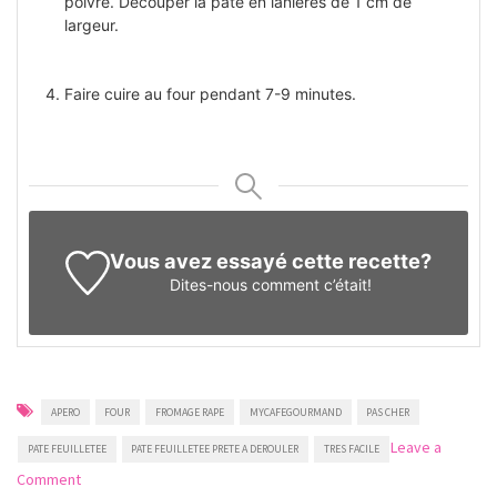
poivre. Découper la pâte en lanières de 1 cm de
largeur.
Faire cuire au four pendant 7-9 minutes.
Vous avez essayé cette recette?
Dites-nous
comment c’était!
APERO
FOUR
FROMAGE RAPE
MYCAFEGOURMAND
PAS CHER
Leave a
PATE FEUILLETEE
PATE FEUILLETEE PRETE A DEROULER
TRES FACILE
on
Comment