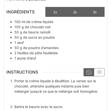
INGRÉDIENTS
1x
2x
3x
100
ml
de crème liquide
100
g
de chocolat noir
50
g
de beurre ramolli
50
g
de sucre en poudre
1
œuf
50
g
de poudre d’amandes
2
feuilles
de pâte feuilletée
1
jaune d’œuf
INSTRUCTIONS
Porter la crème liquide à ébullition. La verser sur le
chocolat, attendre quelques instants puis bien
mélanger jusqu’à ce que le mélange soit homogène.
Battre le beurre avec le sucre.