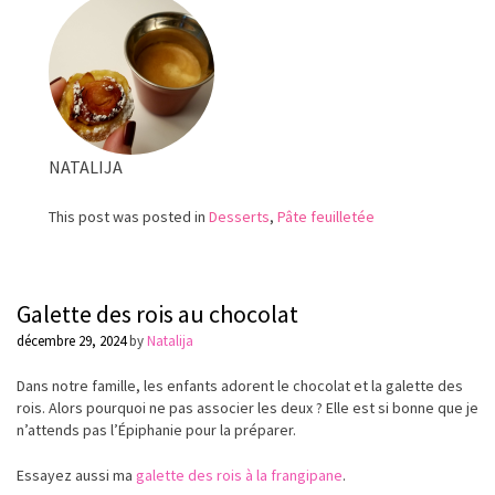
à
la
frangipane
NATALIJA
This post was posted in
Desserts
,
Pâte feuilletée
Galette des rois au chocolat
décembre 29, 2024
by
Natalija
Dans notre famille, les enfants adorent le chocolat et la galette des
rois. Alors pourquoi ne pas associer les deux ? Elle est si bonne que je
n’attends pas l’Épiphanie pour la préparer.
Essayez aussi ma
galette des rois à la frangipane
.