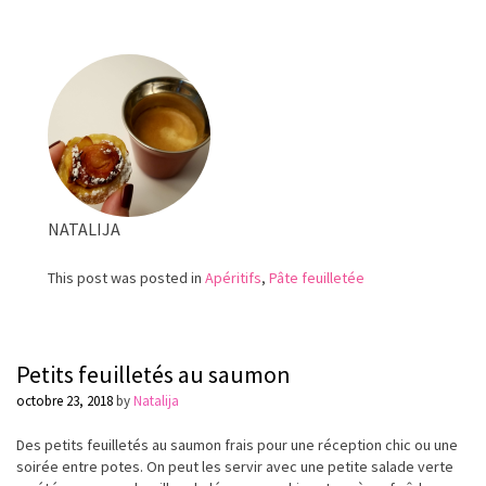
Allumettes
apéritif
au
fromage
NATALIJA
This post was posted in
Apéritifs
,
Pâte feuilletée
Petits feuilletés au saumon
octobre 23, 2018
by
Natalija
Des petits feuilletés au saumon frais pour une réception chic ou une
soirée entre potes. On peut les servir avec une petite salade verte