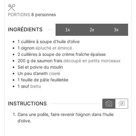
PORTIONS
8
personnes
INGRÉDIENTS
1x
2x
3x
1
cuillère à soupe
d’huile d’olive
1
oignon
épluché et émincé
2
cuillères à soupe
de crème fraîche épaisse
200
g
de saumon frais
découpé en petits morceaux
Sel et poivre du moulin
Un peu
d’aneth
ciselé
1
feuille
de pâte feuilletée
1
œuf
battu
INSTRUCTIONS
Dans une poêle, faire revenir l’oignon dans l’huile
d’olive.