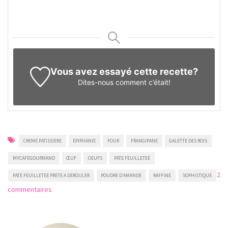
Vous avez essayé cette recette?
Dites-nous
comment c’était!
CREME PATISSIERE
EPIPHANIE
FOUR
FRANGIPANE
GALETTE DES ROIS
MYCAFEGOURMAND
ŒUF
OEUFS
PATE FEUILLETEE
2
PATE FEUILLETEE PRETE A DEROULER
POUDRE D'AMANDE
RAFFINE
SOPHISTIQUE
sur
commentaires
Galette
des
rois