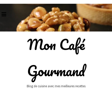
Skip
to
content
Mon Café
Gourmand
Blog de cuisine avec mes meilleures recettes