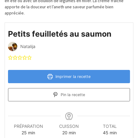
en été ou avec un bouillon de légumes en hiver. La crème fraîche
apporte de la douceur et l’aneth une saveur parfumée bien
appréciée.
Petits feuilletés au saumon
Natalija
Imprimer la recette
Pin la recette
PRÉPARATION
CUISSON
TOTAL
minutes
minutes
minutes
25
min
20
min
45
min