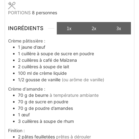
PORTIONS
8
personnes
INGRÉDIENTS
1x
2x
3x
Crème pâtissière :
1
jaune d’œuf
1
cuillère à soupe
de sucre en poudre
2
cuillères à café
de Maïzena
2
cuillères à soupe
de lait
100 ml
de crème liquide
1/2
gousse de vanille
(ou arôme de vanille)
Crème d'amande :
70
g
de beurre
à température ambiante
70
g
de sucre en poudre
70
g
de poudre d’amandes
1
œuf
3
cuillères à soupe
de rhum
Finition :
2
pâtes feuilletées
prêtes à dérouler