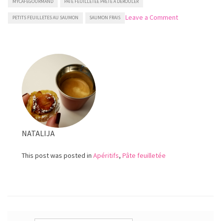
MYCAFEGOURMAND
PATE FEUILLETEE PRETE A DEROULER
on
Leave a Comment
PETITS FEUILLETES AU SAUMON
SAUMON FRAIS
Petits
feuilletés
au
saumon
NATALIJA
This post was posted in
Apéritifs
,
Pâte feuilletée