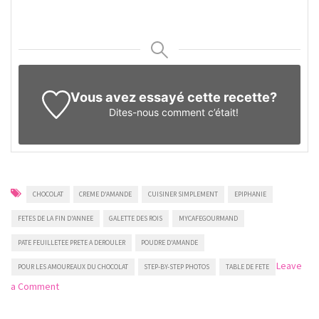
Vous avez essayé cette recette?
Dites-nous
comment c’était!
CHOCOLAT
CREME D'AMANDE
CUISINER SIMPLEMENT
EPIPHANIE
FETES DE LA FIN D'ANNEE
GALETTE DES ROIS
MYCAFEGOURMAND
PATE FEUILLETEE PRETE A DEROULER
POUDRE D'AMANDE
Leave
POUR LES AMOUREAUX DU CHOCOLAT
STEP-BY-STEP PHOTOS
TABLE DE FETE
on
a Comment
Galette
des