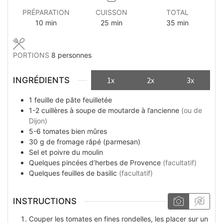
PRÉPARATION
CUISSON
TOTAL
minutes
minutes
minutes
10
min
25
min
35
min
PORTIONS
8
personnes
INGRÉDIENTS
1x
2x
3x
1
feuille
de pâte feuilletée
1-2
cuillères à soupe
de moutarde à l’ancienne
(ou de
Dijon)
5-6
tomates bien mûres
30
g
de fromage râpé (parmesan)
Sel et poivre du moulin
Quelques
pincées
d’herbes de Provence
(facultatif)
Quelques
feuilles
de basilic
(facultatif)
INSTRUCTIONS
Couper les tomates en fines rondelles, les placer sur un