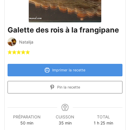
Galette des rois à la frangipane
Natalija
Imprimer la recette
Pin la recette
PRÉPARATION
CUISSON
TOTAL
minutes
minutes
heure
minutes
50
min
35
min
1
h
25
min