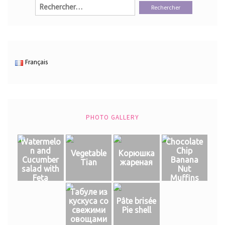
Rechercher :
Français
PHOTO GALLERY
Watermelo
Chocolate
n and
Chip
Vegetable
Корюшка
Cucumber
Banana
Tian
жареная
salad with
Nut
Feta
Muffins
Табуле из
кускуса со
Pâte brisée
свежими
Pie shell
овощами