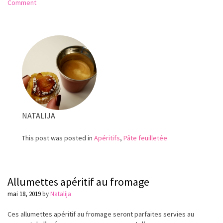
on
Comment
Tarte
fine
aux
tomates
NATALIJA
This post was posted in
Apéritifs
,
Pâte feuilletée
Allumettes apéritif au fromage
mai 18, 2019
by
Natalija
Ces allumettes apéritif au fromage seront parfaites servies au