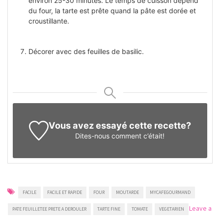
environ 25-30 minutes. Le temps de cuisson dépend
du four, la tarte est prête quand la pâte est dorée et
croustillante.
Décorer avec des feuilles de basilic.
Vous avez essayé cette recette?
Dites-nous
comment c’était!
FACILE
FACILE ET RAPIDE
FOUR
MOUTARDE
MYCAFEGOURMAND
Leave a
PATE FEUILLETEE PRETE A DEROULER
TARTE FINE
TOMATE
VEGETARIEN