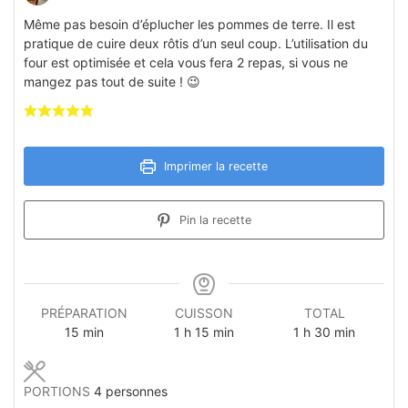
Même pas besoin d’éplucher les pommes de terre. Il est
pratique de cuire deux rôtis d’un seul coup. L’utilisation du
four est optimisée et cela vous fera 2 repas, si vous ne
mangez pas tout de suite ! 😉
Imprimer la recette
Pin la recette
PRÉPARATION
CUISSON
TOTAL
minutes
heure
minutes
heure
minutes
15
min
1
h
15
min
1
h
30
min
PORTIONS
4
personnes