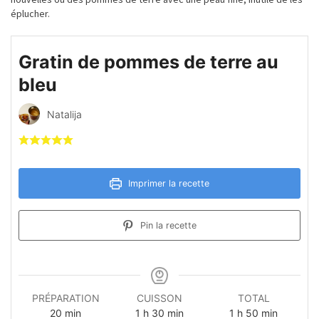
éplucher.
Gratin de pommes de terre au
bleu
Natalija
Imprimer la recette
Pin la recette
PRÉPARATION
CUISSON
TOTAL
minutes
heure
minutes
heure
minutes
20
min
1
h
30
min
1
h
50
min