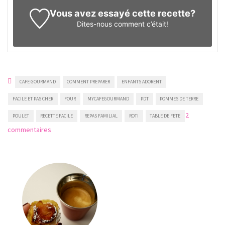
Vous avez essayé cette recette?
Dites-nous
comment c’était!
CAFE GOURMAND
COMMENT PREPARER
ENFANTS ADORENT
FACILE ET PAS CHER
FOUR
MYCAFEGOURMAND
PDT
POMMES DE TERRE
2
POULET
RECETTE FACILE
REPAS FAMILIAL
ROTI
TABLE DE FETE
sur
commentaires
Poulet
au
four
facile