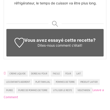
réfrigérateur, le temps de cuisson va être plus long.
Vous avez essayé cette recette?
Dites-nous
comment c’était!
CREME LIQUIDE
DOREE AU FOUR
FACILE
FOUR
LAIT
LES ENFANTS ADORENT
PLAT FAMILIAL
POMMES DE TERRE
PRODUIT LAITIER
Leave a
PUREE
PUREE DE POMMES DE TERRE
UTILISER LE RESTE
VEGETARIEN
on
Comment
Purée
de