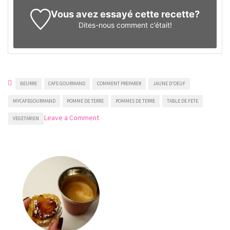
Vous avez essayé cette recette?
Dites-nous
comment c’était!
BEURRE
CAFE GOURMAND
COMMENT PREPARER
JAUNE D'OEUF
MYCAFEGOURMAND
POMME DE TERRE
POMMES DE TERRE
TABLE DE FETE
on
Leave a Comment
VEGETARIEN
Pommes
Duchesse