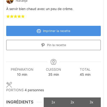
Natalija
À servir bien chaud avec un peu de crème.
Imprimer la recette
Pin la recette
PRÉPARATION
CUISSON
TOTAL
minutes
minutes
minutes
10
min
35
min
45
min
PORTIONS
4
personnes
INGRÉDIENTS
1x
2x
3x