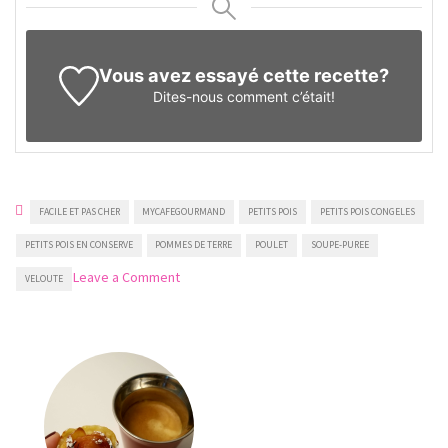
Vous avez essayé cette recette?
Dites-nous
comment c’était!
FACILE ET PAS CHER
MYCAFEGOURMAND
PETITS POIS
PETITS POIS CONGELES
PETITS POIS EN CONSERVE
POMMES DE TERRE
POULET
SOUPE-PUREE
on
Leave a Comment
VELOUTE
Velouté
aux
petits
pois