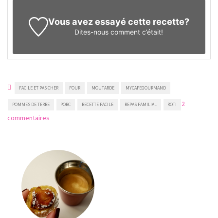
Vous avez essayé cette recette?
Dites-nous
comment c’était!
FACILE ET PAS CHER
FOUR
MOUTARDE
MYCAFEGOURMAND
2
POMMES DE TERRE
PORC
RECETTE FACILE
REPAS FAMILIAL
ROTI
sur
commentaires
Rôti
de
porc
à
la
moutarde
avec
des
pommes
de