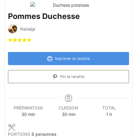
Pommes Duchesse
Natalija
Imprimer la recette
Pin la recette
PRÉPARATION
CUISSON
TOTAL
minutes
minutes
heure
30
min
30
min
1
h
PORTIONS
6
personnes