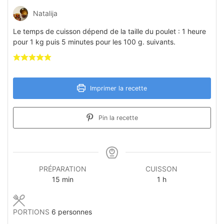
Natalija
Le temps de cuisson dépend de la taille du poulet : 1 heure
pour 1 kg puis 5 minutes pour les 100 g. suivants.
Imprimer la recette
Pin la recette
PRÉPARATION
CUISSON
minutes
heure
15
min
1
h
PORTIONS
6
personnes