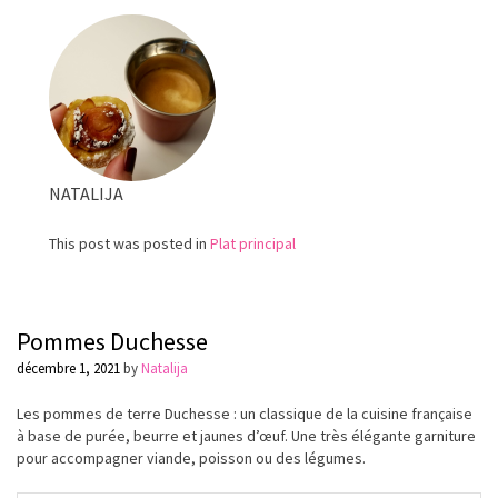
pommes
de
terre
dorée
au
four
NATALIJA
This post was posted in
Plat principal
Pommes Duchesse
décembre 1, 2021
by
Natalija
Les pommes de terre Duchesse : un classique de la cuisine française
à base de purée, beurre et jaunes d’œuf. Une très élégante garniture
pour accompagner viande, poisson ou des légumes.