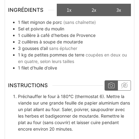
INGRÉDIENTS
1x
2x
3x
1
filet mignon de porc
(sans chaînette)
Sel et poivre du moulin
1
cuillère à café
d’herbes de Provence
2
cuillères à soupe
de moutarde
3
gousses
d’ail
sans éplucher
1
kg
de petites pommes de terre
coupées en deux ou
en quatre, selon leurs tailles
1
filet
d’huile d’olive
INSTRUCTIONS
Préchauffer le four à 180°C (thermostat 6). Mettre la
viande sur une grande feuille de papier aluminium dans
un plat allant au four. Saler, poivrer, saupoudrer avec
les herbes et badigeonner de moutarde. Remettre le
plat au four (sans couvrir) et laisser cuire pendant
encore environ 20 minutes.