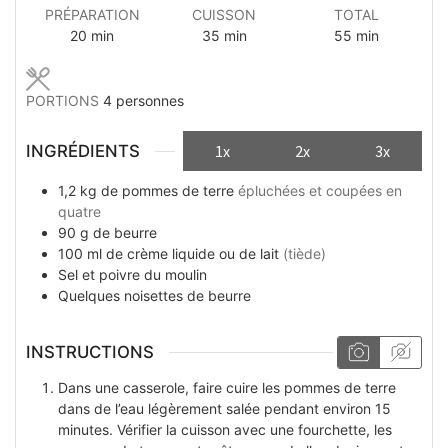
PRÉPARATION
CUISSON
TOTAL
minutes
minutes
minutes
20
min
35
min
55
min
PORTIONS
4
personnes
INGRÉDIENTS
1x
2x
3x
1,2
kg
de pommes de terre
épluchées et coupées en
quatre
90
g
de beurre
100
ml
de crème liquide ou de lait
(tiède)
Sel et poivre du moulin
Quelques
noisettes
de beurre
INSTRUCTIONS
Dans une casserole, faire cuire les pommes de terre
dans de l’eau légèrement salée pendant environ 15
minutes. Vérifier la cuisson avec une fourchette, les