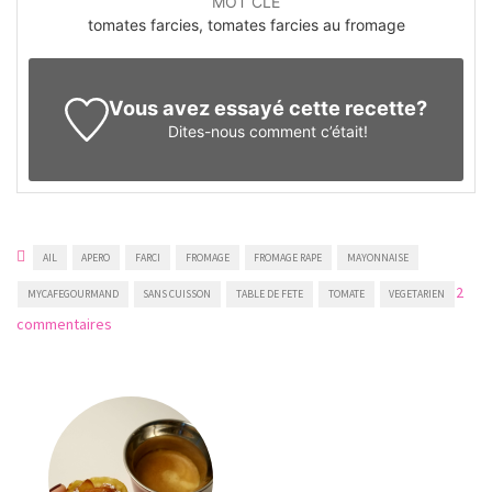
MOT CLÉ
tomates farcies, tomates farcies au fromage
Vous avez essayé cette recette?
Dites-nous
comment c’était!
AIL
APERO
FARCI
FROMAGE
FROMAGE RAPE
MAYONNAISE
2
MYCAFEGOURMAND
SANS CUISSON
TABLE DE FETE
TOMATE
VEGETARIEN
sur
commentaires
Tomates
farcies
au
fromage