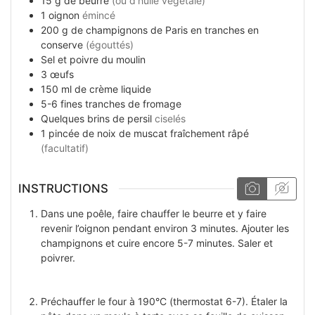
15
g
de beurre
(ou d’huile végetale)
1
oignon
émincé
200
g
de champignons de Paris en tranches en
conserve
(égouttés)
Sel et poivre du moulin
3
œufs
150
ml
de crème liquide
5-6
fines tranches
de fromage
Quelques
brins
de persil
ciselés
1
pincée
de noix de muscat fraîchement râpé
(facultatif)
INSTRUCTIONS
Dans une poêle, faire chauffer le beurre et y faire
revenir l’oignon pendant environ 3 minutes. Ajouter les
champignons et cuire encore 5-7 minutes. Saler et
poivrer.
Préchauffer le four à 190°C (thermostat 6-7). Étaler la