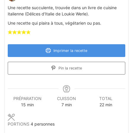
Une recette succulente, trouvée dans un livre de cuisine
italienne (Délices d'Italie de Loukie Werle).
Une recette qui plaira à tous, végétarien ou pas.
Imprimer la recette
Pin la recette
PRÉPARATION
CUISSON
TOTAL
minutes
minutes
minutes
15
min
7
min
22
min
PORTIONS
4
personnes