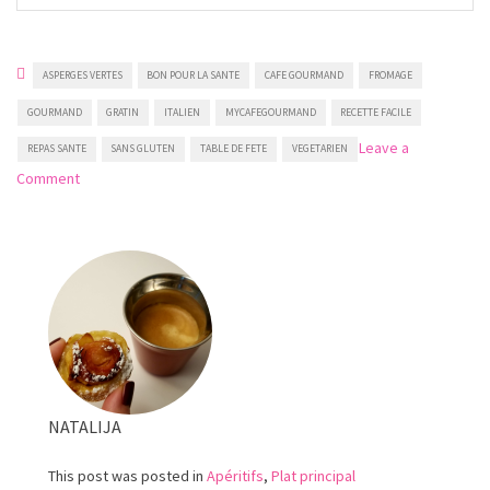
ASPERGES VERTES
BON POUR LA SANTE
CAFE GOURMAND
FROMAGE
GOURMAND
GRATIN
ITALIEN
MYCAFEGOURMAND
RECETTE FACILE
Leave a
REPAS SANTE
SANS GLUTEN
TABLE DE FETE
VEGETARIEN
on
Comment
Gratin
d’asperges
à
l’italienne
NATALIJA
This post was posted in
Apéritifs
,
Plat principal