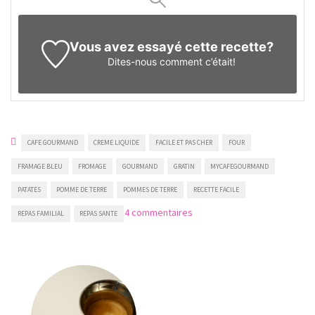
Vous avez essayé cette recette?
Dites-nous
comment c’était!
CAFE GOURMAND
CREME LIQUIDE
FACILE ET PAS CHER
FOUR
FRAMAGE BLEU
FROMAGE
GOURMAND
GRATIN
MYCAFEGOURMAND
PATATES
POMME DE TERRE
POMMES DE TERRE
RECETTE FACILE
sur
4 commentaires
REPAS FAMILIAL
REPAS SANTE
Gratin
de
pommes
de
terre
au
bleu