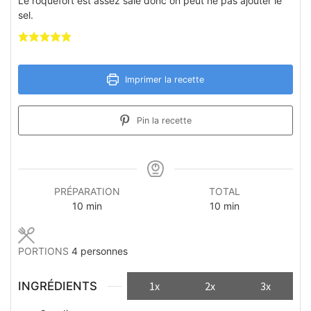
Le roquefort est assez salé donc on peut ne pas ajouter le
sel.
Imprimer la recette
Pin la recette
PRÉPARATION
TOTAL
minutes
minutes
10
min
10
min
PORTIONS
4
personnes
INGRÉDIENTS
1x
2x
3x