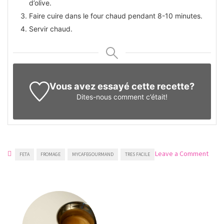
d’olive.
Faire cuire dans le four chaud pendant 8-10 minutes.
Servir chaud.
Vous avez essayé cette recette?
Dites-nous
comment c’était!
on
Leave a Comment
FETA
FROMAGE
MYCAFEGOURMAND
TRES FACILE
Feta
grill
(Psiti