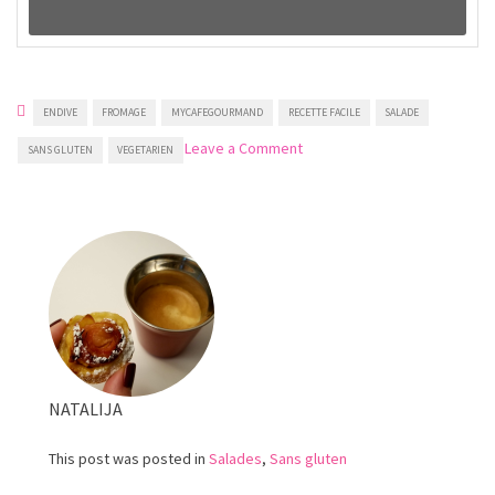
ENDIVE
FROMAGE
MYCAFEGOURMAND
RECETTE FACILE
SALADE
on
Leave a Comment
SANS GLUTEN
VEGETARIEN
Salade
aux
endives
et
Roquefort
NATALIJA
This post was posted in
Salades
,
Sans gluten