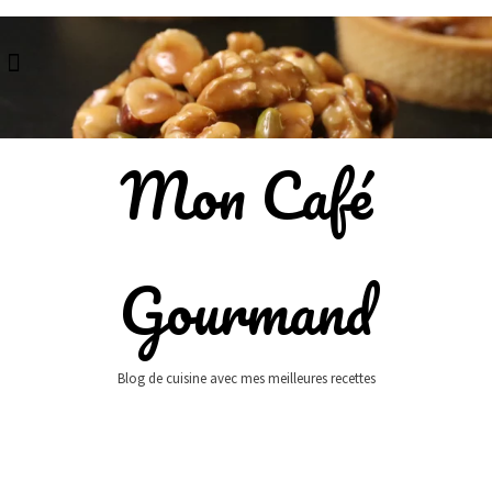
Skip
to
content
Mon Café
Gourmand
Blog de cuisine avec mes meilleures recettes