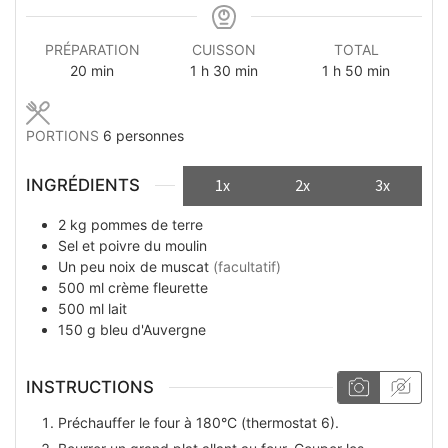
PRÉPARATION
CUISSON
TOTAL
minutes
heure
minutes
heure
minutes
20
min
1
h
30
min
1
h
50
min
PORTIONS
6
personnes
INGRÉDIENTS
1x
2x
3x
2
kg
pommes de terre
Sel et poivre du moulin
Un peu
noix de muscat
(facultatif)
500
ml
crème fleurette
500
ml
lait
150
g
bleu d'Auvergne
INSTRUCTIONS
Préchauffer le four à 180°C (thermostat 6).