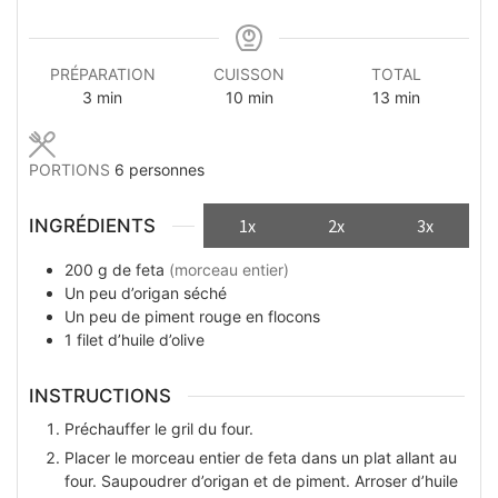
PRÉPARATION
CUISSON
TOTAL
minutes
minutes
minutes
3
min
10
min
13
min
PORTIONS
6
personnes
INGRÉDIENTS
1x
2x
3x
200
g
de feta
(morceau entier)
Un peu
d’origan séché
Un peu
de piment rouge en flocons
1
filet
d’huile d’olive
INSTRUCTIONS
Préchauffer le gril du four.
Placer le morceau entier de feta dans un plat allant au
four. Saupoudrer d’origan et de piment. Arroser d’huile