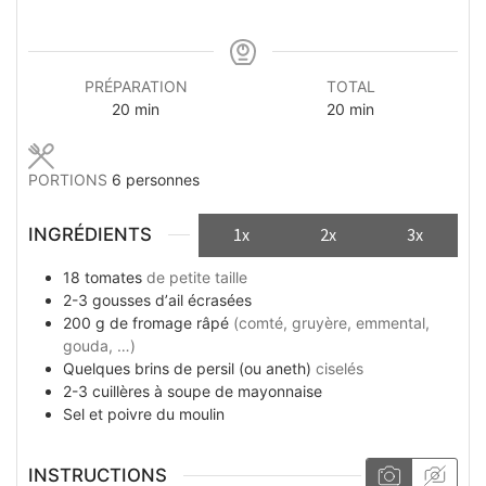
PRÉPARATION
TOTAL
minutes
minutes
20
min
20
min
PORTIONS
6
personnes
INGRÉDIENTS
1x
2x
3x
18
tomates
de petite taille
2-3
gousses
d’аil écrasées
200
g
de fromage râpé
(comté, gruyère, emmental,
gouda, …)
Quelques
brins
de persil (ou aneth)
ciselés
2-3
cuillères à soupe
de mayonnaise
Sel et poivre du moulin
INSTRUCTIONS