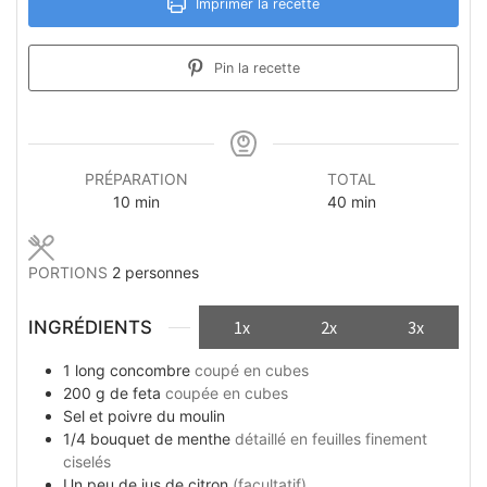
Imprimer la recette
Pin la recette
PRÉPARATION
TOTAL
minutes
minutes
10
min
40
min
PORTIONS
2
personnes
INGRÉDIENTS
1x
2x
3x
1
long
concombre
coupé en cubes
200
g
de feta
coupée en cubes
Sel et poivre du moulin
1/4
bouquet de menthe
détaillé en feuilles finement
ciselés
Un peu
de jus de citron
(facultatif)