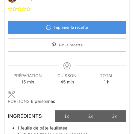
Imprimer la recette
Pin la recette
PRÉPARATION
CUISSON
TOTAL
minutes
minutes
heure
15
min
45
min
1
h
PORTIONS
6
personnes
INGRÉDIENTS
1x
2x
3x
1
feuille
de pâte feuilletée