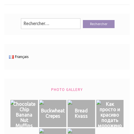
Rechercher :
Français
PHOTO GALLERY
Chocolate
Как
Chip
просто и
Buckwheat
Bread
Banana
красиво
Crepes
Kvass
Nut
подать
Muffins
морожено
е