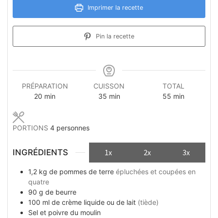
Imprimer la recette
Pin la recette
PRÉPARATION
CUISSON
TOTAL
minutes
minutes
minutes
20
min
35
min
55
min
PORTIONS
4
personnes
INGRÉDIENTS
1x
2x
3x
1,2
kg
de pommes de terre
épluchées et coupées en
quatre
90
g
de beurre
100
ml
de crème liquide ou de lait
(tiède)
Sel et poivre du moulin