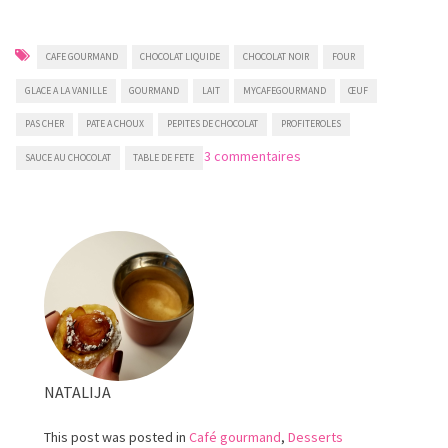
CAFE GOURMAND
CHOCOLAT LIQUIDE
CHOCOLAT NOIR
FOUR
GLACE A LA VANILLE
GOURMAND
LAIT
MYCAFEGOURMAND
ŒUF
PAS CHER
PATE A CHOUX
PEPITES DE CHOCOLAT
PROFITEROLES
sur
3 commentaires
SAUCE AU CHOCOLAT
TABLE DE FETE
Profiteroles
NATALIJA
This post was posted in
Café gourmand
,
Desserts