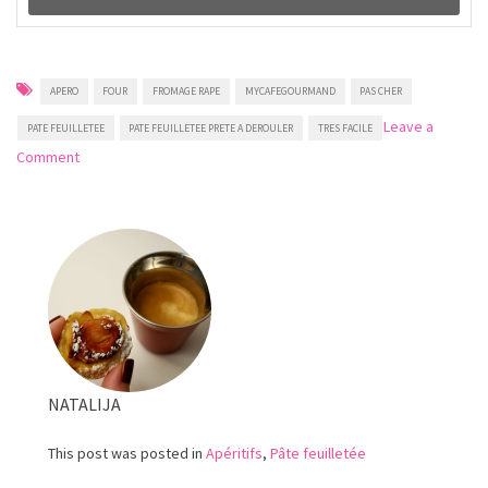
APERO
FOUR
FROMAGE RAPE
MYCAFEGOURMAND
PAS CHER
Leave a
PATE FEUILLETEE
PATE FEUILLETEE PRETE A DEROULER
TRES FACILE
on
Comment
Allumettes
apéritif
au
fromage
NATALIJA
This post was posted in
Apéritifs
,
Pâte feuilletée