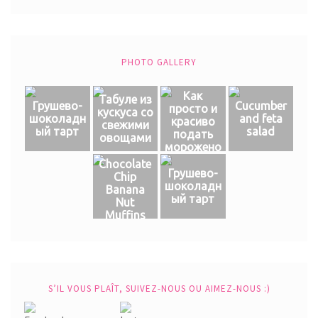
PHOTO GALLERY
Как
Табуле из
Грушево-
Cucumber
просто и
кускуса со
шоколадн
and feta
красиво
свежими
ый тарт
salad
подать
овощами
морожено
е
Chocolate
Грушево-
Chip
шоколадн
Banana
ый тарт
Nut
Muffins
S’IL VOUS PLAÎT, SUIVEZ-NOUS OU AIMEZ-NOUS :)