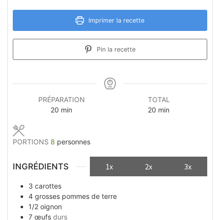
Imprimer la recette
Pin la recette
PRÉPARATION
TOTAL
minutes
minutes
20
min
20
min
PORTIONS
8
personnes
INGRÉDIENTS
1x
2x
3x
3
carottes
4
grosses pommes de terre
1/2
oignon
7
œufs
durs