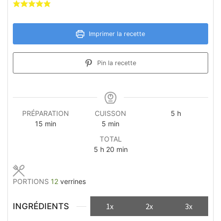
Imprimer la recette
Pin la recette
heures
PRÉPARATION
CUISSON
5
h
minutes
minutes
15
min
5
min
TOTAL
heures
minutes
5
h
20
min
PORTIONS
12
verrines
INGRÉDIENTS
1x
2x
3x