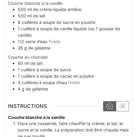
Couche blanche à la vanille
500
ml
de crème liquide entière
500
ml
de lait
8
cuillères à soupe
de sucre en poudre
1
cuillère à soupe
de vanille liquide (ou 1 gousse de
vanille)
1/2
verre
d’eau
froide
26
g
de gélatine
Couche au chocolat
60
ml
de lait
1
cuillère à soupe
de sucre
1
cuillère à soupe
de cacao en poudre
3
cuillères à soupe
d’eau
froide
4
g
de gélatine
INSTRUCTIONS
Couche blanche à la vanille
Dans une casserole, faire chauffer la crème, le lait, le
sucre et la vanille. La préparation doit être chaude mais
ne pas bouillir.