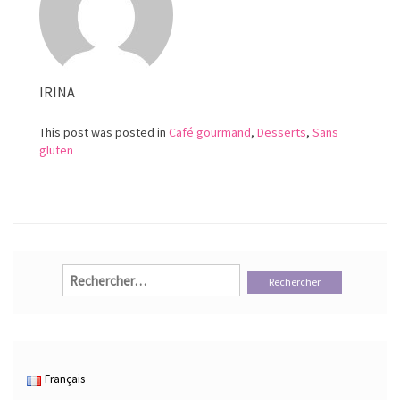
vanille
et
au
chocolat
IRINA
This post was posted in
Café gourmand
,
Desserts
,
Sans
gluten
Rechercher :
Français