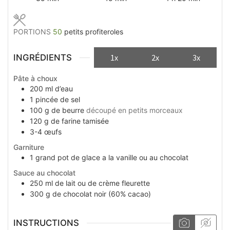
PORTIONS
50
petits profiteroles
INGRÉDIENTS
1x
2x
3x
Pâte à choux
200
ml
d’eau
1
pincée
de sel
100
g
de beurre
découpé en petits morceaux
120
g
de farine tamisée
3-4
œufs
Garniture
1
grand pot
de glace a la vanille ou au chocolat
Sauce au chocolat
250
ml
de lait ou de crème fleurette
300
g
de chocolat noir (60% cacao)
INSTRUCTIONS