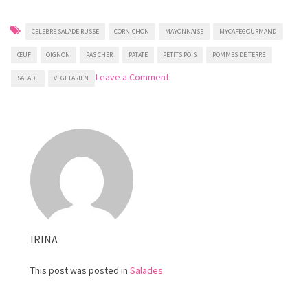
CELEBRE SALADE RUSSE
CORNICHON
MAYONNAISE
MYCAFEGOURMAND
ŒUF
OIGNON
PAS CHER
PATATE
PETITS POIS
POMMES DE TERRE
on
Leave a Comment
SALADE
VEGETARIEN
Salade
russe
Olivier
IRINA
This post was posted in
Salades