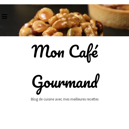
Skip
to
content
Mon Café
Gourmand
Blog de cuisine avec mes meilleures recettes