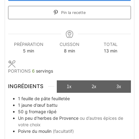
Pin la recette
PRÉPARATION
CUISSON
TOTAL
minutes
minutes
minutes
5
min
8
min
13
min
PORTIONS
6
servings
INGRÉDIENTS
1x
2x
3x
1
feuille
de pâte feuilletée
1
jaune d’œuf battu
50
g
fromage râpé
Un peu
d’herbes de Provence
ou d’autres épices de
votre choix
Poivre du moulin
(facultatif)