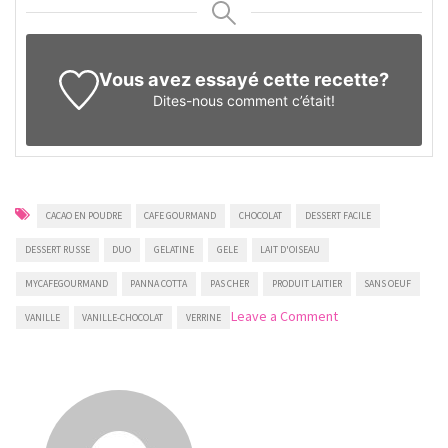
Vous avez essayé cette recette?
Dites-nous
comment c’était!
CACAO EN POUDRE
CAFE GOURMAND
CHOCOLAT
DESSERT FACILE
DESSERT RUSSE
DUO
GELATINE
GELE
LAIT D'OISEAU
MYCAFEGOURMAND
PANNA COTTA
PAS CHER
PRODUIT LAITIER
SANS OEUF
on
Leave a Comment
VANILLE
VANILLE-CHOCOLAT
VERRINE
Verrine
de
panna
cotta
à
la