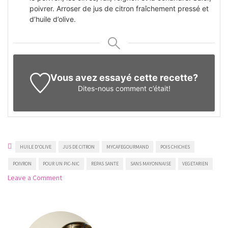
poivrer. Arroser de jus de citron fraîchement pressé et
d’huile d’olive.
Vous avez essayé cette recette?
Dites-nous
comment c’était!
HUILE D'OLIVE
JUS DE CITRON
MYCAFEGOURMAND
POIS CHICHES
POIVRON
POUR UN PIC-NIC
REPAS SANTE
SANS MAYONNAISE
VEGETARIEN
on
Leave a Comment
Salade
de
pois
chiches