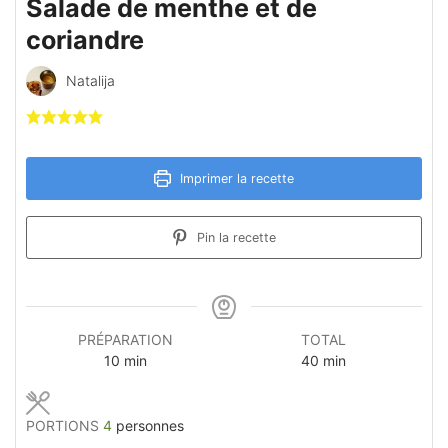
Salade de menthe et de
coriandre
Natalija
Imprimer la recette
Pin la recette
PRÉPARATION
TOTAL
minutes
minutes
10
min
40
min
PORTIONS
4
personnes