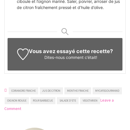
ciboule et l’oignon mariné. Saler, poivrer, arroser de jus
de citron fraîchement pressé et d’huile d’olive.
Vous avez essayé cette recette?
Dites-nous
comment c’était!
CORIANDRE FRAICHE
JUS DE CITRON
MENTHE FRAICHE
MYCAFEGOURMAND
Leave a
OIGNON ROUGE
POUR BARBECUE
SALADE D'ETE
VEGETARIEN
on
Comment
Salade
de
menthe