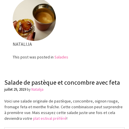
et
de
coriandre
NATALIJA
This post was posted in
Salades
Salade de pastèque et concombre avec feta
juillet 29, 2019
by
Natalija
Voici une salade originale de pastèque, concombre, oignon rouge,
fromage feta et menthe fraîche.
Cette
combinaison peut surprendre
à première vue.
Mais essayez cette salade juste une fois et cela
deviendra votre
plat estival préféré
!