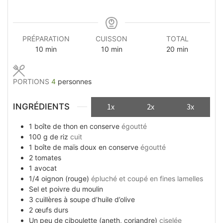
PRÉPARATION
CUISSON
TOTAL
minutes
minutes
minutes
10
min
10
min
20
min
PORTIONS
4
personnes
INGRÉDIENTS
1x
2x
3x
1
boîte
de thon en conserve
égoutté
100
g
de riz
cuit
1
boîte
de maïs doux en conserve
égoutté
2
tomates
1
avocat
1/4
oignon (rouge)
épluché et coupé en fines lamelles
Sel et poivre du moulin
3
cuillères à soupe
d’huile d’olive
2
œufs durs
Un peu
de ciboulette (aneth, coriandre)
ciselée