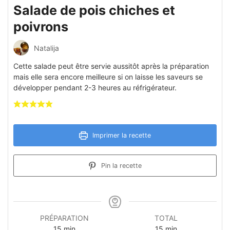
Salade de pois chiches et
poivrons
Natalija
Cette salade peut être servie aussitôt après la préparation
mais elle sera encore meilleure si on laisse les saveurs se
développer pendant 2-3 heures au réfrigérateur.
Imprimer la recette
Pin la recette
PRÉPARATION
TOTAL
minutes
minutes
15
min
15
min