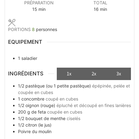
PRÉPARATION
TOTAL
minutes
minutes
15
min
16
min
PORTIONS
8
personnes
EQUIPEMENT
1 saladier
INGRÉDIENTS
1x
2x
3x
1/2
pastèque (ou 1 petite pastèque)
épépinée, pelée et
coupée en cubes
1
concombre
coupé en cubes
1/2
oignon (rouge)
épluché et découpé en fines lanières
200
g
de feta
coupée en cubes
1/2
bouquet
de menthe
ciselés
1/2
citron (le jus)
Poivre du moulin