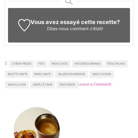
Vous avez essayé cette recette?
Dites-nous
comment c’était!
CITRON PRESSE
FETA
MENU D'ETE
MYCAFEGOURMAND
POIS CHICHES
RECETTE SANTE
REPAS SANTE
SALADE GOURMANDE
SANS CUISSON
on
Leave a Comment
SANS GLUTEN
SIMPLE ET BON
VEGETARIEN
Salade
de
pois
chiches
et
feta