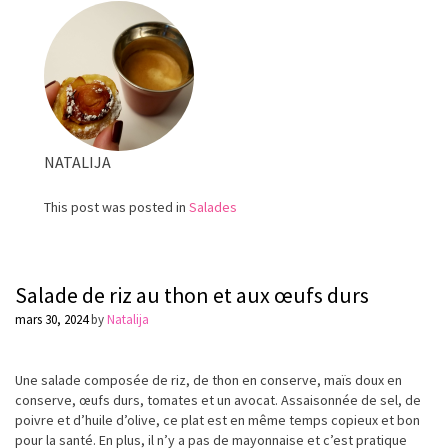
frais
NATALIJA
This post was posted in
Salades
Salade de riz au thon et aux œufs durs
mars 30, 2024
by
Natalija
Une salade composée de riz, de thon en conserve, maïs doux en
conserve, œufs durs, tomates et un avocat. Assaisonnée de sel, de
poivre et d’huile d’olive, ce plat est en même temps copieux et bon
pour la santé. En plus, il n’y a pas de mayonnaise et c’est pratique