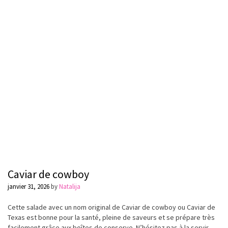
Caviar de cowboy
janvier 31, 2026
by
Natalija
Cette salade avec un nom original de Caviar de
cowboy
ou Caviar de
Texas est bonne pour la santé,
pleine
de saveurs et se
prépare
très
facilement
grâce
aux boîtes de conserve. N’hésitez pas à la
servir