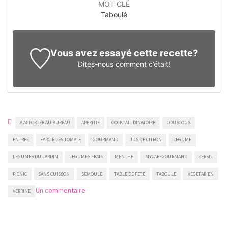
MOT CLÉ
Taboulé
Vous avez essayé cette recette?
Dites-nous
comment c’était!
A APPORTER AU BUREAU
APERITIF
COCKTAIL DINATOIRE
COUSCOUS
ENTREE
FARCIR LES TOMATE
GOURMAND
JUS DE CITRON
LEGUME
LEGUMES DU JARDIN
LEGUMES FRAIS
MENTHE
MYCAFEGOURMAND
PERSIL
PICNIC
SANS CUISSON
SEMOULE
TABLE DE FETE
TABOULE
VEGETARIEN
sur
Un commentaire
VERRINE
Taboulé
aux
légumes