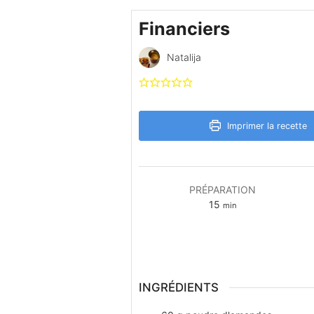
Financiers
Natalija
Imprimer la recette
PRÉPARATION
minutes
15
min
INGRÉDIENTS