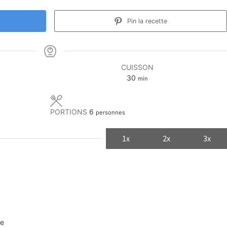
Pin la recette
CUISSON
minutes
30
min
PORTIONS
6
personnes
1x
2x
3x
de