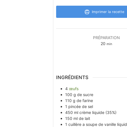
Imprimer la recette
PRÉPARATION
minutes
20
min
INGRÉDIENTS
4
œufs
100
g
de sucre
110
g
de farine
1
pincée
de sel
450
ml
crème liquide (35%)
150
ml
de lait
1
cuillère a soupe
de vanille liqui