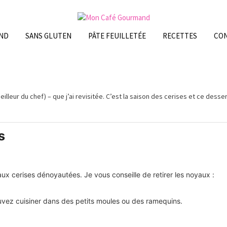
ND
SANS GLUTEN
PÂTE FEUILLETÉE
RECETTES
CO
illeur du chef) – que j’ai revisitée. C’est la saison des cerises et ce desser
s
 aux cerises dénoyautées. Je vous conseille de retirer les noyaux :
uvez cuisiner dans des petits moules ou des ramequins.