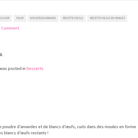
AS CHER
FOUR
MYCAFEGOURMAND
RECETTE FACILE
RECETTE FACILE EN IMAGES
on
a Comment
Clafoutis
aux
cerises
A
 was posted in
Desserts
 de poudre d’amandes et de blancs d’œufs, cuits dans des moules en forme
des blancs d’œufs restants !