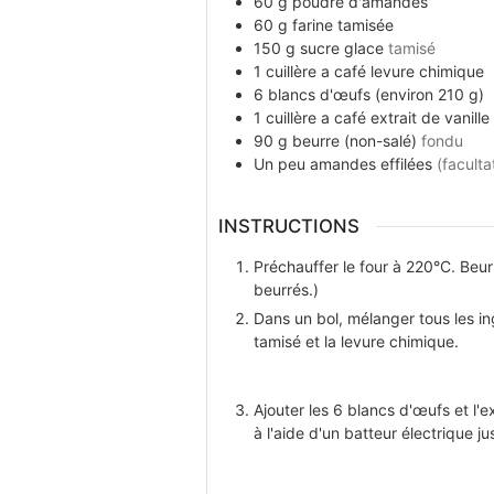
60
g
poudre d'amandes
60
g
farine tamisée
150
g
sucre glace
tamisé
1
cuillère a café
levure chimique
6
blancs d'œufs (environ 210 g)
1
cuillère a café
extrait de vanille
90
g
beurre (non-salé)
fondu
Un peu
amandes effilées
(faculta
INSTRUCTIONS
Préchauffer le four à 220°C. Beur
beurrés.)
Dans un bol, mélanger tous les i
tamisé et la levure chimique.
Ajouter les 6 blancs d'œufs et l'e
à l'aide d'un batteur électrique 