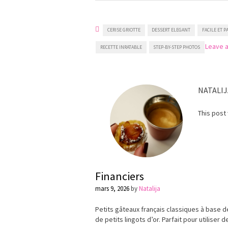
CERISE GRIOTTE
DESSERT ELEGANT
FACILE ET P
Leave 
RECETTE INRATABLE
STEP-BY-STEP PHOTOS
NATALIJ
This post
Financiers
mars 9, 2026
by
Natalija
Petits gâteaux français classiques à base
de petits lingots d’or. Parfait pour utiliser 