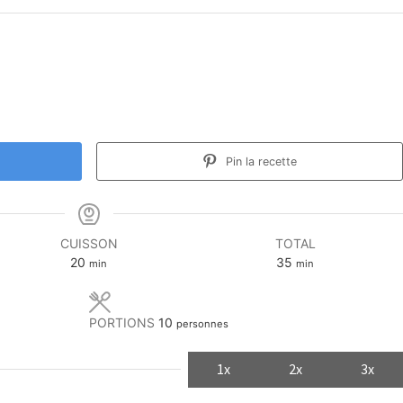
Pin la recette
CUISSON
TOTAL
minutes
minutes
20
35
min
min
PORTIONS
10
personnes
1x
2x
3x