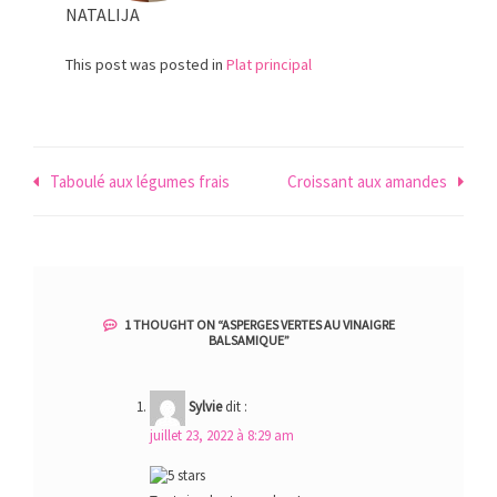
NATALIJA
This post was posted in
Plat principal
Navigation
Taboulé aux légumes frais
Croissant aux amandes
de
l’article
1 THOUGHT ON “
ASPERGES VERTES AU VINAIGRE
BALSAMIQUE
”
Sylvie
dit :
juillet 23, 2022 à 8:29 am