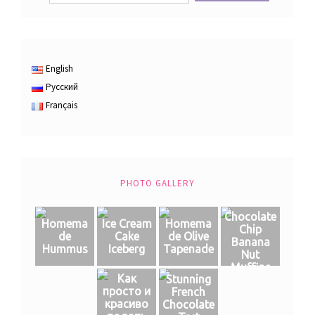
English
Русский
Français
PHOTO GALLERY
Chocolate
Homema
Ice Cream
Homema
Chip
de
Cake
de Olive
Banana
Hummus
Iceberg
Tapenade
Nut
Muffins
Как
Stunning
просто и
French
красиво
Chocolate