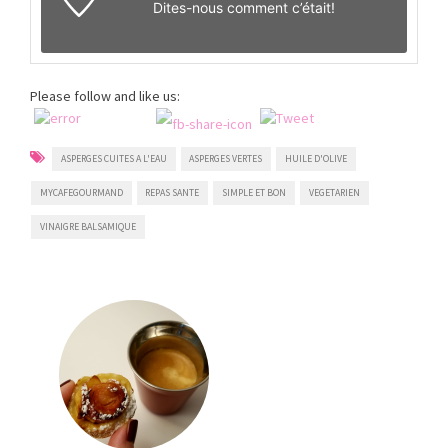
Dites-nous
comment c’était!
Please follow and like us:
ASPERGES CUITES A L'EAU
ASPERGES VERTES
HUILE D'OLIVE
MYCAFEGOURMAND
REPAS SANTE
SIMPLE ET BON
VEGETARIEN
VINAIGRE BALSAMIQUE