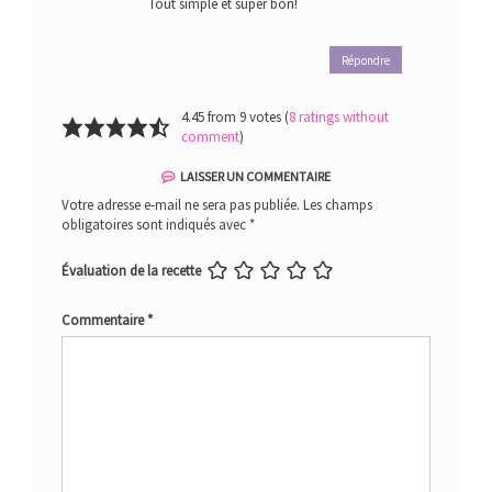
Tout simple et super bon!
Répondre
4.45 from 9 votes (
8 ratings without
comment
)
LAISSER UN COMMENTAIRE
Votre adresse e-mail ne sera pas publiée.
Les champs
obligatoires sont indiqués avec
*
Évaluation de la recette
Commentaire
*