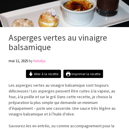
Asperges vertes au vinaigre
balsamique
mai 11, 2025
by
Natalija
Aller à la recette
Imprimer la recette
Les asperges vertes au vinaigre balsamique sont toujours
délicieuses
! Les asperges
peuvent
être
cuites à la vapeur, au
four, à la
poêle
et sur le gril. Dans cette recette, je choisis la
préparation
la plus simple qui demande un minimum
d’
équipement
– juste une casserole. Une sauce
très
légère
au
vinaigre balsamique et à l’huile d’olive.
Savourez-les en
entrée
, ou comme accompagnement pour la