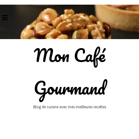
Skip
to
content
Mon Café
Gourmand
Blog de cuisine avec mes meilleures recettes