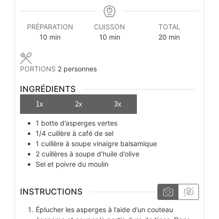
PRÉPARATION
CUISSON
TOTAL
minutes
minutes
minutes
10
min
10
min
20
min
PORTIONS
2
personnes
INGRÉDIENTS
1x
2x
3x
1
botte
d’asperges vertes
1/4
cuillère à café
de sel
1
cuillère à soupe
vinaigre balsamique
2
cuillères à soupe
d’huile d’olive
Sel et poivre du moulin
INSTRUCTIONS
Éplucher les asperges à l’aide d’un couteau