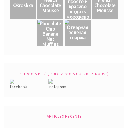
French
French
просто и
Okroshka
Chocolate
Chocolate
красиво
Mousse
Mousse
подать
морожено
е
Chocolate
Отварная
Chip
зеленая
Banana
спаржа
Nut
Muffins
S’IL VOUS PLAÎT, SUIVEZ-NOUS OU AIMEZ-NOUS :)
ARTICLES RÉCENTS