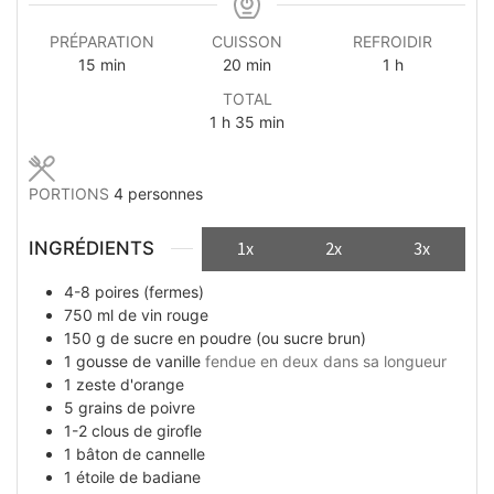
PRÉPARATION
CUISSON
REFROIDIR
minutes
minutes
heure
15
min
20
min
1
h
TOTAL
heure
minutes
1
h
35
min
PORTIONS
4
personnes
INGRÉDIENTS
1x
2x
3x
4-8
poires (fermes)
750
ml
de vin rouge
150
g
de sucre en poudre (ou sucre brun)
1
gousse
de vanille
fendue en deux dans sa longueur
1
zeste
d'orange
5
grains
de poivre
1-2
clous
de girofle
1
bâton
de cannelle
1
étoile
de badiane