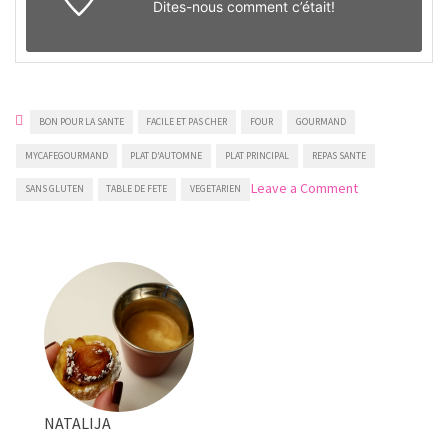
Dites-nous
comment c’était!
BON POUR LA SANTE
FACILE ET PAS CHER
FOUR
GOURMAND
MYCAFEGOURMAND
PLAT D'AUTOMNE
PLAT PRINCIPAL
REPAS SANTE
on
Leave a Comment
SANS GLUTEN
TABLE DE FETE
VEGETARIEN
Potiron
au
four
NATALIJA