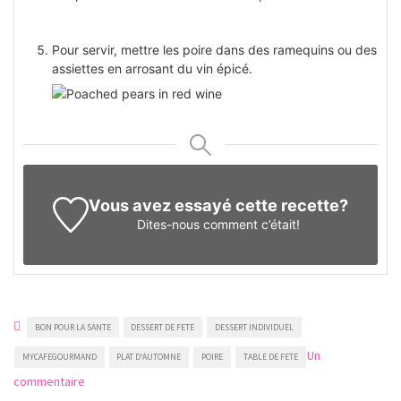
Pour servir, mettre les poire dans des ramequins ou des
assiettes en arrosant du vin épicé.
Vous avez essayé cette recette?
Dites-nous
comment c’était!
BON POUR LA SANTE
DESSERT DE FETE
DESSERT INDIVIDUEL
Un
MYCAFEGOURMAND
PLAT D'AUTOMNE
POIRE
TABLE DE FETE
sur
commentaire
Poires