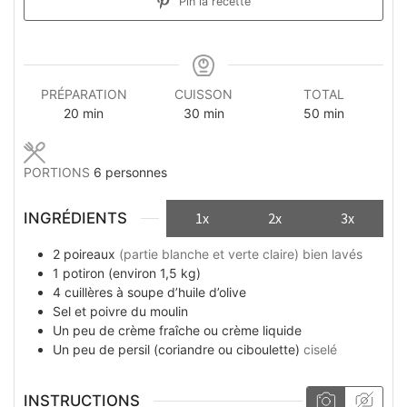
Pin la recette
PRÉPARATION
CUISSON
TOTAL
minutes
minutes
minutes
20
min
30
min
50
min
PORTIONS
6
personnes
INGRÉDIENTS
1x
2x
3x
2
poireaux
(partie blanche et verte claire) bien lavés
1
potiron (environ 1,5 kg)
4
cuillères à soupe
d’huile d’olive
Sel et poivre du moulin
Un peu
de crème fraîche ou crème liquide
Un peu
de persil (coriandre ou ciboulette)
ciselé
INSTRUCTIONS