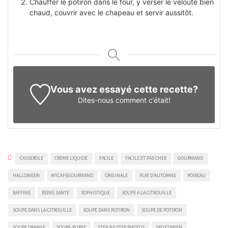
Chauffer le potiron dans le four, y verser le velouté bien
chaud, couvrir avec le chapeau et servir aussitôt.
Vous avez essayé cette recette?
Dites-nous
comment c’était!
CASSEROLE
CREME LIQUIDE
FACILE
FACILE ET PAS CHER
GOURMAND
HALLOWEEN
MYCAFEGOURMAND
ORIGINALE
PLAT D'AUTOMNE
POIREAU
RAFFINE
REPAS SANTE
SOPHISTIQUE
SOUPE A LA CITROUILLE
SOUPE DANS LA CITROUILLE
SOUPE DANS POTIRON
SOUPE DE POTIRON
SOUPE ORANGE
SOUPE-PUREE
STEP-BY-STEP PHOTOS
VEGETARIEN