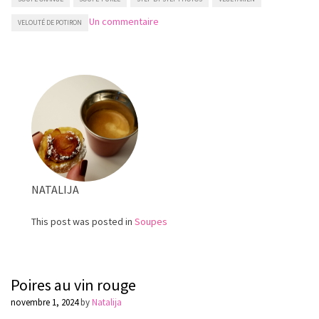
sur
Un commentaire
VELOUTÉ DE POTIRON
Velouté
de
potiron
NATALIJA
This post was posted in
Soupes
Poires au vin rouge
novembre 1, 2024
by
Natalija