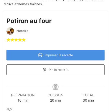
d’olive et herbes fraîches.
Potiron au four
Natalija
Imprimer la recette
Pin la recette
PRÉPARATION
CUISSON
TOTAL
minutes
minutes
minutes
10
min
20
min
30
min