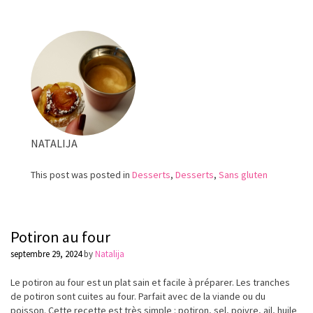
au
vin
rouge
NATALIJA
This post was posted in
Desserts
,
Desserts
,
Sans gluten
Potiron au four
septembre 29, 2024
by
Natalija
Le potiron au four est un plat sain et facile à préparer. Les tranches
de potiron sont cuites au four. Parfait avec de la viande ou du
poisson. Cette recette est très simple : potiron, sel, poivre, ail, huile