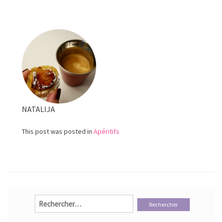
noire
aux
anchois
NATALIJA
This post was posted in
Apéritifs
Rechercher :