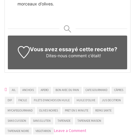
morceaux d’olives.
Vous avez essayé cette recette?
Dites-nous
comment c’était!
AIL
ANCHOIS
APERO
BON AVEC DU PAIN
CAFE GOURMAND
CÂPRES
DIP
FACILE
FILETS D'ANCHOIS EN HUILE
HUILE D'OLIVE
JUS DE CITRON
MYCAFEGOURMAND
OLIVES NOIRES
PRET EN 5 MINUTE
REPAS SANTE
SANS CUISSON
SANS GLUTEN
TAPENADE
TAPENADE MAISON
on
Leave a Comment
TAPENADE NOIRE
VEGETARIEN
Tapenade