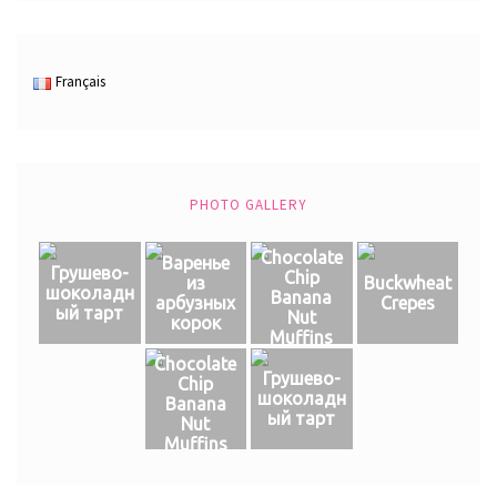
Français
PHOTO GALLERY
Chocolate
Варенье
Грушево-
Chip
из
Buckwheat
шоколадн
Banana
арбузных
Crepes
ый тарт
Nut
корок
Muffins
Chocolate
Грушево-
Chip
шоколадн
Banana
ый тарт
Nut
Muffins