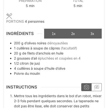
PRÉPARATION
TOTAL
minutes
minutes
5
min
5
min
PORTIONS
4
personnes
INGRÉDIENTS
1x
2x
3x
200
g
d’olives noires
dénoyautées
1
cuillères à soupe
de câpres
(facultatif)
20
g
de filets d’anchois en huile
2
gousses
d’ail
épluchées et coupées en 4
1/2
citron (le jus)
4
cuillères à soupe
d’huile d’olive
Poivre du moulin
INSTRUCTIONS
Mettre tous les ingrédients dans le bol d’un robot, mixer
2-3 fois pendant quelques secondes. La tapenade ne
doit pas être lisse, elle doit conserver des petits