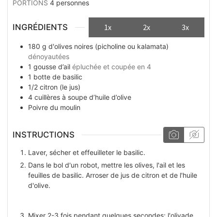
PORTIONS
4
personnes
INGRÉDIENTS
1x
2x
3x
180
g
d'olives noires (picholine ou kalamata)
dénoyautées
1
gousse
d’ail
épluchée et coupée en 4
1
botte
de basilic
1/2
citron (le jus)
4
cuillères à soupe
d’huile d’olive
Poivre du moulin
INSTRUCTIONS
Laver, sécher et effeuilleter le basilic.
Dans le bol d'un robot, mettre les olives, l'ail et les
feuilles de basilic. Arroser de jus de citron et de l'huile
d'olive.
Mixer 2-3 fois pendant quelques secondes: l'olivade