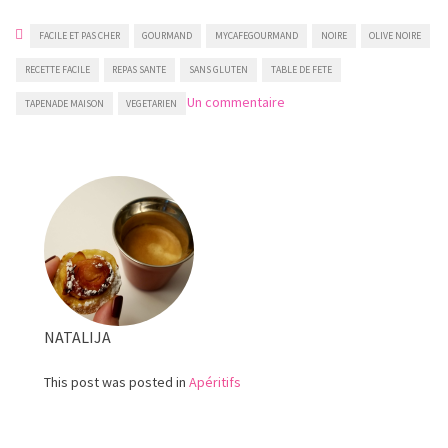
FACILE ET PAS CHER
GOURMAND
MYCAFEGOURMAND
NOIRE
OLIVE NOIRE
RECETTE FACILE
REPAS SANTE
SANS GLUTEN
TABLE DE FETE
sur
Un commentaire
TAPENADE MAISON
VEGETARIEN
Olivade
noire
NATALIJA
This post was posted in
Apéritifs