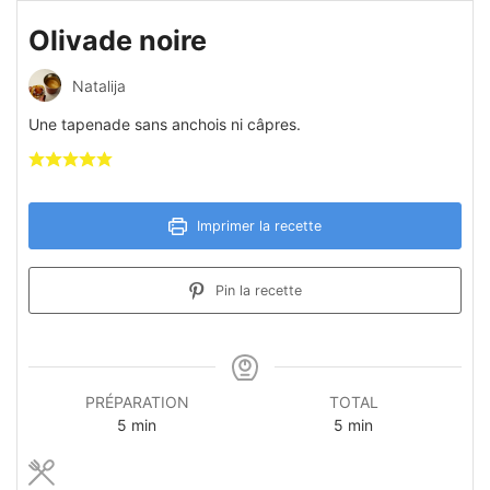
Olivade noire
Natalija
Une tapenade sans anchois ni câpres.
Imprimer la recette
Pin la recette
PRÉPARATION
TOTAL
minutes
minutes
5
min
5
min