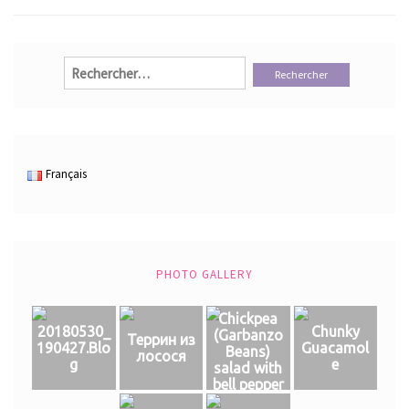
Rechercher :
Français
PHOTO GALLERY
Chickpea
20180530_
Chunky
(Garbanzo
Террин из
190427.Blo
Guacamol
Beans)
лосося
g
e
salad with
bell pepper