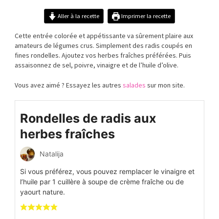
Aller à la recette
Imprimer la recette
Cette
entrée
colorée et appétissante va
sûrement
plaire aux
amateurs de
légumes
crus. Simplement des radis coup
é
s en
fines rondelles. Ajoutez vos herbes
fraîche
s
préférées. Puis
assaisonnez de sel, poivre, vinaigre et de l’huile d’olive.
Vous avez aimé ? Essayez les autres
salades
sur mon site.
Rondelles de radis aux
herbes fraîches
Natalija
Si vous préférez, vous pouvez remplacer le vinaigre et
l’huile par 1 cuillère à soupe de crème fraîche ou de
yaourt nature.