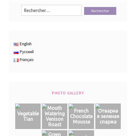
Rechercher :
English
Русский
Français
PHOTO GALLERY
Mouth
French
Отварна
Vegetable
Watering
Chocolate
я зеленая
Tian
Venison
Mousse
спаржа
Roast
Green