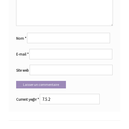
Nom
*
E-mail
*
Site web
Current ye@r
*