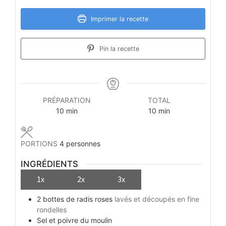
Imprimer la recette
Pin la recette
PRÉPARATION
TOTAL
minutes
minutes
10
min
10
min
PORTIONS
4
personnes
INGRÉDIENTS
1x
2x
3x
2
bottes
de radis roses
lavés et découpés en fine
rondelles
Sel et poivre du moulin