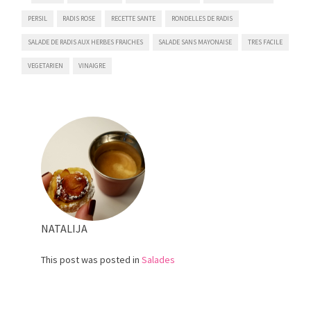
PERSIL
RADIS ROSE
RECETTE SANTE
RONDELLES DE RADIS
SALADE DE RADIS AUX HERBES FRAICHES
SALADE SANS MAYONAISE
TRES FACILE
VEGETARIEN
VINAIGRE
NATALIJA
This post was posted in
Salades