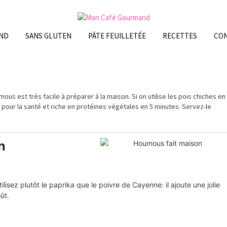
ND
SANS GLUTEN
PÂTE FEUILLETÉE
RECETTES
CO
mous
est
très
facile à
préparer
à la maison. Si on utilise les pois chiches en
pour la santé et riche en protéines végétales en 5 minutes. Servez-le
n
ilisez plutôt le paprika que le poivre de Cayenne: il ajoute une jolie
ût.