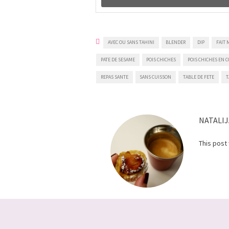
AVEC OU SANS TAHINI
BLENDER
DIP
FAIT 
PATE DE SESAME
POIS CHICHES
POIS CHICHES EN 
REPAS SANTE
SANS CUISSON
TABLE DE FETE
T
NATALIJ
This post