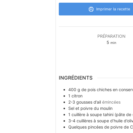
Imprimer la recette
PRÉPARATION
minutes
5
min
INGRÉDIENTS
400
g
de pois chiches en conser
1
citron
2-3
gousses
d’ail
émincées
Sel et poivre du moulin
1
cuillère à soupe
tahini (pâte de
3-4
cuillères à soupe
d’huile d’oli
Quelques
pincées
de poivre de 