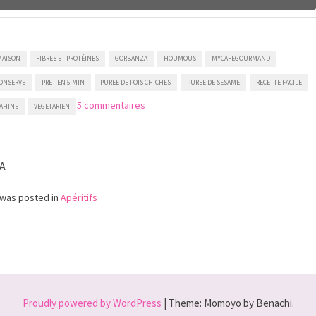
MAISON
FIBRES ET PROTÉINES
GORBANZA
HOUMOUS
MYCAFEGOURMAND
CONSERVE
PRET EN 5 MIN
PUREE DE POIS CHICHES
PUREE DE SESAME
RECETTE FACILE
sur
5 commentaires
AHINE
VEGETARIEN
Houmous
fait
maison
A
 was posted in
Apéritifs
Proudly powered by WordPress
|
Theme: Momoyo by Benachi.