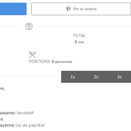
Pin la recette
TOTAL
minutes
5
min
PORTIONS
4
personnes
1x
2x
3x
ve,
 sésame)
facultatif
ve
Cayenne
(ou de paprika)