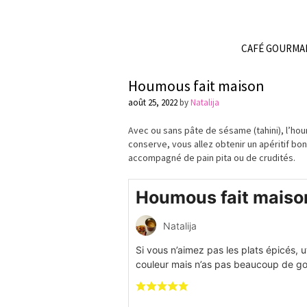
CAFÉ GOURMA
Houmous fait maison
août 25, 2022
by
Natalija
Avec ou sans pâte de sésame (
tahini
), l’
hou
conserve, vous allez obtenir un
apéritif
bon 
accompagné de pain
pita
ou de crudités.
Houmous fait maiso
Natalija
Si vous n’aimez pas les plats épicés, ut
couleur mais n’as pas beaucoup de go