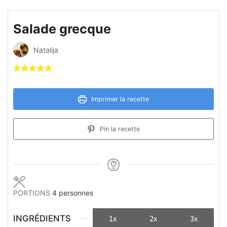
Salade grecque
Natalija
Imprimer la recette
Pin la recette
PORTIONS
4
personnes
INGRÉDIENTS
1x
2x
3x