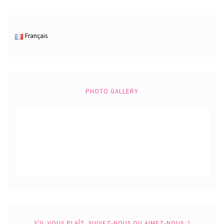
Français
PHOTO GALLERY
S’IL VOUS PLAÎT, SUIVEZ-NOUS OU AIMEZ-NOUS :)