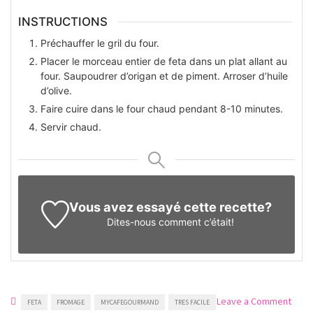
INSTRUCTIONS
Préchauffer le gril du four.
Placer le morceau entier de feta dans un plat allant au
four. Saupoudrer d’origan et de piment. Arroser d’huile
d’olive.
Faire cuire dans le four chaud pendant 8-10 minutes.
Servir chaud.
Vous avez essayé cette recette?
Dites-nous
comment c’était!
on
Leave a Comment
FETA
FROMAGE
MYCAFEGOURMAND
TRES FACILE
Feta