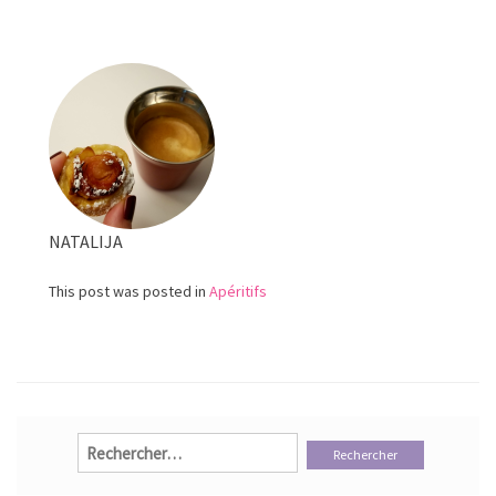
grill
(Psiti
NATALIJA
This post was posted in
Apéritifs
Rechercher :