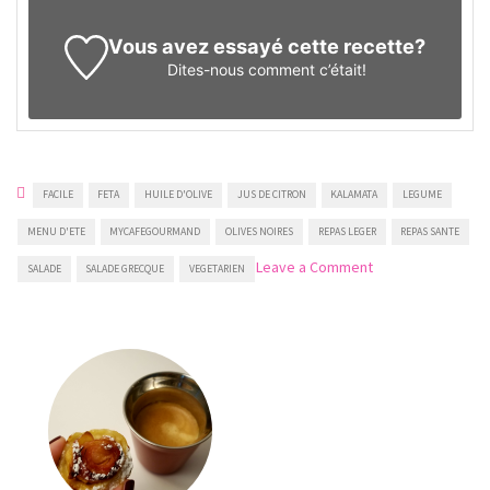
Vous avez essayé cette recette?
Dites-nous
comment c’était!
FACILE
FETA
HUILE D'OLIVE
JUS DE CITRON
KALAMATA
LEGUME
MENU D'ETE
MYCAFEGOURMAND
OLIVES NOIRES
REPAS LEGER
REPAS SANTE
on
Leave a Comment
SALADE
SALADE GRECQUE
VEGETARIEN
Salade
grecque