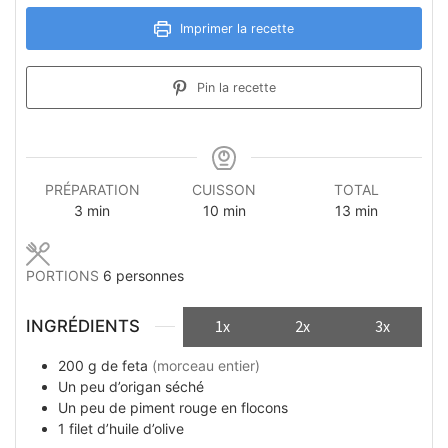
Imprimer la recette
Pin la recette
PRÉPARATION
CUISSON
TOTAL
minutes
minutes
minutes
3
min
10
min
13
min
PORTIONS
6
personnes
INGRÉDIENTS
1x
2x
3x
200
g
de feta
(morceau entier)
Un peu
d’origan séché
Un peu
de piment rouge en flocons
1
filet
d’huile d’olive