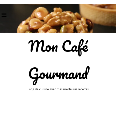
Skip
to
content
Mon Café
Gourmand
Blog de cuisine avec mes meilleures recettes