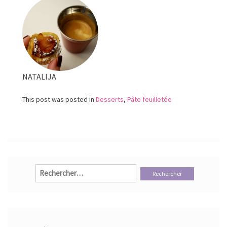
à
la
frangipane
NATALIJA
This post was posted in
Desserts
,
Pâte feuilletée
Rechercher :