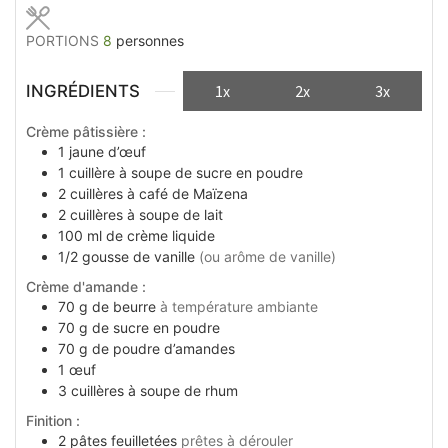
PORTIONS
8
personnes
INGRÉDIENTS
1x
2x
3x
Crème pâtissière :
1
jaune d’œuf
1
cuillère à soupe
de sucre en poudre
2
cuillères à café
de Maïzena
2
cuillères à soupe
de lait
100 ml
de crème liquide
1/2
gousse de vanille
(ou arôme de vanille)
Crème d'amande :
70
g
de beurre
à température ambiante
70
g
de sucre en poudre
70
g
de poudre d’amandes
1
œuf
3
cuillères à soupe
de rhum
Finition :
2
pâtes feuilletées
prêtes à dérouler