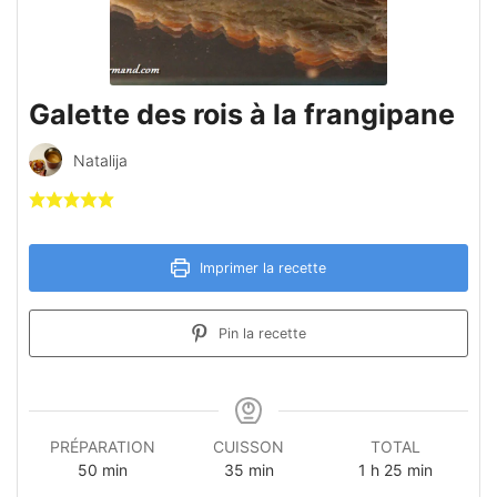
Galette des rois à la frangipane
Natalija
Imprimer la recette
Pin la recette
PRÉPARATION
CUISSON
TOTAL
minutes
minutes
heure
minutes
50
min
35
min
1
h
25
min