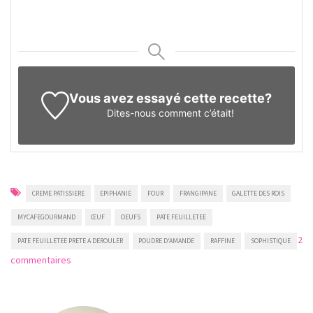
Vous avez essayé cette recette?
Dites-nous
comment c’était!
CREME PATISSIERE
EPIPHANIE
FOUR
FRANGIPANE
GALETTE DES ROIS
MYCAFEGOURMAND
ŒUF
OEUFS
PATE FEUILLETEE
2
PATE FEUILLETEE PRETE A DEROULER
POUDRE D'AMANDE
RAFFINE
SOPHISTIQUE
sur
commentaires
Galette
des
rois