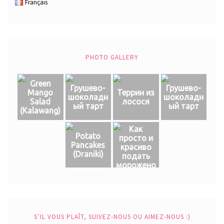
Français
PHOTO GALLERY
Green
Грушево-
Грушево-
Mango
Террин из
шоколадн
шоколадн
Salad
лосося
ый тарт
ый тарт
(Кalawang)
Как
Potato
просто и
Pancakes
красиво
(Draniki)
подать
морожено
е
S’IL VOUS PLAÎT, SUIVEZ-NOUS OU AIMEZ-NOUS :)