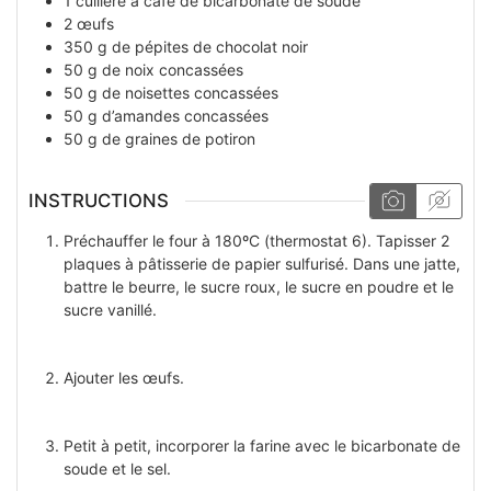
1
cuillère à café
de bicarbonate de soude
2
œufs
350
g
de pépites de chocolat noir
50
g
de noix concassées
50
g
de noisettes concassées
50
g
d’amandes concassées
50
g
de graines de potiron
INSTRUCTIONS
Préchauffer le four à 180ºC (thermostat 6). Tapisser 2
plaques à pâtisserie de papier sulfurisé. Dans une jatte,
battre le beurre, le sucre roux, le sucre en poudre et le
sucre vanillé.
Ajouter les œufs.
Petit à petit, incorporer la farine avec le bicarbonate de
soude et le sel.