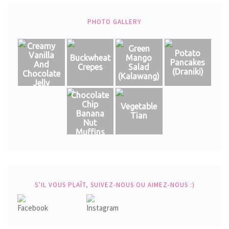
PHOTO GALLERY
Creamy
Green
Potato
Vanilla
Buckwheat
Mango
Pancakes
And
Crepes
Salad
(Draniki)
Chocolate
(Кalawang)
Jelly
Chocolate
Chip
Vegetable
Banana
Tian
Nut
Muffins
S’IL VOUS PLAÎT, SUIVEZ-NOUS OU AIMEZ-NOUS :)