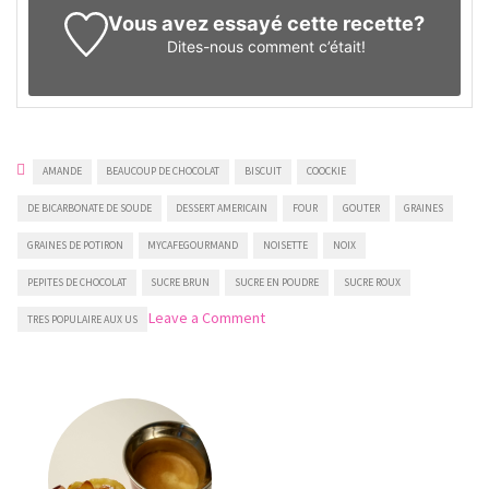
Vous avez essayé cette recette?
Dites-nous
comment c’était!
AMANDE
BEAUCOUP DE CHOCOLAT
BISCUIT
COOCKIE
DE BICARBONATE DE SOUDE
DESSERT AMERICAIN
FOUR
GOUTER
GRAINES
GRAINES DE POTIRON
MYCAFEGOURMAND
NOISETTE
NOIX
PEPITES DE CHOCOLAT
SUCRE BRUN
SUCRE EN POUDRE
SUCRE ROUX
on
Leave a Comment
TRES POPULAIRE AUX US
Cookies
au
chocolat
avec
noix
et
graines