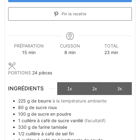
Pin la recette
PRÉPARATION
CUISSON
TOTAL
minutes
minutes
minutes
15
min
8
min
23
min
PORTIONS
24
pièces
INGRÉDIENTS
1x
2x
3x
225
g
de beurre
à la température ambiante
80
g
de sucre roux
100
g
de sucre en poudre
1
cuillère à café
de sucre vanillé
(facultatif)
330
g
de farine tamisée
1/2
cuillère à café
de sel fin