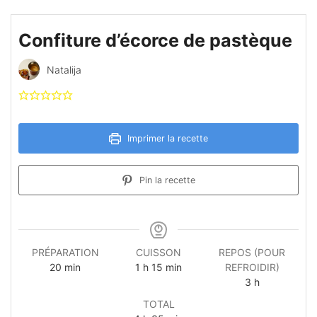
Confiture d’écorce de pastèque
Natalija
Imprimer la recette
Pin la recette
PRÉPARATION
CUISSON
REPOS (POUR
minutes
heure
minutes
20
min
1
h
15
min
REFROIDIR)
heures
3
h
TOTAL