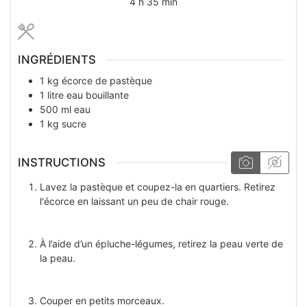
heures
minutes
4
h
35
min
INGRÉDIENTS
1
kg
écorce de pastèque
1
litre
eau bouillante
500
ml
eau
1
kg
sucre
INSTRUCTIONS
Lavez la pastèque et coupez-la en quartiers. Retirez
l'écorce en laissant un peu de chair rouge.
À l’aide d’un épluche-légumes, retirez la peau verte de
la peau.
Couper en petits morceaux.