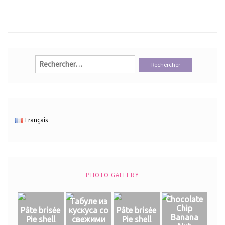
Rechercher :
Français
PHOTO GALLERY
Chocolate
Табуле из
Chip
Pâte brisée
кускуса со
Pâte brisée
Banana
Pie shell
свежими
Pie shell