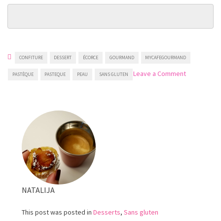
CONFITURE
DESSERT
ÉCORCE
GOURMAND
MYCAFEGOURMAND
on
Leave a Comment
PASTÈQUE
PASTEQUE
PEAU
SANS GLUTEN
Confiture
d’écorce
de
pastèque
NATALIJA
This post was posted in
Desserts
,
Sans gluten