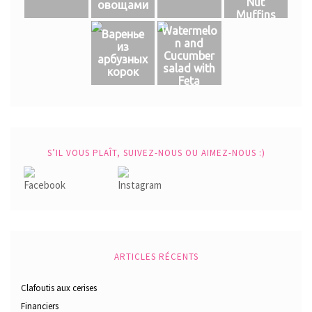
Nut
овощами
Muffins
Watermelo
Варенье
n and
из
Cucumber
арбузных
salad with
корок
Feta
S’IL VOUS PLAÎT, SUIVEZ-NOUS OU AIMEZ-NOUS :)
ARTICLES RÉCENTS
Clafoutis aux cerises
Financiers