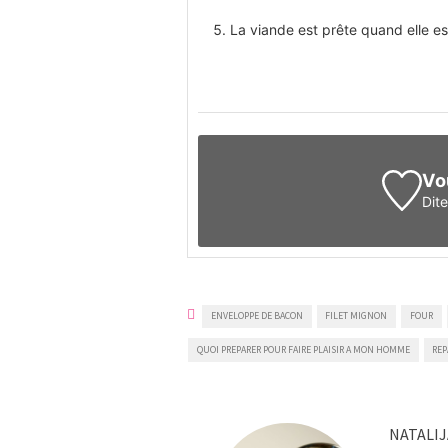
La viande est prête quand elle est 
Vo
Dit
ENVELOPPE DE BACON
FILET MIGNON
FOUR
QUOI PREPARER POUR FAIRE PLAISIR A MON HOMME
REP
NATALIJ