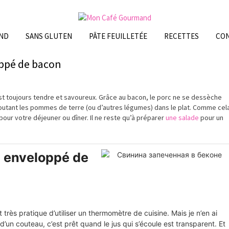
ND
SANS GLUTEN
PÂTE FEUILLETÉE
RECETTES
CO
oppé de bacon
st toujours tendre et savoureux.
Grâce
au bacon, le porc ne se
dessèche
ajoutant les pommes de terre (ou d’autres
légumes
) dans le plat. Comme cel
 pour votre
déjeuner
ou
dîner
. Il ne reste qu’à
préparer
une salade
pour un
c enveloppé de
st très pratique d’utiliser un thermomètre de cuisine. Mais je n’en ai
’un couteau, c’est prêt quand le jus qui s’écoule est transparent. Et