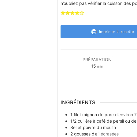
n’oubliez pas vérifier la cuisson des 
Imprimer la recette
PRÉPARATION
minutes
15
min
INGRÉDIENTS
1
filet mignon de porc
d’environ 
1/2
cuillère à café
de persil ou d
Sel et poivre du moulin
2
gousses
d’ail
écrasées