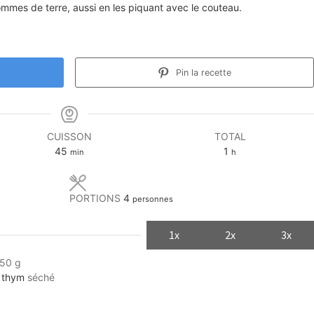
pommes de terre, aussi en les piquant avec le couteau.
Pin la recette
CUISSON
TOTAL
minutes
heure
45
1
min
h
PORTIONS
4
personnes
1x
2x
3x
750 g
e thym
séché