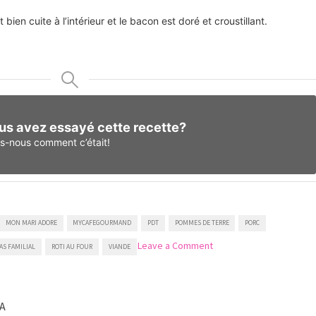
bien cuite à l’intérieur et le bacon est doré et croustillant.
us avez essayé cette recette?
es-nous
comment c’était!
MON MARI ADORE
MYCAFEGOURMAND
PDT
POMMES DE TERRE
PORC
on
Leave a Comment
AS FAMILIAL
ROTI AU FOUR
VIANDE
Filet
mignon
de
porc
A
enveloppé