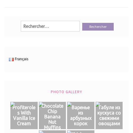
Rechercher :
Français
PHOTO GALLERY
Chocolate
Profiterole
Варенье
Табуле из
Chip
s With
из
кускуса со
Banana
Vanilla Ice
арбузных
свежими
Nut
Cream
корок
овощами
Muffins