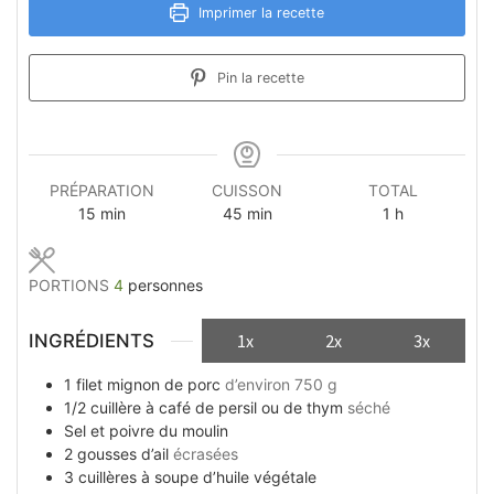
Imprimer la recette
Pin la recette
PRÉPARATION
CUISSON
TOTAL
minutes
minutes
heure
15
min
45
min
1
h
PORTIONS
4
personnes
INGRÉDIENTS
1x
2x
3x
1
filet mignon de porc
d’environ 750 g
1/2
cuillère à café
de persil ou de thym
séché
Sel et poivre du moulin
2
gousses
d’ail
écrasées
3
cuillères à soupe
d’huile végétale