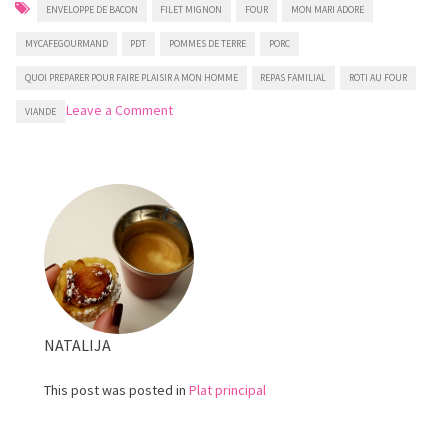
ENVELOPPE DE BACON
FILET MIGNON
FOUR
MON MARI ADORE
MYCAFEGOURMAND
PDT
POMMES DE TERRE
PORC
QUOI PREPARER POUR FAIRE PLAISIR A MON HOMME
REPAS FAMILIAL
ROTI AU FOUR
on
Leave a Comment
VIANDE
Filet
mignon
de
porc
enveloppé
de
bacon
NATALIJA
This post was posted in
Plat principal