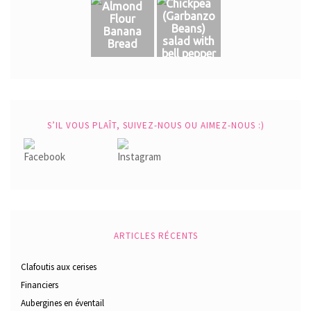
Chickpea
Almond
(Garbanzo
Flour
Beans)
Banana
salad with
Bread
bell pepper
S’IL VOUS PLAÎT, SUIVEZ-NOUS OU AIMEZ-NOUS :)
ARTICLES RÉCENTS
Clafoutis aux cerises
Financiers
Aubergines en éventail