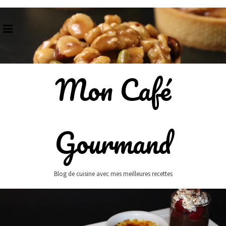
Skip
to
content
Mon Café
Gourmand
Blog de cuisine avec mes meilleures recettes