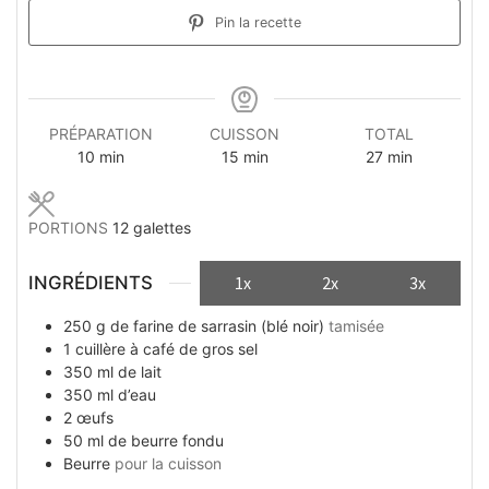
Pin la recette
PRÉPARATION
CUISSON
TOTAL
minutes
minutes
minutes
10
min
15
min
27
min
PORTIONS
12
galettes
INGRÉDIENTS
1x
2x
3x
250
g
de farine de sarrasin (blé noir)
tamisée
1
cuillère à café
de gros sel
350
ml
de lait
350
ml
d’eau
2
œufs
50
ml
de beurre fondu
Beurre
pour la cuisson