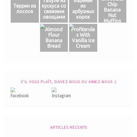
Табуле из
Варенье
Chip
Террин из
кускуса со
из
Banana
лосося
свежими
арбузных
Nut
овощами
корок
Muffins
Almond
Profiterole
Flour
s With
Banana
Vanilla Ice
Bread
Cream
S’IL VOUS PLAÎT, SUIVEZ-NOUS OU AIMEZ-NOUS :)
ARTICLES RÉCENTS