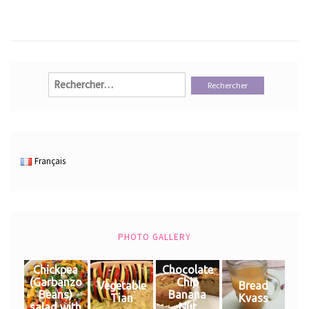
Rechercher :
Français
PHOTO GALLERY
Chickpea
Chocolate
(Garbanzo
Chip
Vegetable
Bread
Beans)
Banana
Tian
Kvass
salad with
Nut