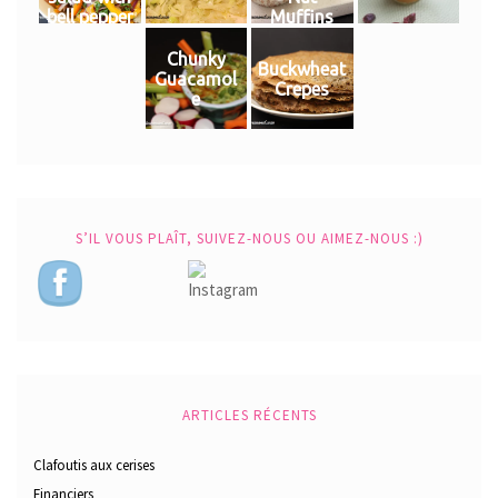
bell pepper
Muffins
Chunky
Buckwheat
Guacamol
Crepes
e
S’IL VOUS PLAÎT, SUIVEZ-NOUS OU AIMEZ-NOUS :)
ARTICLES RÉCENTS
Clafoutis aux cerises
Financiers