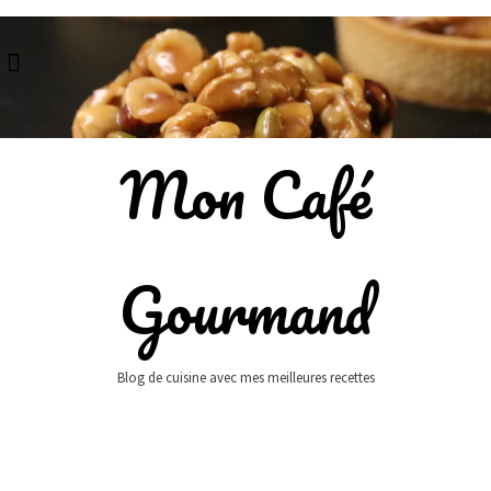
Skip
to
content
Mon Café
Gourmand
Blog de cuisine avec mes meilleures recettes