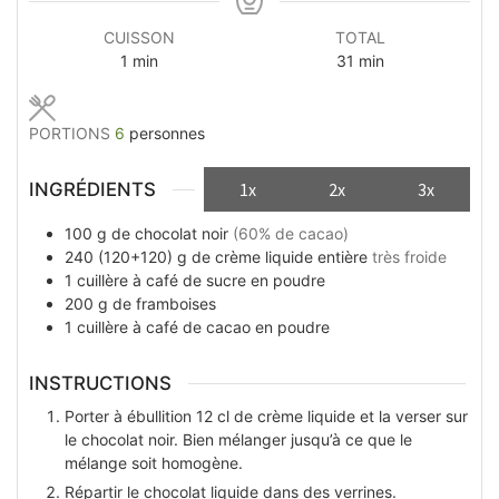
CUISSON
TOTAL
minute
minutes
1
min
31
min
PORTIONS
6
personnes
INGRÉDIENTS
1x
2x
3x
100
g
de chocolat noir
(60% de cacao)
240 (120+120)
g
de crème liquide entière
très froide
1
cuillère à café
de sucre en poudre
200
g
de framboises
1
cuillère à café
de cacao en poudre
INSTRUCTIONS
Porter à ébullition 12 cl de crème liquide et la verser sur
le chocolat noir. Bien mélanger jusqu’à ce que le
mélange soit homogène.
Répartir le chocolat liquide dans des verrines.