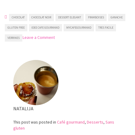
CHOCOLAT
CHOCOLAT NOIR
DESSERT ELEGANT
FRAMBOISES
GANACHE
GLUTEN FREE
IDEE CAFE GOURMAND
MYCAFEGOURMAND
TRES FACILE
on
Leave a Comment
VERRINES
Verrines
à
la
ganache
au
chocolat
et
aux
framboises
NATALIJA
This post was posted in
Café gourmand
,
Desserts
,
Sans
gluten