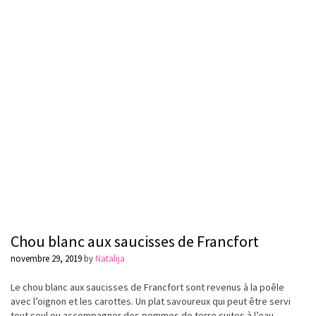
Chou blanc aux saucisses de Francfort
novembre 29, 2019
by
Natalija
Le chou blanc aux saucisses de
Francfort
sont revenus à la poêle
avec l’oignon et les carottes. Un plat
savoureux
qui peut
être
servi
tout seul ou accompagner des pommes de terre cuites à l’eau.