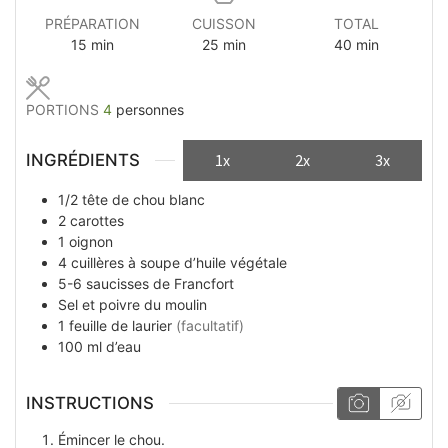
PRÉPARATION
CUISSON
TOTAL
minutes
minutes
minutes
15
min
25
min
40
min
PORTIONS
4
personnes
INGRÉDIENTS
1x
2x
3x
1/2
tête
de chou blanc
2
carottes
1
oignon
4
cuillères à soupe
d’huile végétale
5-6
saucisses de Francfort
Sel et poivre du moulin
1
feuille de laurier
(facultatif)
100
ml
d’eau
INSTRUCTIONS
Émincer le chou.