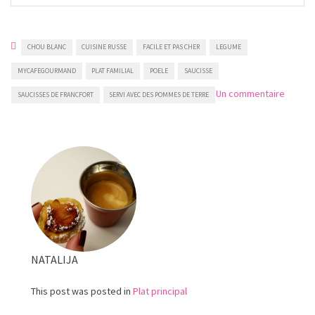
CHOU BLANC
CUISINE RUSSE
FACILE ET PAS CHER
LEGUME
MYCAFEGOURMAND
PLAT FAMILIAL
POELE
SAUCISSE
sur
Un commentaire
SAUCISSES DE FRANCFORT
SERVI AVEC DES POMMES DE TERRE
Chou
blanc
aux
saucis
de
Francfo
NATALIJA
This post was posted in
Plat principal