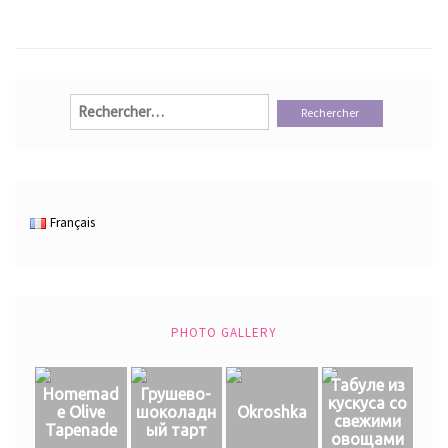
Rechercher :
Français
PHOTO GALLERY
Табуле из
Homemad
Грушево-
кускуса со
e Olive
шоколадн
Okroshka
свежими
Tapenade
ый тарт
овощами