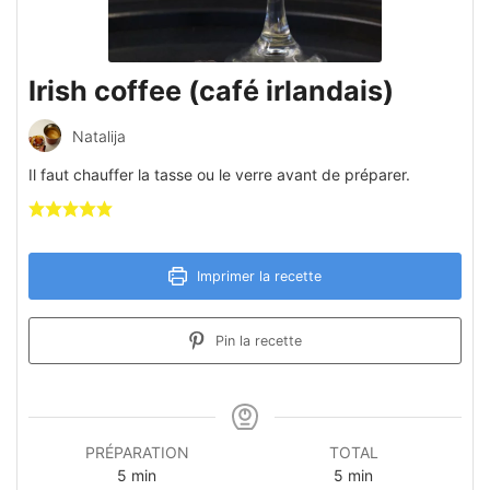
Irish coffee (café irlandais)
Natalija
Il faut chauffer la tasse ou le verre avant de préparer.
Imprimer la recette
Pin la recette
PRÉPARATION
TOTAL
minutes
minutes
5
min
5
min