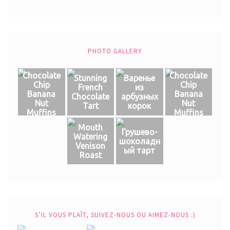
PHOTO GALLERY
Chocolate
Chocolate
Stunning
Варенье
Chip
Chip
French
из
Banana
Banana
Chocolate
арбузных
Nut
Nut
Tart
корок
Muffins
Muffins
Mouth
Грушево-
Watering
шоколадн
Venison
ый тарт
Roast
S’IL VOUS PLAÎT, SUIVEZ-NOUS OU AIMEZ-NOUS :)