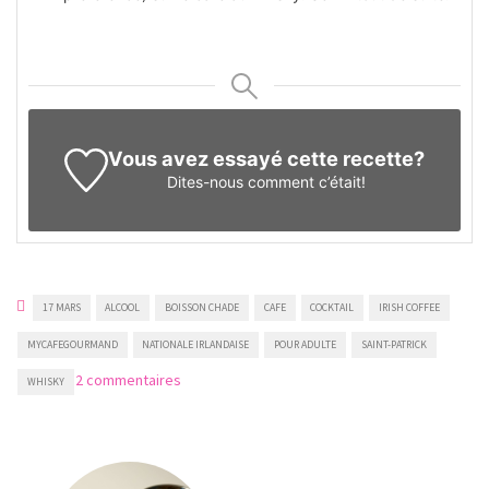
Vous avez essayé cette recette?
Dites-nous
comment c’était!
17 MARS
ALCOOL
BOISSON CHADE
CAFE
COCKTAIL
IRISH COFFEE
MYCAFEGOURMAND
NATIONALE IRLANDAISE
POUR ADULTE
SAINT-PATRICK
sur
2 commentaires
WHISKY
Irish
coffee
(café
irlandais)