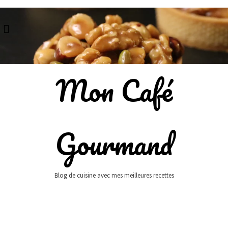
Skip
to
content
Mon Café
Gourmand
Blog de cuisine avec mes meilleures recettes