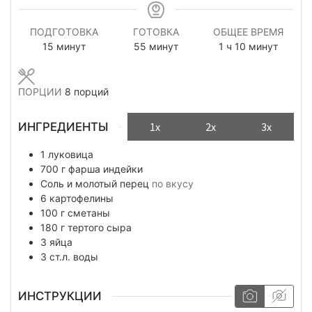
ПОДГОТОВКА
ГОТОВКА
ОБЩЕЕ ВРЕМЯ
минуты
минуты
час
минуты
15
минут
55
минут
1
ч
10
минут
ПОРЦИИ
8
порций
ИНГРЕДИЕНТЫ
1x
2x
3x
1
луковица
700
г
фарша индейки
Соль и молотый перец
по вкусу
6
картофелины
100
г
сметаны
180
г
тертого сыра
3
яйца
3
ст.л.
воды
ИНСТРУКЦИИ