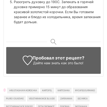
Разогреть духовку до 190С. Запекать в горячей
духовке примерно 15 минут до образования
красивой золотистой корочки. Если Вы готовили
заранее и блюдо из холодильника, время запекания
будет дольше.
Пробовал этот рецепт?
Дайте нам знать
как это было!
HRUSTIASHIAYA KOROCHKA
KARTOFEL
KARTOSHKA
MYCAFEGOURMAND
PIURE V DUXOVKE
VEGETARIANSKOE BLIUDO
ZAPEKANKA
БЕЗ МЯСА
ВЕГЕТАРИАНСКОЕ БЛЮДО
ДЕТИ ОБОЖАЮТ
ДУХОВКА
ЗАПЕКАНКА