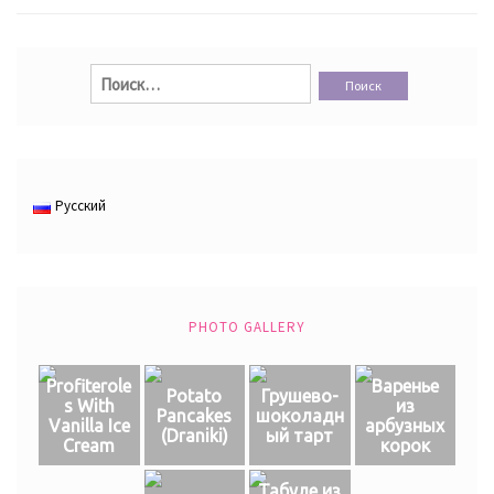
Найти:
Русский
PHOTO GALLERY
Profiterole
Варенье
Potato
Грушево-
s With
из
Pancakes
шоколадн
Vanilla Ice
арбузных
(Draniki)
ый тарт
Cream
корок
Табуле из