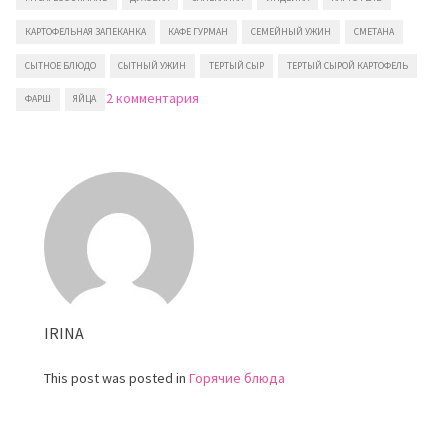
КАРТОФЕЛЬНАЯ ЗАПЕКАНКА
КАФЕ ГУРМАН
СЕМЕЙНЫЙ УЖИН
СМЕТАНА
СЫТНОЕ БЛЮДО
СЫТНЫЙ УЖИН
ТЕРТЫЙ СЫР
ТЕРТЫЙ СЫРОЙ КАРТОФЕЛЬ
к
2 комментария
ФАРШ
ЯЙЦА
записи
Картофельная
запеканка
с
индейкой
IRINA
This post was posted in
Горячие блюда