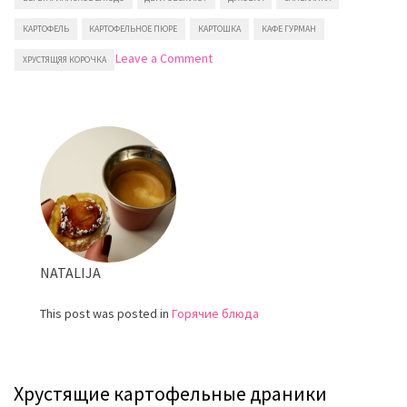
КАРТОФЕЛЬ
КАРТОФЕЛЬНОЕ ПЮРЕ
КАРТОШКА
КАФЕ ГУРМАН
on
Leave a Comment
ХРУСТЯЩЯЯ КОРОЧКА
Картофельное
пюре
в
духовке
NATALIJA
This post was posted in
Горячие блюда
Хрустящие картофельные драники