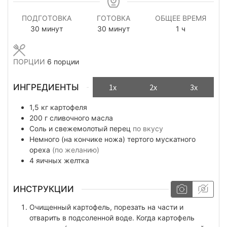
ПОДГОТОВКА
ГОТОВКА
ОБЩЕЕ ВРЕМЯ
минуты
минуты
час
30
минут
30
минут
1
ч
ПОРЦИИ
6
порции
ИНГРЕДИЕНТЫ
1x
2x
3x
1,5
кг
картофеля
200
г
сливочного масла
Соль и свежемолотый перец
по вкусу
Немного
(на кончике ножа)
тертого мускатного
ореха
(по желанию)
4
яичных желтка
ИНСТРУКЦИИ
Очищенный картофель, порезать на части и
отварить в подсоленной воде. Когда картофель