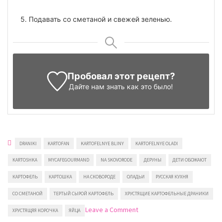
Подавать со сметаной и свежей зеленью.
Пробовал этот рецепт?
Дайте нам знать
как это было!
DRANIKI
KARTOFAN
KARTOFELNYE BLINY
KARTOFELNYE OLADI
KARTOSHKA
MYCAFEGOURMAND
NA SKOVORODE
ДЕРУНЫ
ДЕТИ ОБОЖАЮТ
КАРТОФЕЛЬ
КАРТОШКА
НА СКОВОРОДЕ
ОЛАДЬИ
РУССКАЯ КУХНЯ
СО СМЕТАНОЙ
ТЕРТЫЙ СЫРОЙ КАРТОФЕЛЬ
ХРУСТЯЩИЕ КАРТОФЕЛЬНЫЕ ДРАНИКИ
on
Leave a Comment
ХРУСТЯЩЯЯ КОРОЧКА
ЯЙЦА
Хрустящие