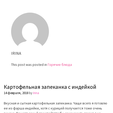
картофельные
драники
IRINA
This post was posted in
Горячие блюда
Картофельная запеканка с индейкой
14 февраля, 2018
by
Irina
Вкусная и сытная картофельная запеканка. Чаще всего я готовлю
ее из фарша индейки, хотя с курицей получается тоже очень