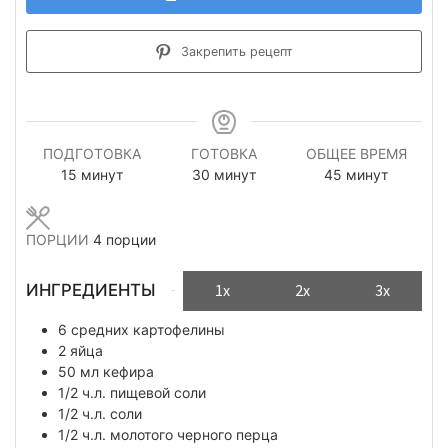
Закрепить рецепт
ПОДГОТОВКА
ГОТОВКА
ОБЩЕЕ ВРЕМЯ
минуты
минуты
минуты
15
минут
30
минут
45
минут
ПОРЦИИ
4
порции
ИНГРЕДИЕНТЫ
1x
2x
3x
6
средних картофелины
2
яйца
50
мл
кефира
1/2
ч.л.
пищевой соли
1/2
ч.л.
соли
1/2
ч.л.
молотого черного перца