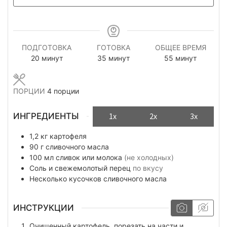
ПОДГОТОВКА
ГОТОВКА
ОБЩЕЕ ВРЕМЯ
минуты
минуты
минуты
20
минут
35
минут
55
минут
ПОРЦИИ
4
порции
ИНГРЕДИЕНТЫ
1x
2x
3x
1,2
кг
картофеля
90
г
сливочного масла
100
мл
сливок или молока
(не холодных)
Соль и свежемолотый перец
по вкусу
Несколько кусочков
сливочного масла
ИНСТРУКЦИИ
Очищенный картофель, порезать на части и