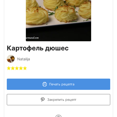
Картофель дюшес
Natalija
Печать рецепта
Закрепить рецепт