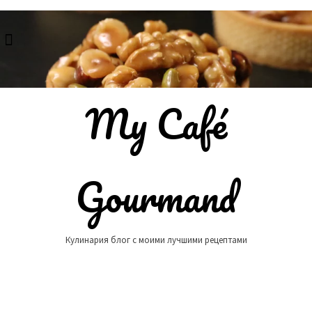
Skip
to
content
My Café
Gourmand
Кулинария блог с моими лучшими рецептами