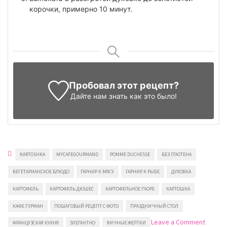
корочки, примерно 10 минут.
Пробовал этот рецепт?
Дайте нам знать
как это было!
KARTOSHKA
MYCAFEGOURMAND
POMME DUCHESSE
БЕЗ ГЛЮТЕНА
ВЕГЕТАРИАНСКОЕ БЛЮДО
ГАРНИР К МЯСУ
ГАРНИР К РЫБЕ
ДУХОВКА
КАРТОФЕЛЬ
КАРТОФЕЛЬ ДЮШЕС
КАРТОФЕЛЬНОЕ ПЮРЕ
КАРТОШКА
КАФЕ ГУРМАН
ПОШАГОВЫЙ РЕЦЕПТ С ФОТО
ПРАЗДНИЧНЫЙ СТОЛ
on
Leave a Comment
ФРАНЦУЗСКАЯ КУХНЯ
ЭЛЕГАНТНО
ЯИЧНЫЕ ЖЕЛТКИ