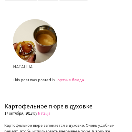
Карто
дюше
NATALIJA
This post was posted in
Горячие блюда
Картофельное пюре в духовке
17 октября, 2018
by
Natalija
Картофельное пюре запекается в духовке. Очень удобный
рецепт, чтобы использовать вчерашнее пюре. К тому же,