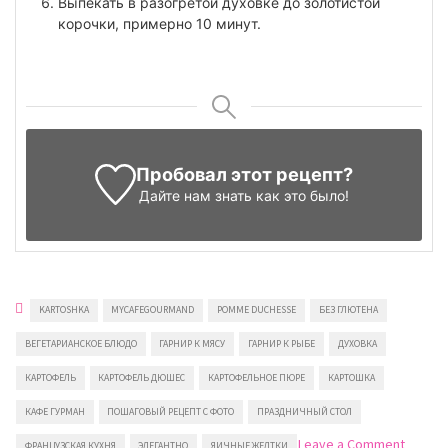
Выпекать в разогретой духовке до золотистой
корочки, примерно 10 минут.
Пробовал этот рецепт?
Дайте нам знать
как это было!
KARTOSHKA
MYCAFEGOURMAND
POMME DUCHESSE
БЕЗ ГЛЮТЕНА
ВЕГЕТАРИАНСКОЕ БЛЮДО
ГАРНИР К МЯСУ
ГАРНИР К РЫБЕ
ДУХОВКА
КАРТОФЕЛЬ
КАРТОФЕЛЬ ДЮШЕС
КАРТОФЕЛЬНОЕ ПЮРЕ
КАРТОШКА
КАФЕ ГУРМАН
ПОШАГОВЫЙ РЕЦЕПТ С ФОТО
ПРАЗДНИЧНЫЙ СТОЛ
on
Leave a Comment
ФРАНЦУЗСКАЯ КУХНЯ
ЭЛЕГАНТНО
ЯИЧНЫЕ ЖЕЛТКИ