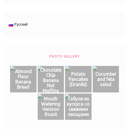
Русский
PHOTO GALLERY
Chocolate
Almond
Potato
Cucumber
Chip
Flour
Pancakes
and feta
Banana
Banana
(Draniki)
salad
Nut
Bread
Muffins
Mouth
Табуле из
Watering
кускуса со
Venison
свежими
Roast
овощами