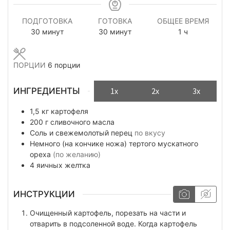
ПОДГОТОВКА
ГОТОВКА
ОБЩЕЕ ВРЕМЯ
минуты
минуты
час
30
минут
30
минут
1
ч
ПОРЦИИ
6
порции
ИНГРЕДИЕНТЫ
1x
2x
3x
1,5
кг
картофеля
200
г
сливочного масла
Соль и свежемолотый перец
по вкусу
Немного
(на кончике ножа)
тертого мускатного
ореха
(по желанию)
4
яичных желтка
ИНСТРУКЦИИ
Очищенный картофель, порезать на части и
отварить в подсоленной воде. Когда картофель