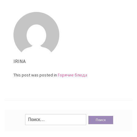
запеканка
с
индейкой
IRINA
This post was posted in
Горячие блюда
Найти: