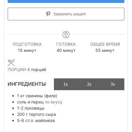
Закрепить рецепт
ПОДГОТОВКА
ГОТОВКА
ОБЩЕЕ ВРЕМЯ
минуты
минуты
минуты
15
минут
40
минут
55
минут
ПОРЦИИ
6
порций
ИНГРЕДИЕНТЫ
1x
2x
3x
1
кг
свинины (филе)
соль и перец
по вкусу
1-2
луковицы
200
г
тертого сыра
5-6
ст.л.
майонеза