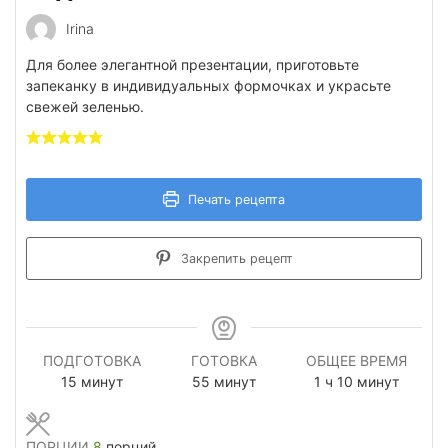
Irina
Для более элегантной презентации, приготовьте
запеканку в индивидуальных формочках и украсьте
свежей зеленью.
Печать рецепта
Закрепить рецепт
ПОДГОТОВКА
ГОТОВКА
ОБЩЕЕ ВРЕМЯ
минуты
минуты
час
минуты
15
минут
55
минут
1
ч
10
минут
ПОРЦИИ
8
порций