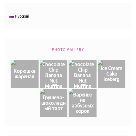
Русский
PHOTO GALLERY
Chocolate
Chocolate
Ice Cream
Chip
Chip
Корюшка
Cake
Banana
Banana
жареная
Iceberg
Nut
Nut
Muffins
Muffins
Варенье
Грушево-
из
шоколадн
арбузных
ый тарт
корок