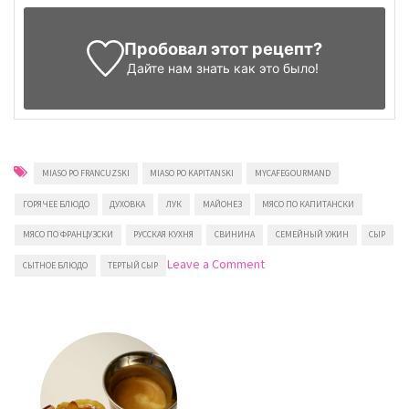
Пробовал этот рецепт?
Дайте нам знать
как это было!
MIASO PO FRANCUZSKI
MIASO PO KAPITANSKI
MYCAFEGOURMAND
ГОРЯЧЕЕ БЛЮДО
ДУХОВКА
ЛУК
МАЙОНЕЗ
МЯСО ПО КАПИТАНСКИ
МЯСО ПО ФРАНЦУЗСКИ
РУССКАЯ КУХНЯ
СВИНИНА
СЕМЕЙНЫЙ УЖИН
СЫР
on
Leave a Comment
СЫТНОЕ БЛЮДО
ТЕРТЫЙ СЫР
Мясо
по-
французски