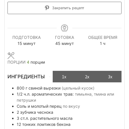
Закрепить рецепт
ПОДГОТОВКА
ГОТОВКА
ОБЩЕЕ ВРЕМЯ
минуты
минуты
час
15
минут
45
минут
1
ч
ПОРЦИИ
4
порции
ИНГРЕДИЕНТЫ
1x
2x
3x
800
г
свиной вырезки
(цельный кусок)
1/2
ч.л.
ароматических трав:
тимьяна, тмина или
петрушки
Соль и молотый перец
по вкусу
2
зубчика
чеснока
3
ст.л.
растительного масла
12
тонких ломтиков
бекона