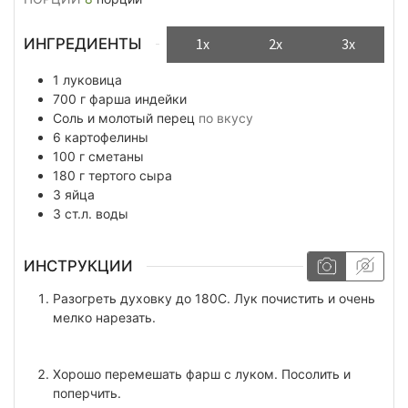
ИНГРЕДИЕНТЫ
1x
2x
3x
1
луковица
700
г
фарша индейки
Соль и молотый перец
по вкусу
6
картофелины
100
г
сметаны
180
г
тертого сыра
3
яйца
3
ст.л.
воды
ИНСТРУКЦИИ
Разогреть духовку до 180С. Лук почистить и очень
мелко нарезать.
Хорошо перемешать фарш с луком. Посолить и
поперчить.