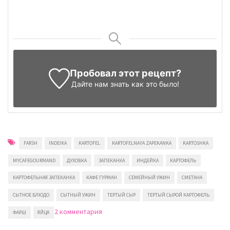
Пробовал этот рецепт?
Дайте нам знать
как это было!
FARSH
INDEIKA
KARTOFEL
KARTOFELNAYA ZAPEKANKA
KARTOSHKA
MYCAFEGOURMAND
ДУХОВКА
ЗАПЕКАНКА
ИНДЕЙКА
КАРТОФЕЛЬ
КАРТОФЕЛЬНАЯ ЗАПЕКАНКА
КАФЕ ГУРМАН
СЕМЕЙНЫЙ УЖИН
СМЕТАНА
СЫТНОЕ БЛЮДО
СЫТНЫЙ УЖИН
ТЕРТЫЙ СЫР
ТЕРТЫЙ СЫРОЙ КАРТОФЕЛЬ
к
2 комментария
ФАРШ
ЯЙЦА
записи
Картофельная