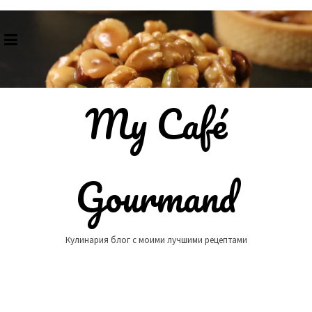
Skip
to
content
My Café
Gourmand
Кулинария блог с моими лучшими рецептами