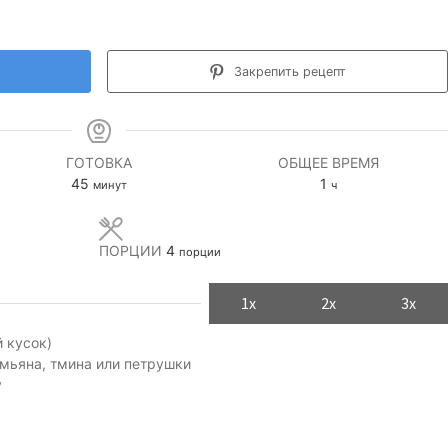
Закрепить рецепт
ГОТОВКА
ОБЩЕЕ ВРЕМЯ
минуты
час
45
1
минут
ч
ПОРЦИИ
4
порции
1x
2x
3x
 кусок)
мьяна, тмина или петрушки
у