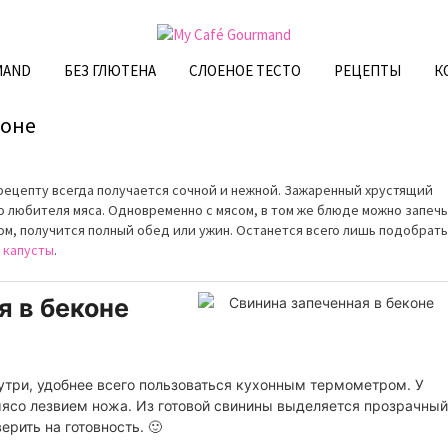
MAND
БЕЗ ГЛЮТЕНА
СЛОЕНОЕ ТЕСТО
РЕЦЕПТЫ
К
коне
 рецепту всегда получается сочной и нежной. Зажаренный хрустящий
о любителя мяса. Одновременно с мясом, в том же блюде можно запечь
ом, получится полный обед или ужин. Останется всего лишь подобрать
 капусты
.
я в беконе
утри, удобнее всего пользоваться кухонным термометром. У
 мясо лезвием ножа. Из готовой свинины выделяется прозрачный
ерить на готовность. 🙂