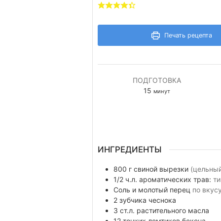
Печать рецепта
ПОДГОТОВКА
минуты
15
минут
ИНГРЕДИЕНТЫ
800
г
свиной вырезки
(цельный
1/2
ч.л.
ароматических трав:
ти
Соль и молотый перец
по вкус
2
зубчика
чеснока
3
ст.л.
растительного масла
12
тонких ломтиков
бекона