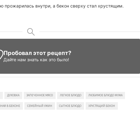
ью прожарилась внутри, а бекон сверху стал хрустящим.
Пробовал этот рецепт?
Дайте нам знать
как это было!
Н
ДУХОВКА
ЗАПЕЧЕННОЕ МЯСО
ЛЕГКОЕ БЛЮДО
ЛЮБИМОЕ БЛЮДО МУЖА
НАЯ В БЕКОНЕ
СЕМЕЙНЫЙ УЖИН
СЫТНОЕ БЛЮДО
ХРУСТЯЩИЙ БЕКОН
си
ина
енная