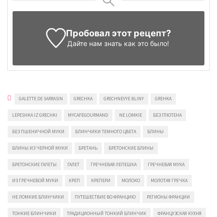
Пробовал этот рецепт?
Дайте нам знать
как это было!
GALETTE DE SARRASIN
GRECHKA
GRECHNEVYE BLINY
GREHKA
LEPESHKA IZ GRECHKI
MYCAFEGOURMAND
NE LOMKIE
БЕЗ ГЛЮТЕНА
БЕЗ ПШЕНИЧНОЙ МУКИ
БЛИНЧИКИ ТЕМНОГО ЦВЕТА
БЛИНЫ
БЛИНЫ ИЗ ЧЕРНОЙ МУКИ
БРЕТАНЬ
БРЕТОНСКИЕ БЛИНЫ
БРЕТОНСКИЕ ГАЛЕТЫ
ГАЛЕТ
ГРЕЧНЕВАЯ ЛЕПЕШКА
ГРЕЧНЕВАЯ МУКА
ИЗ ГРЕЧНЕВОЙ МУКИ
КРЕП
КРЕПЕРИ
МОЛОКО
МОЛОТАЯ ГРЕЧКА
НЕ ЛОМКИЕ БЛИНЧИКИ
ПУТЕШЕСТВИЕ ВО ФРАНЦИЮ
РЕГИОНЫ ФРАНЦИИ
ТОНКИЕ БЛИНЧИКИ
ТРАДИЦИОННЫЙ ТОНКИЙ БЛИНЧИК
ФРАНЦУЗСКАЯ КУХНЯ