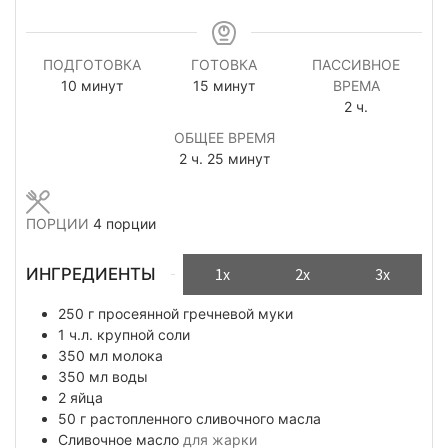
ПОДГОТОВКА
ГОТОВКА
ПАССИВНОЕ
минуты
минуты
10
минут
15
минут
ВРЕМА
часов
2
ч.
ОБЩЕЕ ВРЕМЯ
часов
минуты
2
ч.
25
минут
ПОРЦИИ
4
порции
ИНГРЕДИЕНТЫ
1x
2x
3x
250
г
просеянной гречневой муки
1
ч.л.
крупной соли
350
мл
молока
350
мл
воды
2
яйца
50
г
растопленного сливочного масла
Сливочное масло
для жарки