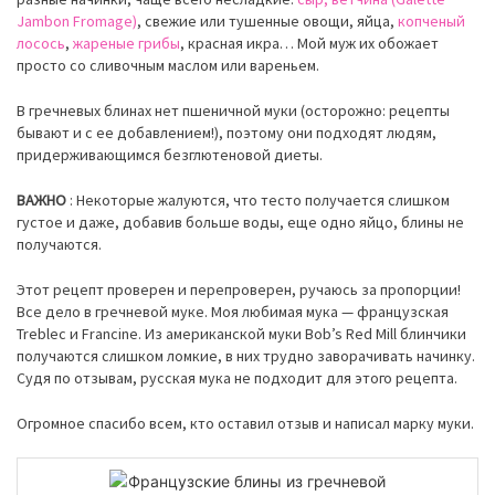
Jambon Fromage)
, свежие или тушенные овощи, яйца,
копченый
лосось
,
жареные грибы
, красная икра… Мой муж их обожает
просто со сливочным маслом или вареньем.
В гречневых блинах нет пшеничной муки (осторожно: рецепты
бывают и с ее добавлением!), поэтому они подходят людям,
придерживающимся
безглютеновой
диеты.
ВАЖНО
: Некоторые жалуются, что тесто получается слишком
густое и даже, добавив больше воды, еще одно яйцо, блины не
получаются.
Этот рецепт проверен и перепроверен, ручаюсь за пропорции!
Все дело в гречневой муке. Моя любимая мука — французская
Treblec и Francine. Из американской муки Bob’s Red Mill блинчики
получаются слишком ломкие, в них трудно заворачивать начинку.
Судя по отзывам, русская мука не подходит для этого рецепта.
Огромное спасибо всем, кто оставил отзыв и написал марку муки.