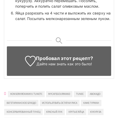
кукурузу. Аккуратно перемешать. Посолить,
поперчить и полить салат оливковым маслом.
Яйца разрезать на 4 части и выложить их сверху на
салат. Посыпать мелконарезанным зеленым луком.
Пробовал этот рецепт?
Дайте нам знать
как это было!
KONSERVIROVANNYJ TUNETC
MYCAFEGOURMAND
TUNEC
АВОКАДО
ВЕГЕТАРИАНСКОЕ БЛЮДО
ИСПОЛЬЗПВАТЬ ОСТАТКИ РИСА
КАФЕ ГУРМАН
КОНСЕРВИРОВАННЫЙ ТУНЕЦ
КРАСНЫЙ ЛУК
КРУТЫЕ ЯЙЦА
КУКУРУЗА