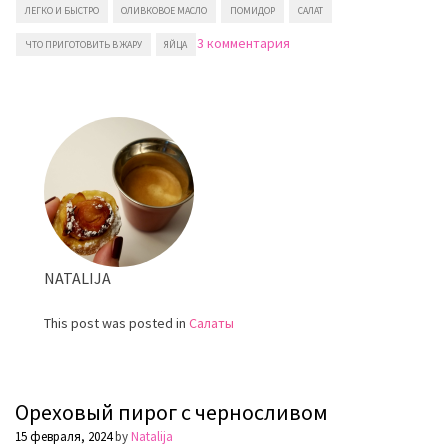
ЛЕГКО И БЫСТРО
ОЛИВКОВОЕ МАСЛО
ПОМИДОР
САЛАТ
к
3 комментария
ЧТО ПРИГОТОВИТЬ В ЖАРУ
ЯЙЦА
записи
Салат
из
консервированного
тунца
с
рисом
NATALIJA
This post was posted in
Салаты
Ореховый пирог с черносливом
15 февраля, 2024
by
Natalija