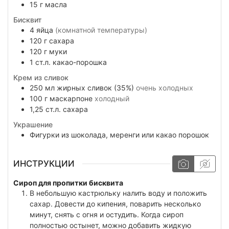
15
г
масла
Бисквит
4
яйца
(комнатной температуры)
120
г
сахара
120
г
муки
1
ст.л.
какао-порошка
Крем из сливок
250
мл
жирных сливок (35%)
очень холодных
100
г
маскарпоне
холодный
1,25
ст.л.
сахара
Украшение
Фигурки из шоколада, меренги или какао порошок
ИНСТРУКЦИИ
Сироп для пропитки бисквита
В небольшую кастрюльку налить воду и положить
сахар. Довести до кипения, поварить несколько
минут, снять с огня и остудить. Когда сироп
полностью остынет, можно добавить жидкую