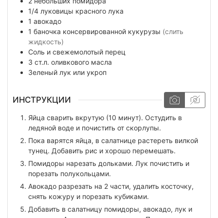
2
небольших
помидора
1/4
луковицы
красного лука
1
авокадо
1
баночка
консервированной кукурузы
(слить
жидкость)
Соль и свежемолотый перец
3
ст.л.
оливкового масла
Зеленый лук или укроп
ИНСТРУКЦИИ
Яйца сварить вкрутую (10 минут). Остудить в
ледяной воде и почистить от скорлупы.
Пока варятся яйца, в салатнице растереть вилкой
тунец. Добавить рис и хорошо перемешать.
Помидоры нарезать дольками. Лук почистить и
порезать полукольцами.
Авокадо разрезать на 2 части, удалить косточку,
снять кожуру и порезать кубиками.
Добавить в салатницу помидоры, авокадо, лук и