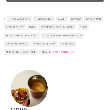
MYCAFEGOURMAND
ГРЕЦКИЕ ОРЕХИ
ДЕСЕРТ
ДУХОВКА
КАФЕ ГУРМАН
ЛЕГКИЙ РЕЦЕПТ
МУКА
ПЕРЕМОЛОТЫЕ ГРЕЦКИЕ ОРЕХИ
ПИРОГ
ПОШАГОВЫЙ РЕЦЕПТ С ФОТО
РАЗМЯГЧЕННОЕ СЛИВОЧНОЕ МАСЛО
СЛИВОЧНОЕ МАСЛО
ФРАНЦУЗСКАЯ КУХНЯ
ЧЕРНОСЛИВ
on
Leave a Comment
ЧЕРНОСЛИВ БЕЗ КОСТОЧЕК
ЯЙЦА
Ореховый
пирог
с
черносливом
NATALIJA