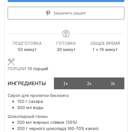
Закрепить рецепт
ПОДГОТОВКА
ГОТОВКА
ОБЩЕЕ ВРЕМЯ
минуты
минуты
час
минуты
50
минут
20
минут
1
ч
16
минут
ПОРЦИИ
10
порций
ИНГРЕДИЕНТЫ
1x
2x
3x
Сироп для пропитки бисквита
150
г
сахара
300
мл
воды
Шоколадный ганаш
200
мл
жирных сливок (35%)
200
г
черного шоколада (60-70% какао)