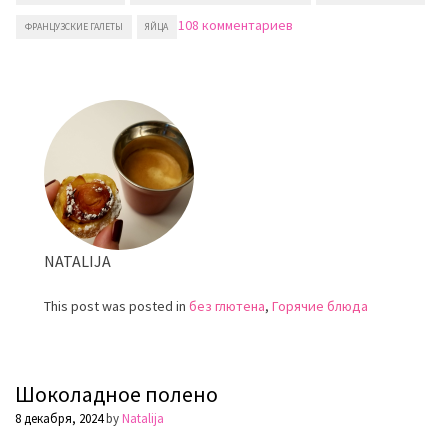
к
108 комментариев
ФРАНЦУЗСКИЕ ГАЛЕТЫ
ЯЙЦА
записи
Французские
блины
из
гречневой
муки
NATALIJA
This post was posted in
без глютена
,
Горячие блюда
Шоколадное полено
8 декабря, 2024
by
Natalija