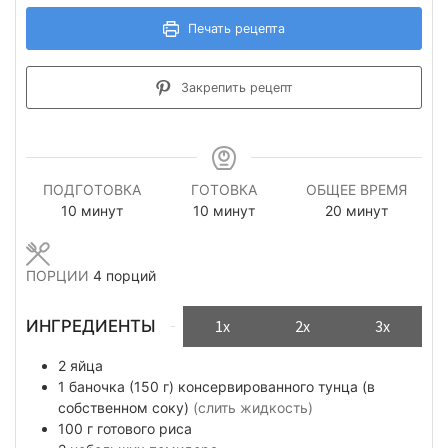
Печать рецепта
Закрепить рецепт
ПОДГОТОВКА
ГОТОВКА
ОБЩЕЕ ВРЕМЯ
минуты
минуты
минуты
10
минут
10
минут
20
минут
ПОРЦИИ
4
порций
ИНГРЕДИЕНТЫ
1x
2x
3x
2
яйца
1
баночка (150 г)
консервированного тунца (в
собственном соку)
(слить жидкость)
100
г
готового риса