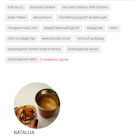
TORT RULET
ВЗБИТЫЕ СЛИВКИ
КАК ПРИГОТОВИТЬ ТОРТ ПОЛЕНО
КАФЕ ГУРМАН
МАСКАРПОНЕ
ПОПУЛЯРНЫЙ ДЕСЕРТ ВО ФРАНЦИИ
ПРАЗДНИЧНЫЙ СТОЛ
РОЖДЕСТВЕНСКИЙ ДЕСЕРТ
РОЖДЕСТВО
РУЛЕТ
ТОРТ НА РОЖДЕСТВО
ФРАНЦУЗСКАЯ КУХНЯ
ЧЕРНЫЙ ШОКОЛАД
ШОКОЛАДНОЕ ПОЛЕНО КЛАССИЧЕСКОЕ
ШОКОЛАДНЫЙ ГАНАШ
к
3 комментария
ШОКОЛАДНЫЙ РУЛЕТ
записи
Шоколадное
полено
NATALIJA