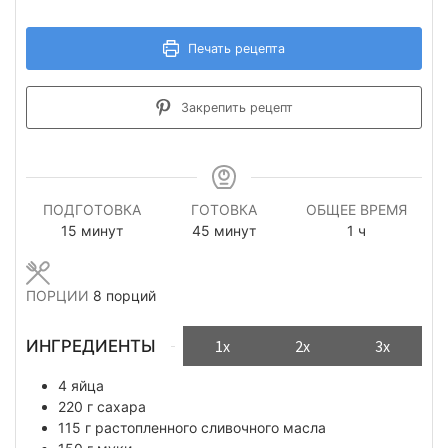
Печать рецепта
Закрепить рецепт
ПОДГОТОВКА
ГОТОВКА
ОБЩЕЕ ВРЕМЯ
минуты
минуты
час
15
минут
45
минут
1
ч
ПОРЦИИ
8
порций
ИНГРЕДИЕНТЫ
1x
2x
3x
4
яйца
220
г
сахара
115
г
растопленного сливочного масла