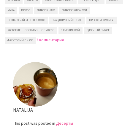
КЕКСИКИ
КЛЮКВА
КЛЮКВЕННЫЙ ПИРОГ
ЛЕГКИЙ РЕЦЕПТ
МАФФИН
МУКА
ПИРОГ
ПИРОГ К ЧАЮ
ПИРОГ С КЛЮКВОЙ
ПОШАГОВЫЙ РЕЦЕПТ С ФОТО
ПРАЗДНИЧНЫЙ ПИРОГ
ПРОСТО И КРАСИВО
РАСТОПЛЕННОЕ СЛИВОЧНОЕ МАСЛО
С КИСЛИНКОЙ
СДОБНЫЙ ПИРОГ
к
3 комментария
ФРУКТОВЫЙ ПИРОГ
записи
Пирог
с
клюквой
NATALIJA
This post was posted in
Десерты