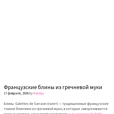
Французские блины из гречневой муки
17 февраля, 2026
by
Natalija
Блины
Galettes
de
S
arrasin (галет)
— традиционные французские
тонкие блинчики из гречневой муки, в которыe заворачиваются
разные начинки, чаще всего несладкие:
сыр, ветчина (Galette