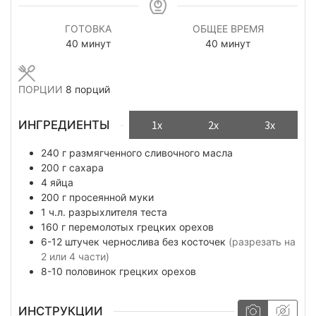
ГОТОВКА
ОБЩЕЕ ВРЕМЯ
минуты
минуты
40
минут
40
минут
ПОРЦИИ
8
порций
ИНГРЕДИЕНТЫ
1x
2x
3x
240
г
размягченного сливочного масла
200
г
сахара
4
яйца
200
г
просеянной муки
1
ч.л.
разрыхлителя теста
160
г
перемолотых грецких орехов
6-12
штучек
чернослива без косточек
(разрезать на
2 или 4 части)
8-10
половинок
грецких орехов
ИНСТРУКЦИИ