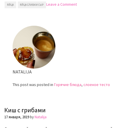
on
Leave a Comment
ЯЙЦА
ЯЙЦА СЛИВКИ СЫР
Киш
с
ветчиной
NATALIJA
This post was posted in
Горячие блюда
,
слоеное тесто
Киш с грибами
17 января, 2019
by
Natalija