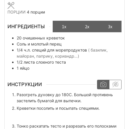
ПОРЦИИ
4
порции
ИНГРЕДИЕНТЫ
1x
2x
3x
20
очишенных креветок
Соль и молотый перец
1/4
ч.л.
специй для морепродуктов
( базилик,
майоран, паприку, кориандр…)
1/2
листа
слоеного теста
1
яйцо
ИНСТРУКЦИИ
Разогреть духовку до 180C. Большой противень
застелить бумагой для выпечки.
Креветки посолить и посыпать специями.
Тонко раскатать тесто и разрезать его полосками