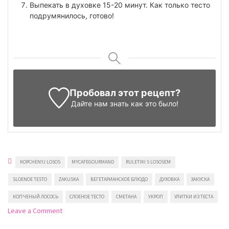
Выпекать в духовке 15-20 минут. Как только тесто
подрумянилось, готово!
Пробовал этот рецепт?
Дайте нам знать
как это было!
KOPCHENYJ LOSOS
MYCAFEGOURMAND
RULETIKI S LOSOSEM
SLOENOE TESTO
ZAKUSKA
ВЕГЕТАРИАНСКОЕ БЛЮДО
ДУХОВКА
ЗАКУСКА
КОПЧЕНЫЙ ЛОСОСЬ
СЛОЕНОЕ ТЕСТО
СМЕТАНА
УКРОП
УЛИТКИ ИЗ ТЕСТА
on
Leave a Comment
Улитки