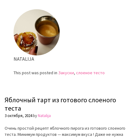
из
слоеного
теста
с
лососем
NATALIJA
This post was posted in
Закуски
,
слоеное тесто
Яблочный тарт из готового слоеного
теста
3 октября, 2024
by
Natalija
Очень простой рецепт яблочного пирога из готового слоеного
теста. Минимум продуктов — максимум вкуса ! Даже не нужна