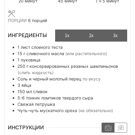
минуты
минуты
час
минуты
20
минут
45
минут
1
ч
5
минут
ПОРЦИИ
6
порций
ИНГРЕДИЕНТЫ
1x
2x
3x
1
лист
слоеного теста
15
г
сливочного масла
(или растительного)
1
луковица
250
г
консервированных резаных шампиньонов
(слить жидкость)
Соль и черный молотый перец
по вкусу
3
яйца
150
мл
сливок
5-6
тонких ломтиков
твердого сыра
Свежая петрушка
Чуть-чуть
мускатного ореха
(не обязательно)
ИНСТРУКЦИИ