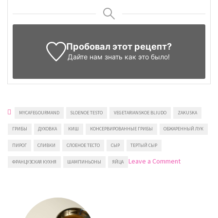
Пробовал этот рецепт?
Дайте нам знать
как это было!
MYCAFEGOURMAND
SLOENOE TESTO
VEGETARIANSKOE BLIUDO
ZAKUSKA
ГРИБЫ
ДУХОВКА
КИШ
КОНСЕРВИРОВАННЫЕ ГРИБЫ
ОБЖАРЕННЫЙ ЛУК
ПИРОГ
СЛИВКИ
СЛОЕНОЕ ТЕСТО
СЫР
ТЕРТЫЙ СЫР
on
Leave a Comment
ФРАНЦУЗСКАЯ КУХНЯ
ШАМПИНЬОНЫ
ЯЙЦА
Киш
с
грибами