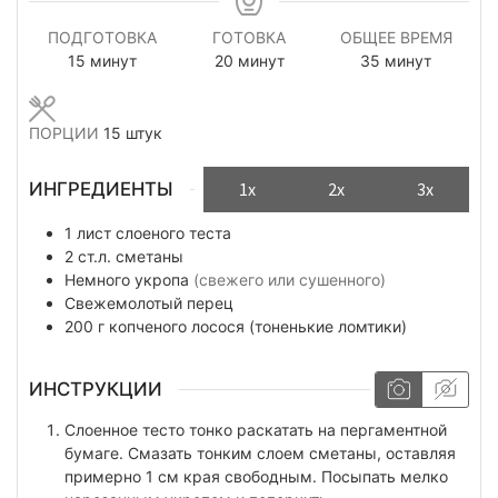
ПОДГОТОВКА
ГОТОВКА
ОБЩЕЕ ВРЕМЯ
минуты
минуты
минуты
15
минут
20
минут
35
минут
ПОРЦИИ
15
штук
ИНГРЕДИЕНТЫ
1x
2x
3x
1
лист
слоеного теста
2
ст.л.
сметаны
Немного
укропа
(свежего или сушенного)
Свежемолотый перец
200
г
копченого лосося (тоненькие ломтики)
ИНСТРУКЦИИ
Слоенное тесто тонко раскатать на пергаментной
бумаге. Смазать тонким слоем сметаны, оставляя
примерно 1 см края свободным. Посыпать мелко