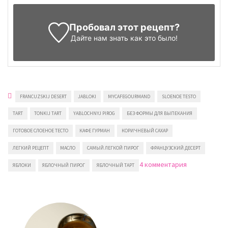
Пробовал этот рецепт?
Дайте нам знать
как это было!
FRANCUZSKIJ DESERT
JABLOKI
MYCAFEGOURMAND
SLOENOE TESTO
TART
TONKIJ TART
YABLOCHNYJ PIROG
БЕЗ ФОРМЫ ДЛЯ ВЫПЕКАНИЯ
ГОТОВОЕ СЛОЕНОЕ ТЕСТО
КАФЕ ГУРМАН
КОРИЧНЕВЫЙ САХАР
ЛЕГКИЙ РЕЦЕПТ
МАСЛО
САМЫЙ ЛЕГКОЙ ПИРОГ
ФРАНЦУЗСКИЙ ДЕСЕРТ
к
4 комментария
ЯБЛОКИ
ЯБЛОЧНЫЙ ПИРОГ
ЯБЛОЧНЫЙ ТАРТ
записи
Яблочный
тарт
из
готового
слоеного