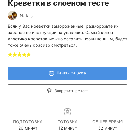
Креветки в слоеном тесте
Natalija
Если у Вас креветки замороженные, разморозьте их
заранее по инструкции на упаковке. Самый конец
хвостика креветок можно оставить неочищенным, будет
тоже очень красиво смотреться.
Печать рецепта
Закрепить рецепт
ПОДГОТОВКА
ГОТОВКА
ОБЩЕЕ ВРЕМЯ
минуты
минуты
минуты
20
минут
12
минут
32
минут