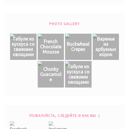
PHOTO GALLERY
Табуле из
Варенье
French
кускуса со
Buckwheat
из
Chocolate
свежими
Crepes
арбузных
Mousse
овощами
корок
Табуле из
Chunky
кускуса со
Guacamol
свежими
e
овощами
ПОЖАЛУЙСТА, СЛЕДУЙТЕ И КАК МЫ :)