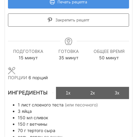
Печать рецепта
Закрепить рецепт
ПОДГОТОВКА
ГОТОВКА
ОБЩЕЕ ВРЕМЯ
минуты
минуты
минуты
15
минут
35
минут
50
минут
ПОРЦИИ
6
порций
ИНГРЕДИЕНТЫ
1x
2x
3x
1
лист
слоеного теста
(или песочного)
3
яйца
150
мл
сливок
150
г
ветчины
70
г
тeртого сыра
соль, перец
по вкусу