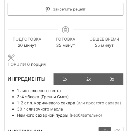
Закрепить рецепт
ПОДГОТОВКА
ГОТОВКА
ОБЩЕЕ ВРЕМЯ
минуты
минуты
минуты
20
минут
35
минут
55
минут
ПОРЦИИ
6
порций
ИНГРЕДИЕНТЫ
1x
2x
3x
1
лист
слоеного теста
3-4
яблока (Гренни Смит)
1-2
ст.л.
коричневого сахара
(или простого сахара)
30
г
сливочного масла
Немного
сахарной пудры
(необязательно)