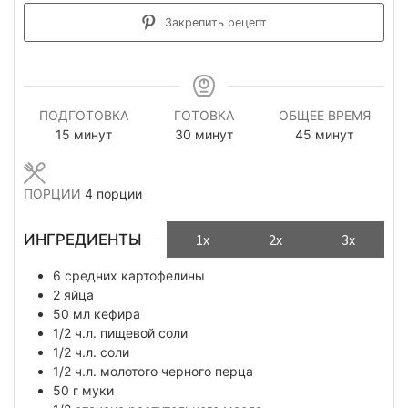
Закрепить рецепт
ПОДГОТОВКА
ГОТОВКА
ОБЩЕЕ ВРЕМЯ
минуты
минуты
минуты
15
минут
30
минут
45
минут
ПОРЦИИ
4
порции
ИНГРЕДИЕНТЫ
1x
2x
3x
6
средних картофелины
2
яйца
50
мл
кефира
1/2
ч.л.
пищевой соли
1/2
ч.л.
соли
1/2
ч.л.
молотого черного перца
50
г
муки