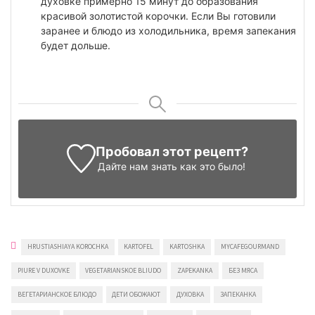
духовке примерно 15 минут до образования
красивой золотистой корочки. Если Вы готовили
заранее и блюдо из холодильника, время запекания
будет дольше.
Пробовал этот рецепт?
Дайте нам знать
как это было!
HRUSTIASHIAYA KOROCHKA
KARTOFEL
KARTOSHKA
MYCAFEGOURMAND
PIURE V DUXOVKE
VEGETARIANSKOE BLIUDO
ZAPEKANKA
БЕЗ МЯСА
ВЕГЕТАРИАНСКОЕ БЛЮДО
ДЕТИ ОБОЖАЮТ
ДУХОВКА
ЗАПЕКАНКА