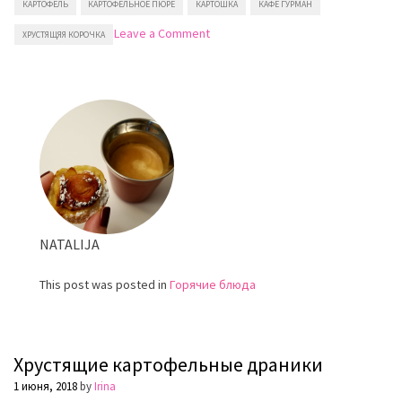
КАРТОФЕЛЬ
КАРТОФЕЛЬНОЕ ПЮРЕ
КАРТОШКА
КАФЕ ГУРМАН
on
Leave a Comment
ХРУСТЯЩЯЯ КОРОЧКА
Картофельное
пюре
в
духовке
NATALIJA
This post was posted in
Горячие блюда
Хрустящие картофельные драники
1 июня, 2018
by
Irina