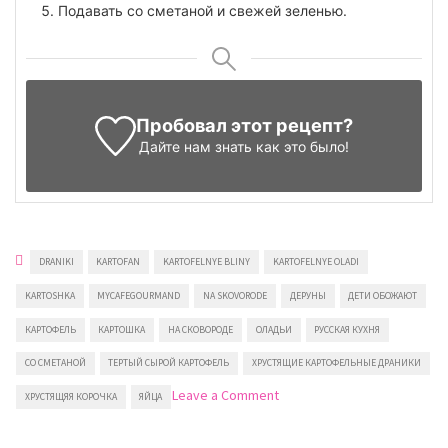
Подавать со сметаной и свежей зеленью.
Пробовал этот рецепт?
Дайте нам знать
как это было!
DRANIKI
KARTOFAN
KARTOFELNYE BLINY
KARTOFELNYE OLADI
KARTOSHKA
MYCAFEGOURMAND
NA SKOVORODE
ДЕРУНЫ
ДЕТИ ОБОЖАЮТ
КАРТОФЕЛЬ
КАРТОШКА
НА СКОВОРОДЕ
ОЛАДЬИ
РУССКАЯ КУХНЯ
СО СМЕТАНОЙ
ТЕРТЫЙ СЫРОЙ КАРТОФЕЛЬ
ХРУСТЯЩИЕ КАРТОФЕЛЬНЫЕ ДРАНИКИ
on
Leave a Comment
ХРУСТЯЩЯЯ КОРОЧКА
ЯЙЦА
Хрустящие
картофельные