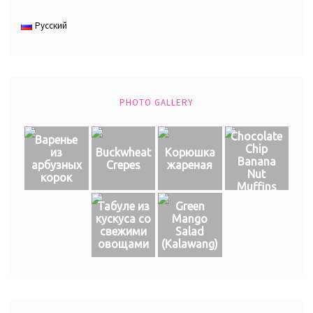
Русский
PHOTO GALLERY
Chocolate
Варенье
Chip
из
Buckwheat
Корюшка
Banana
арбузных
Crepes
жареная
Nut
корок
Muffins
Табуле из
Green
кускуса со
Mango
свежими
Salad
овощами
(Кalawang)