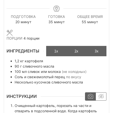
ПОДГОТОВКА
ГОТОВКА
ОБЩЕЕ ВРЕМЯ
минуты
минуты
минуты
20
минут
35
минут
55
минут
ПОРЦИИ
4
порции
ИНГРЕДИЕНТЫ
1x
2x
3x
1,2
кг
картофеля
90
г
сливочного масла
100
мл
сливок или молока
(не холодных)
Соль и свежемолотый перец
по вкусу
Несколько кусочков
сливочного масла
ИНСТРУКЦИИ
Очищенный картофель, порезать на части и
отварить в подсоленной воде. Когда картофель