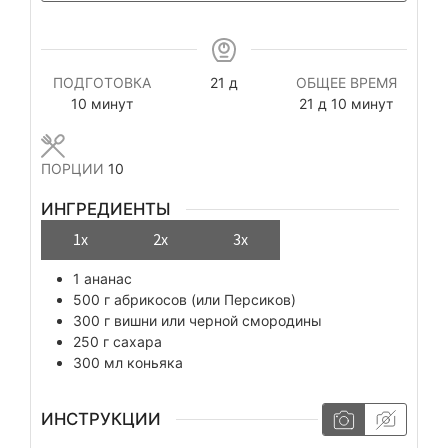
дней
ПОДГОТОВКА
21
д
ОБЩЕЕ ВРЕМЯ
минуты
дней
минуты
10
минут
21
д
10
минут
ПОРЦИИ
10
ИНГРЕДИЕНТЫ
1x
2x
3x
1
ананас
500
г
абрикосов (или Персиков)
300
г
вишни или черной смородины
250
г
сахара
300
мл
коньяка
ИНСТРУКЦИИ