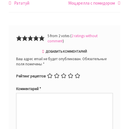
Навигация
Рататуй
Моцарелла с помидором
по
записям
5 from 2 votes (
2 ratings without
comment
)
ДОБАВИТЬ КОММЕНТАРИЙ
Ваш адрес email не будет опубликован.
Обязательные
поля помечены
*
Рейтинг рецептов
Комментарий
*