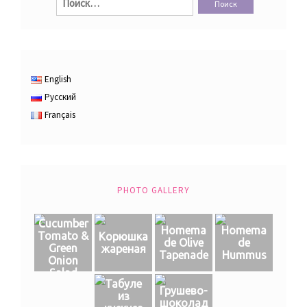
English
Русский
Français
PHOTO GALLERY
Cucumber
Homema
Homema
Tomato &
Корюшка
de Olive
de
Green
жареная
Tapenade
Hummus
Onion
Salad
Табуле
Грушево-
из
шоколад