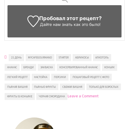
Пробовал этот рецепт?
Дайте нам знать
как это было!
21 ДЕНЬ
MYCAFEGOURMAND
STARTER
АБРИКОСЫ
АЛКОГОЛЬ
АНАНАС
БРЕНДИ
ЗАКВАСКА
КОНСЕРВИРОВАННЫЙ АНАНАС
КОНЬЯК
ЛЕГКИЙ РЕЦЕПТ
НАСТОЙКА
ПЕРСИКИ
ПОШАГОВЫЙ РЕЦЕПТ С ФОТО
ПЬЯНАЯ ВИШНЯ
ПЬЯНЫЕ ФРУКТЫ
СВЕЖАЯ ВИШНЯ
ТОЛЬКО ДЛЯ ВЗРОСЛЫХ
on
Leave a Comment
ФРУКТЫ В КОНЬЯКЕ
ЧЕРНАЯ СМОРОДИНА
Фрукты
в
коньяке