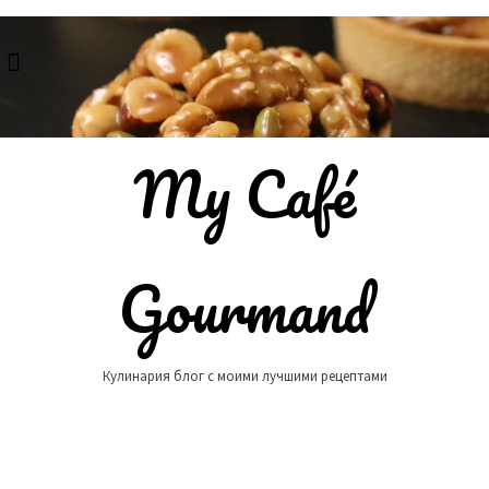
Skip
to
content
My Café
Gourmand
Кулинария блог с моими лучшими рецептами