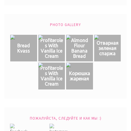
PHOTO GALLERY
Profiterole
Almond
Отварная
Bread
s With
Flour
зеленая
Kvass
Vanilla Ice
Banana
спаржа
Cream
Bread
Profiterole
s With
Корюшка
Vanilla Ice
жареная
Cream
ПОЖАЛУЙСТА, СЛЕДУЙТЕ И КАК МЫ :)