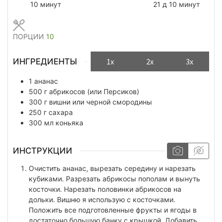
минуты
дней
минуты
10
минут
21
д
10
минут
ПОРЦИИ
10
ИНГРЕДИЕНТЫ
1x
2x
3x
1
ананас
500
г
абрикосов (или Персиков)
300
г
вишни или черной смородины
250
г
сахара
300
мл
коньяка
ИНСТРУКЦИИ
Очистить ананас, вырезать середину и нарезать
кубиками. Разрезать абрикосы пополам и вынуть
косточки. Нарезать половинки абрикосов на
дольки. Вишню я использую с косточками.
Положить все подготовленные фрукты и ягоды в
достаточно большую банку с крышкой. Добавить