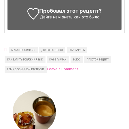
Пробовал этот рецепт?
Дайте нам знать
как это было!
MYCAFEGOURMAND
ДОЛГО НО ЛЕГКО
КАК ВАРИТЬ
КАК ВАРИТЬ ГОВЯЖИЙ ЯЗЫК
КАФЕ ГУРМАН
МЯСО
ПРОСТОЙ РЕЦЕПТ
on
Leave a Comment
ЯЗЫК В ОБЫЧНОЙ КАСТРЮЛЕ
Отварной
говяжий
язык