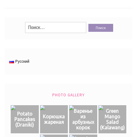
Найти:
Русский
PHOTO GALLERY
Варенье
Green
Potato
Корюшка
из
Mango
Pancakes
жареная
арбузных
Salad
(Draniki)
корок
(Кalawang)