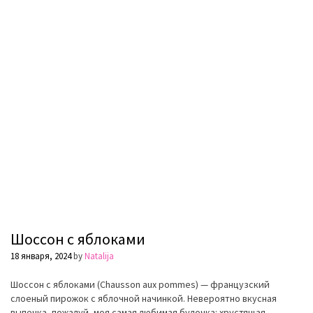
Шоссон с яблоками
18 января, 2024
by
Natalija
Шоссон с яблоками (Chausson aux pommes) — французский
слоеный пирожок с яблочной начинкой. Невероятно вкусная
выпечка, пожалуй, моя самая любимая булочка: хрустящая