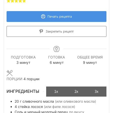
Печать рецепта
Закрепить рецепт
ПОДГОТОВКА
ГОТОВКА
ОБЩЕЕ ВРЕМЯ
минуты
минуты
минуты
3
минут
6
минут
9
минут
ПОРЦИИ
4
порции
ИНГРЕДИЕНТЫ
1x
2x
3x
20
г
сливочного масла
(или оливкового масла)
4
стейка
лосося
(или филе лосося)
Соль и черный молотый перец
по вкусу