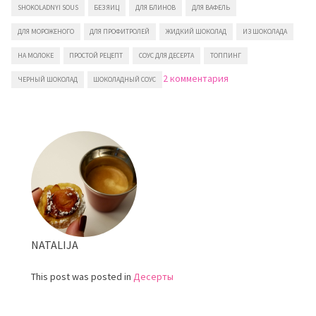
SHOKOLADNYI SOUS
БЕЗ ЯИЦ
ДЛЯ БЛИНОВ
ДЛЯ ВАФЕЛЬ
ДЛЯ МОРОЖЕНОГО
ДЛЯ ПРОФИТРОЛЕЙ
ЖИДКИЙ ШОКОЛАД
ИЗ ШОКОЛАДА
НА МОЛОКЕ
ПРОСТОЙ РЕЦЕПТ
СОУС ДЛЯ ДЕСЕРТА
ТОППИНГ
к
2 комментария
ЧЕРНЫЙ ШОКОЛАД
ШОКОЛАДНЫЙ СОУС
записи
Шоколадный
соус
NATALIJA
This post was posted in
Десерты