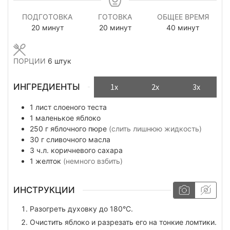
ПОДГОТОВКА
ГОТОВКА
ОБЩЕЕ ВРЕМЯ
минуты
минуты
минуты
20
минут
20
минут
40
минут
ПОРЦИИ
6
штук
ИНГРЕДИЕНТЫ
1x
2x
3x
1
лист
слоеного теста
1
маленькое яблоко
250
г
яблочного пюре
(слить лишнюю жидкость)
30
г
сливочного масла
3
ч.л.
коричневого сахара
1
желток
(немного взбить)
ИНСТРУКЦИИ
Разогреть духовку до 180°C.
Очистить яблоко и разрезать его на тонкие ломтики.