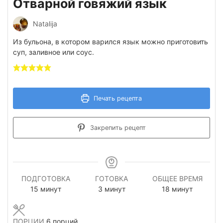
Отварной говяжий язык
Natalija
Из бульона, в котором варился язык можно приготовить
суп, заливное или соус.
Печать рецепта
Закрепить рецепт
ПОДГОТОВКА
ГОТОВКА
ОБЩЕЕ ВРЕМЯ
минуты
минуты
минуты
15
минут
3
минут
18
минут
ПОРЦИИ
6
порций