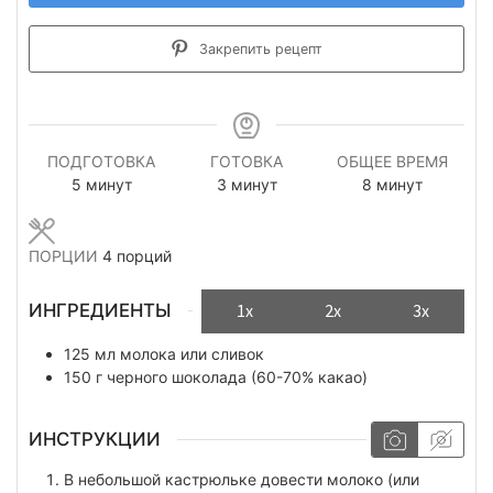
Закрепить рецепт
ПОДГОТОВКА
ГОТОВКА
ОБЩЕЕ ВРЕМЯ
минуты
минуты
минуты
5
минут
3
минут
8
минут
ПОРЦИИ
4
порций
ИНГРЕДИЕНТЫ
1x
2x
3x
125
мл
молока или сливок
150
г
черного шоколада (60-70% какао)
ИНСТРУКЦИИ
В небольшой кастрюльке довести молоко (или