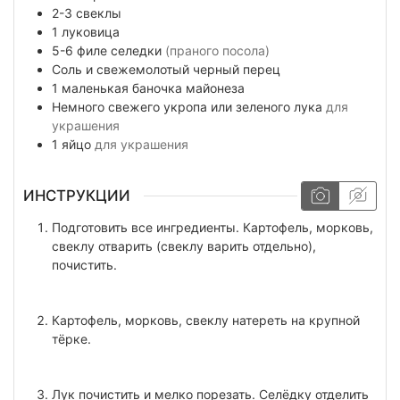
2-3
свеклы
1
луковица
5-6
филе селедки
(праного посола)
Соль и свежемолотый черный перец
1
маленькая
баночка майонеза
Немного
свежего укропа или зеленого лука
для
украшения
1
яйцо
для украшения
ИНСТРУКЦИИ
Подготовить все ингредиенты. Картофель, морковь,
свеклу отварить (свеклу варить отдельно),
почистить.
Картофель, морковь, свеклу натереть на крупной
тёрке.
Лук почистить и мелко порезать. Селёдку отделить