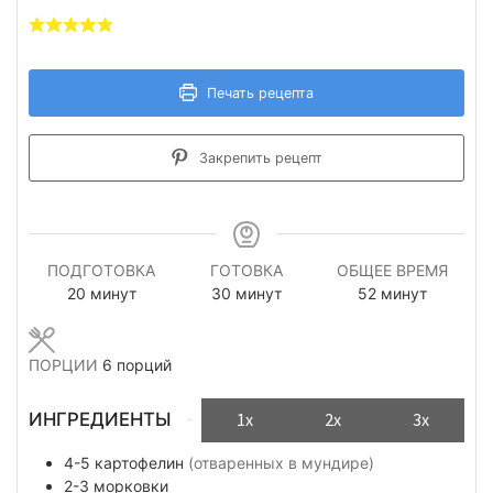
Печать рецепта
Закрепить рецепт
ПОДГОТОВКА
ГОТОВКА
ОБЩЕЕ ВРЕМЯ
минуты
минуты
минуты
20
минут
30
минут
52
минут
ПОРЦИИ
6
порций
ИНГРЕДИЕНТЫ
1x
2x
3x
4-5
картофелин
(отваренных в мундире)
2-3
морковки