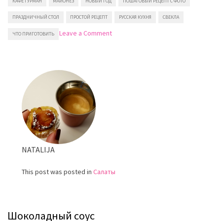
КАФЕ ГУРМАН
МАЙОНЕЗ
НОВЫЙ ГОД
ПОШАГОВЫЙ РЕЦЕПТ С ФОТО
ПРАЗДНИЧНЫЙ СТОЛ
ПРОСТОЙ РЕЦЕПТ
РУССКАЯ КУХНЯ
СВЕКЛА
on
Leave a Comment
ЧТО ПРИГОТОВИТЬ
Селёдка
под
шубой
NATALIJA
This post was posted in
Салаты
Шоколадный соус