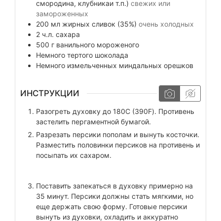
смородина, клубникаи т.п.)
свежих или
замороженных
200
мл
жирных сливок (35%)
очень холодных
2
ч.л.
сахара
500
г
ванильного мороженого
Немного
тертого шоколада
Немного
измельченных миндальных орешков
ИНСТРУКЦИИ
Разогреть духовку до 180С (390F). Противень
застелить пергаментной бумагой.
Разрезать персики пополам и вынуть косточки.
Разместить половинки персиков на противень и
посыпать их сахаром.
Поставить запекаться в духовку примерно на
35 минут. Персики должны стать мягкими, но
еще держать свою форму. Готовые персики
вынуть из духовки, охладить и аккуратно