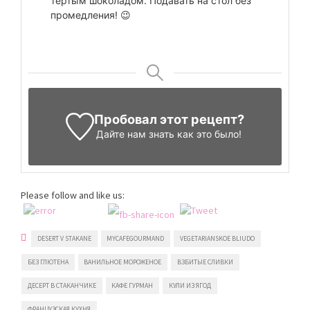
тертым шоколадом. Подавать на стол без
промедления! 😉
Пробовал этот рецепт?
Дайте нам знать
как это было!
Please follow and like us:
DESERT V STAKANE
MYCAFEGOURMAND
VEGETARIANSKOE BLIUDO
БЕЗ ГЛЮТЕНА
ВАНИЛЬНОЕ МОРОЖЕНОЕ
ВЗБИТЫЕ СЛИВКИ
ДЕСЕРТ В СТАКАНЧИКЕ
КАФЕ ГУРМАН
КУЛИ ИЗ ЯГОД
ФРАНЦУЗСКАЯ КУХНЯ