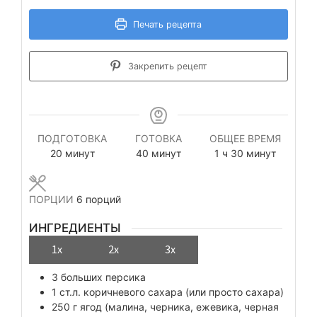
Печать рецепта
Закрепить рецепт
ПОДГОТОВКА
ГОТОВКА
ОБЩЕЕ ВРЕМЯ
минуты
минуты
час
минуты
20
минут
40
минут
1
ч
30
минут
ПОРЦИИ
6
порций
ИНГРЕДИЕНТЫ
1x
2x
3x
3
больших персика
1
ст.л.
коричневого сахара (или просто сахара)
250
г
ягод (малина, черника, ежевика, черная