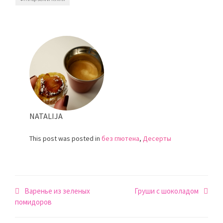
NATALIJA
This post was posted in
без глютена
,
Десерты
Навигация
Варенье из зеленых
Груши с шоколадом
по
помидоров
записям