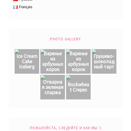
Français
PHOTO GALLERY
Варенье
Варенье
Ice Cream
Грушево-
из
из
Cake
шоколад
арбузных
арбузных
Iceberg
ный тарт
корок
корок
Отварна
Buckwhea
я зеленая
t Crepes
спаржа
ПОЖАЛУЙСТА, СЛЕДУЙТЕ И КАК МЫ :)