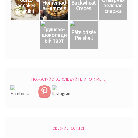
Potato
Отварная
Homemad
Buckwheat
Pancakes
зеленая
e Hummus
Crepes
(Draniki)
спаржа
Грушево-
Pâte brisée
шоколадн
Pie shell
ый тарт
ПОЖАЛУЙСТА, СЛЕДУЙТЕ И КАК МЫ :)
СВЕЖИЕ ЗАПИСИ