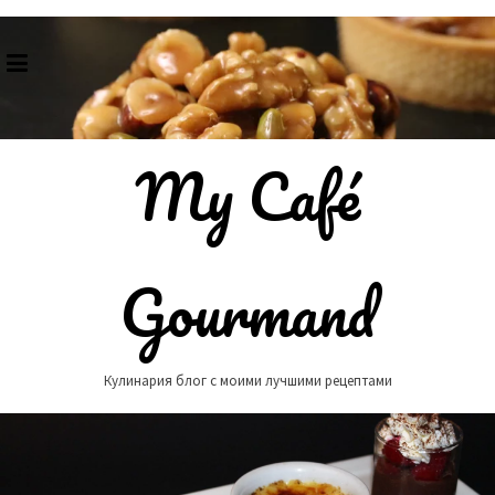
Skip
to
content
My Café
Gourmand
Кулинария блог с моими лучшими рецептами