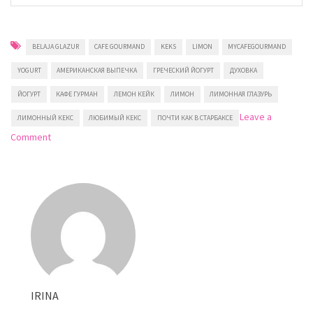
BELAJA GLAZUR
CAFE GOURMAND
KEKS
LIMON
MYCAFEGOURMAND
YOGURT
АМЕРИКАНСКАЯ ВЫПЕЧКА
ГРЕЧЕСКИЙ ЙОГУРТ
ДУХОВКА
ЙОГУРТ
КАФЕ ГУРМАН
ЛЕМОН КЕЙК
ЛИМОН
ЛИМОННАЯ ГЛАЗУРЬ
Leave a
ЛИМОННЫЙ КЕКС
ЛЮБИМЫЙ КЕКС
ПОЧТИ КАК В СТАРБАКСЕ
on
Comment
Лимонный
кекс
на
йогурте
IRINA