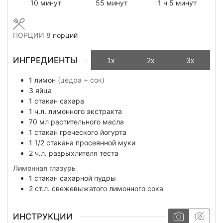
минуты
минуты
час
минуты
10
минут
55
минут
1
ч
5
минут
ПОРЦИИ
8
порций
ИНГРЕДИЕНТЫ
1x
2x
3x
1
лимон
(цедра + сок)
3
яйца
1
стакан
сахара
1
ч.л.
лимонного экстракта
70
мл
растительного масла
1
стакан
греческого йогурта
1 1/2
стакана
просеянной муки
2
ч.л.
разрыхлителя теста
Лимонная глазурь
1
стакан
сахарной пудры
2
ст.л.
свежевыжатого лимонного сока
ИНСТРУКЦИИ