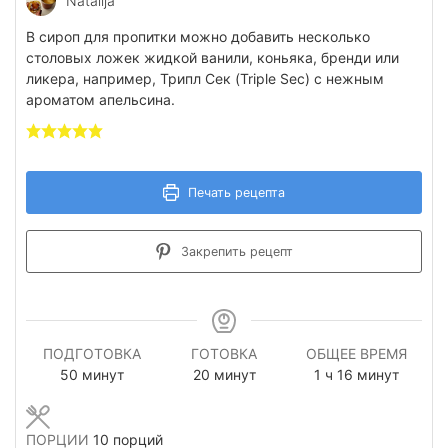
Natalija
В сироп для пропитки можно добавить несколько
столовых ложек жидкой ванили, коньяка, бренди или
ликера, например, Трипл Сек (Triple Sec) с нежным
ароматом апельсина.
Печать рецепта
Закрепить рецепт
ПОДГОТОВКА
ГОТОВКА
ОБЩЕЕ ВРЕМЯ
минуты
минуты
час
минуты
50
минут
20
минут
1
ч
16
минут
ПОРЦИИ
10
порций