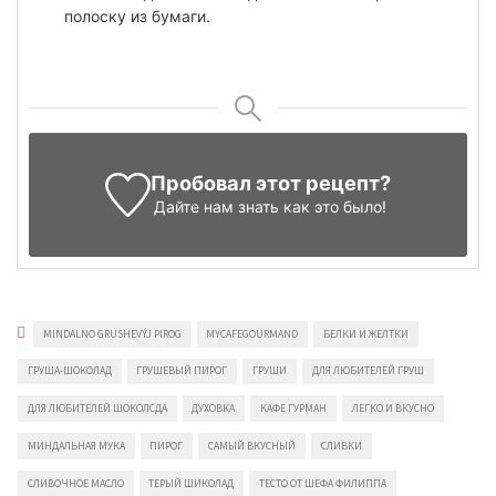
полоску из бумаги.
Пробовал этот рецепт?
Дайте нам знать
как это было!
MINDALNO GRUSHEVYJ PIROG
MYCAFEGOURMAND
БЕЛКИ И ЖЕЛТКИ
ГРУША-ШОКОЛАД
ГРУШЕВЫЙ ПИРОГ
ГРУШИ
ДЛЯ ЛЮБИТЕЛЕЙ ГРУШ
ДЛЯ ЛЮБИТЕЛЕЙ ШОКОЛСДА
ДУХОВКА
КАФЕ ГУРМАН
ЛЕГКО И ВКУСНО
МИНДАЛЬНАЯ МУКА
ПИРОГ
САМЫЙ ВКУСНЫЙ
СЛИВКИ
СЛИВОЧНОЕ МАСЛО
ТЕРЫЙ ШИКОЛАД
ТЕСТО ОТ ШЕФА ФИЛИППА