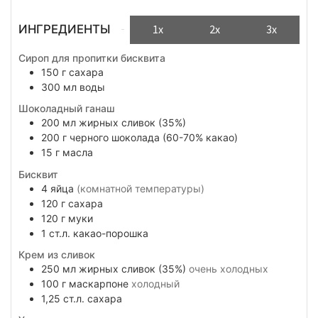
ИНГРЕДИЕНТЫ
1x
2x
3x
Сироп для пропитки бисквита
150
г
сахара
300
мл
воды
Шоколадный ганаш
200
мл
жирных сливок (35%)
200
г
черного шоколада (60-70% какао)
15
г
масла
Бисквит
4
яйца
(комнатной температуры)
120
г
сахара
120
г
муки
1
ст.л.
какао-порошка
Крем из сливок
250
мл
жирных сливок (35%)
очень холодных
100
г
маскарпоне
холодный
1,25
ст.л.
сахара