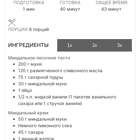
ПОДГОТОВКА
ГОТОВКА
ОБЩЕЕ ВРЕМЯ
минута
минуты
минуты
1
мин
40
минут
43
минут
ПОРЦИИ
8
порций
ИНГРЕДИЕНТЫ
1x
2x
3x
Миндальное песочное тесто
200
г
муки
120
г
размягченного сливочного масла
75
г
сахарной пудры
30
г
миндальной муки
1
яйцо
1/2
ч.л.
жидкой ванили (1 пакетик ванильного
сахара или 1 стручок ванили)
Миндальный крем
50
г
миндальной муки
Немного
лимонного сока
45
г
сахара
1
яичный желток