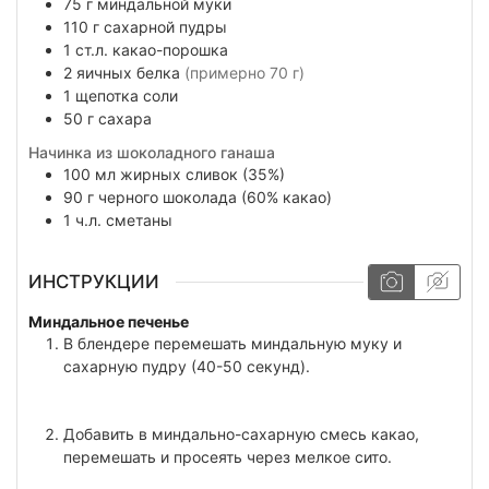
75
г
миндальной муки
110
г
сахарной пудры
1
ст.л.
какао-порошка
2
яичных белка
(примерно 70 г)
1
щепотка
соли
50
г
сахара
Начинка из шоколадного ганаша
100
мл
жирных сливок (35%)
90
г
черного шоколада (60% какао)
1
ч.л.
сметаны
ИНСТРУКЦИИ
Миндальное печенье
В блендере перемешать миндальную муку и
сахарную пудру (40-50 секунд).
Добавить в миндально-сахарную смесь какао,
перемешать и просеять через мелкое сито.