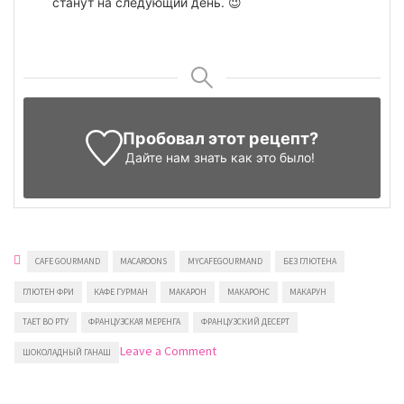
станут на следующий день. 😉
Пробовал этот рецепт?
Дайте нам знать
как это было!
CAFE GOURMAND
MACAROONS
MYCAFEGOURMAND
БЕЗ ГЛЮТЕНА
ГЛЮТЕН ФРИ
КАФЕ ГУРМАН
МАКАРОН
МАКАРОНС
МАКАРУН
ТАЕТ ВО РТУ
ФРАНЦУЗСКАЯ МЕРЕНГА
ФРАНЦУЗСКИЙ ДЕСЕРТ
on
Leave a Comment
ШОКОЛАДНЫЙ ГАНАШ
Французские
шоколадные
макарон