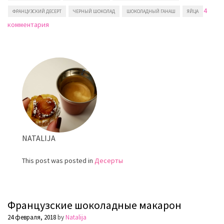
4
ФРАНЦУЗСКИЙ ДЕСЕРТ
ЧЕРНЫЙ ШОКОЛАД
ШОКОЛАДНЫЙ ГАНАШ
ЯЙЦА
к
комментария
записи
Грушево-
шоколадный
тарт
NATALIJA
This post was posted in
Десерты
Французские шоколадные макарон
24 февраля, 2018
by
Natalija