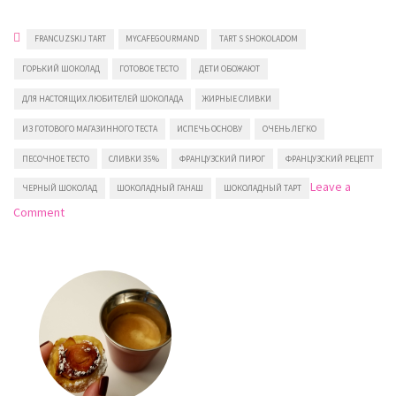
FRANCUZSKIJ TART
MYCAFEGOURMAND
TART S SHOKOLADOM
ГОРЬКИЙ ШОКОЛАД
ГОТОВОЕ ТЕСТО
ДЕТИ ОБОЖАЮТ
ДЛЯ НАСТОЯЩИХ ЛЮБИТЕЛЕЙ ШОКОЛАДА
ЖИРНЫЕ СЛИВКИ
ИЗ ГОТОВОГО МАГАЗИННОГО ТЕСТА
ИСПЕЧЬ ОСНОВУ
ОЧЕНЬ ЛЕГКО
ПЕСОЧНОЕ ТЕСТО
СЛИВКИ 35%
ФРАНЦУЗСКИЙ ПИРОГ
ФРАНЦУЗСКИЙ РЕЦЕПТ
Leave a
ЧЕРНЫЙ ШОКОЛАД
ШОКОЛАДНЫЙ ГАНАШ
ШОКОЛАДНЫЙ ТАРТ
on
Comment
Французский
шоколадный
тарт