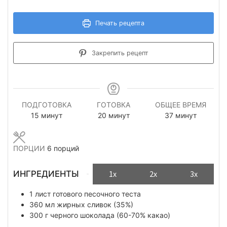
Печать рецепта
Закрепить рецепт
ПОДГОТОВКА
ГОТОВКА
ОБЩЕЕ ВРЕМЯ
минуты
минуты
минуты
15
минут
20
минут
37
минут
ПОРЦИИ
6
порций
ИНГРЕДИЕНТЫ
1x
2x
3x
1
лист
готового песочного теста
360
мл
жирных сливок (35%)
300
г
черного шоколада (60-70% какао)