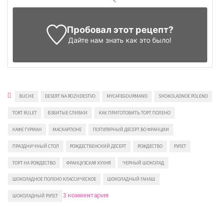
Пробовал этот рецепт?
Дайте нам знать
как это было!
BUCHE
DESERT NA ROZHDESTVO
MYCAFEGOURMAND
SHOKOLADNOE POLENO
TORT RULET
ВЗБИТЫЕ СЛИВКИ
КАК ПРИГОТОВИТЬ ТОРТ ПОЛЕНО
КАФЕ ГУРМАН
МАСКАРПОНЕ
ПОПУЛЯРНЫЙ ДЕСЕРТ ВО ФРАНЦИИ
ПРАЗДНИЧНЫЙ СТОЛ
РОЖДЕСТВЕНСКИЙ ДЕСЕРТ
РОЖДЕСТВО
РУЛЕТ
ТОРТ НА РОЖДЕСТВО
ФРАНЦУЗСКАЯ КУХНЯ
ЧЕРНЫЙ ШОКОЛАД
ШОКОЛАДНОЕ ПОЛЕНО КЛАССИЧЕСКОЕ
ШОКОЛАДНЫЙ ГАНАШ
к
3 комментария
ШОКОЛАДНЫЙ РУЛЕТ
записи
Шоколадное