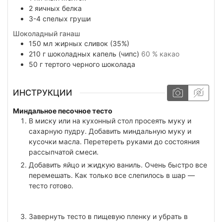
2
яичных белка
3-4
спелых груши
Шоколадный ганаш
150
мл
жирных сливок (35%)
210
г
шоколадных капель (чипс)
60 % какао
50
г
тертого черного шоколада
ИНСТРУКЦИИ
Миндальное песочное тесто
В миску или на кухонный стол просеять муку и
сахарную пудру. Добавить миндальную муку и
кусочки масла. Перетереть руками до состояния
рассыпчатой смеси.
Добавить яйцо и жидкую ваниль. Очень быстро все
перемешать. Как только все слепилось в шар —
тесто готово.
Завернуть тесто в пищевую пленку и убрать в