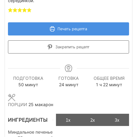
серединкой.
Печать рецепта
Закрепить рецепт
ПОДГОТОВКА
ГОТОВКА
ОБЩЕЕ ВРЕМЯ
минуты
минуты
час
минуты
50
минут
24
минут
1
ч
22
минут
ПОРЦИИ
25
макарон
ИНГРЕДИЕНТЫ
1x
2x
3x
Миндальное печенье