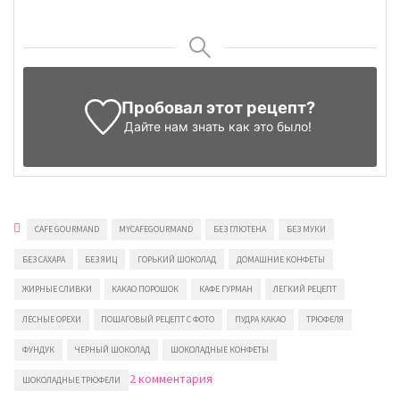
Пробовал этот рецепт?
Дайте нам знать
как это было!
CAFE GOURMAND
MYCAFEGOURMAND
БЕЗ ГЛЮТЕНА
БЕЗ МУКИ
БЕЗ САХАРА
БЕЗ ЯИЦ
ГОРЬКИЙ ШОКОЛАД
ДОМАШНИЕ КОНФЕТЫ
ЖИРНЫЕ СЛИВКИ
КАКАО ПОРОШОК
КАФЕ ГУРМАН
ЛЕГКИЙ РЕЦЕПТ
ЛЕСНЫЕ ОРЕХИ
ПОШАГОВЫЙ РЕЦЕПТ С ФОТО
ПУДРА КАКАО
ТРЮФЕЛЯ
ФУНДУК
ЧЕРНЫЙ ШОКОЛАД
ШОКОЛАДНЫЕ КОНФЕТЫ
к
2 комментария
ШОКОЛАДНЫЕ ТРЮФЕЛИ
записи