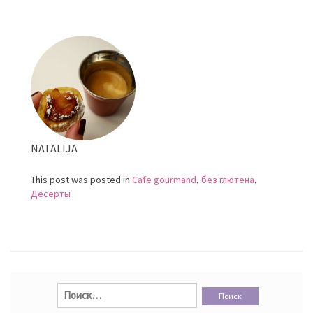
Шоколадные
трюфели
с
лесными
орехами
NATALIJA
This post was posted in
Cafe gourmand
,
без глютена
,
Десерты
Найти: