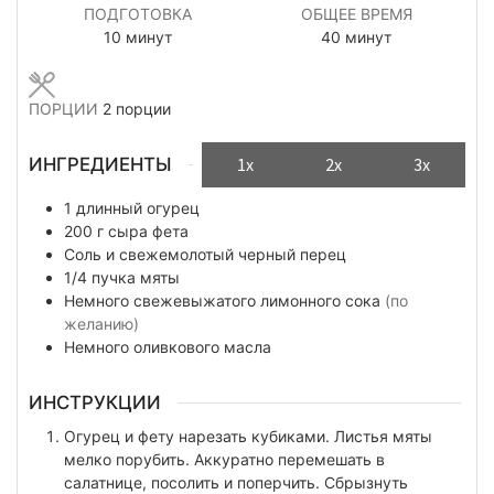
ПОДГОТОВКА
ОБЩЕЕ ВРЕМЯ
минуты
минуты
10
минут
40
минут
ПОРЦИИ
2
порции
ИНГРЕДИЕНТЫ
1x
2x
3x
1
длинный
огурец
200
г
сыра фета
Соль и свежемолотый черный перец
1/4
пучка
мяты
Немного
свежевыжатого лимонного сока
(по
желанию)
Немного
оливкового масла
ИНСТРУКЦИИ
Огурец и фету нарезать кубиками. Листья мяты
мелко порубить. Аккуратно перемешать в
салатнице, посолить и поперчить. Сбрызнуть