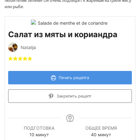
любителям зелени! Он очень подойдет к жареным на гриле мясу
или рыбе.
Салат из мяты и кориандра
Natalija
Печать рецепта
Закрепить рецепт
ПОДГОТОВКА
ОБЩЕЕ ВРЕМЯ
минуты
минуты
10
минут
40
минут