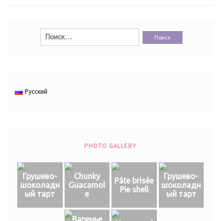
Найти:
Русский
PHOTO GALLERY
Грушево-
Chunky
Грушево-
Pâte brisée
шоколадн
Guacamol
шоколадн
Pie shell
ый тарт
e
ый тарт
Варенье