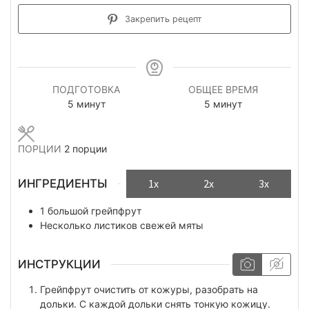
Закрепить рецепт
ПОДГОТОВКА
ОБЩЕЕ ВРЕМЯ
минуты
минуты
5
минут
5
минут
ПОРЦИИ
2
порции
ИНГРЕДИЕНТЫ
1x
2x
3x
1
большой
грейпфрут
Несколько
листиков
свежей мяты
ИНСТРУКЦИИ
Грейпфрут очистить от кожуры, разобрать на
дольки. С каждой дольки снять тонкую кожицу.