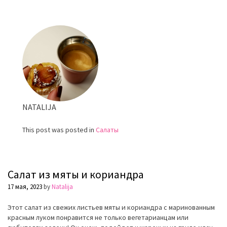
Салат
из
огурца
с
фетой
и
мятой
NATALIJA
This post was posted in
Салаты
Салат из мяты и кориандра
17 мая, 2023
by
Natalija
Этот салат из свежих листьев мяты и кориандра с маринованным
красным луком понравится не только вегетарианцам или