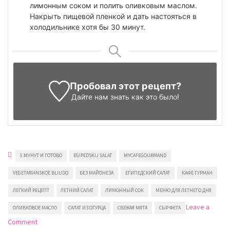
лимонным соком и полить оливковым маслом.
Накрыть пищевой пленкой и дать настояться в
холодильнике хотя бы 30 минут.
Пробовал этот рецепт?
Дайте нам знать
как это было!
5 МУНУТ И ГОТОВО
EGIPEDSKIJ SALAT
MYCAFEGOURMAND
VEGETARIANSKOE BLIUDO
БЕЗ МАЙОНЕЗА
ЕГИПЕДСКИЙ САЛАТ
КАФЕ ГУРМАН
ЛЕГКИЙ РЕЦЕПТ
ЛЕТНИЙ САЛАТ
ЛИМОННЫЙ СОК
МЕНЮ ДЛЯ ЛЕТНЕГО ДНЯ
Leave a
ОЛИВКОВОЕ МАСЛО
САЛАТ ИЗ ОГУРЦА
СВЕЖАЯ МЯТА
СЫР ФЕТА
on
Comment