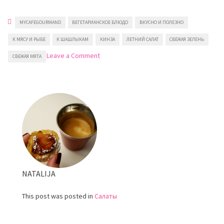
MYCAFEGOURMAND
ВЕГЕТАРИАНСКОЕ БЛЮДО
ВКУСНО И ПОЛЕЗНО
К МЯСУ И РЫБЕ
К ШАШЛЫКАМ
КИНЗА
ЛЕТНИЙ САЛАТ
СВЕЖАЯ ЗЕЛЕНЬ
on
Leave a Comment
СВЕЖАЯ МЯТА
Салат
из
мяты
и
кориандра
NATALIJA
This post was posted in
Салаты