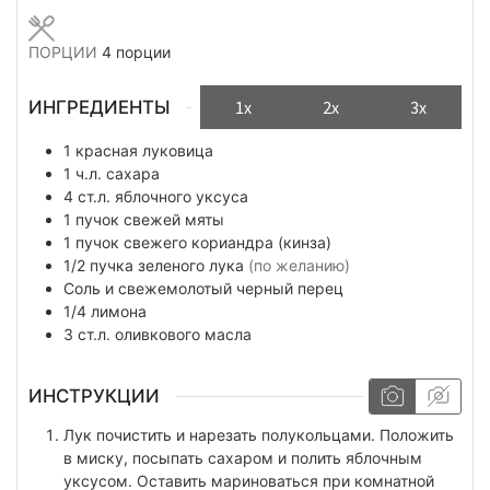
ПОРЦИИ
4
порции
ИНГРЕДИЕНТЫ
1x
2x
3x
1
красная луковица
1
ч.л.
сахара
4
ст.л.
яблочного уксуса
1
пучок
свежей мяты
1
пучок
свежего кориандра (кинза)
1/2
пучка
зеленого лука
(по желанию)
Соль и свежемолотый черный перец
1/4
лимона
3
ст.л.
оливкового масла
ИНСТРУКЦИИ
Лук почистить и нарезать полукольцами. Положить
в миску, посыпать сахаром и полить яблочным
уксусом. Оставить мариноваться при комнатной