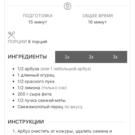
ПОДГОТОВКА
ОБЩЕЕ ВРЕМЯ
минуты
минуты
15
минут
16
минут
ПОРЦИИ
8
порций
ИНГРЕДИЕНТЫ
1x
2x
3x
1/2
арбуза
(или 1 небольшой арбуз)
1
длинный огурец
1/2
красного лука
1/2
лимона
(только сок)
200
г
сыра фета
1/2
пучка
свежей мяты
Свежемолотый перец
по вкусу
ИНСТРУКЦИИ
Арбуз очистить от кожуры, удалить семена и