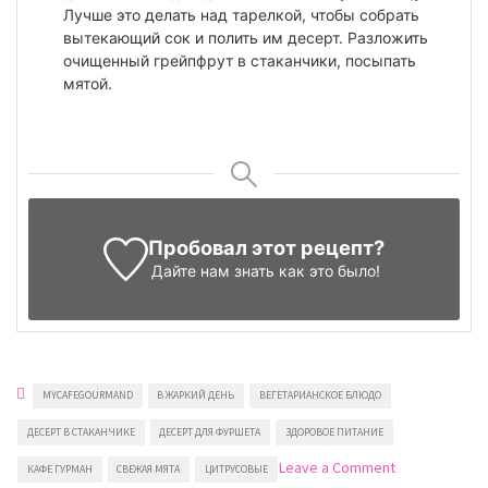
Лучше это делать над тарелкой, чтобы собрать
вытекающий сок и полить им десерт. Разложить
очищенный грейпфрут в стаканчики, посыпать
мятой.
Пробовал этот рецепт?
Дайте нам знать
как это было!
MYCAFEGOURMAND
В ЖАРКИЙ ДЕНЬ
ВЕГЕТАРИАНСКОЕ БЛЮДО
ДЕСЕРТ В СТАКАНЧИКЕ
ДЕСЕРТ ДЛЯ ФУРШЕТА
ЗДОРОВОЕ ПИТАНИЕ
on
Leave a Comment
КАФЕ ГУРМАН
СВЕЖАЯ МЯТА
ЦИТРУСОВЫЕ
Грейпфрут