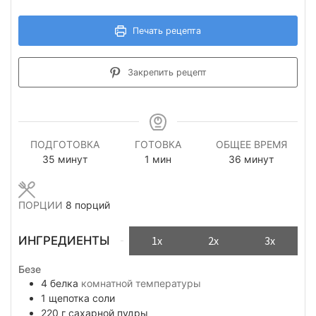
Печать рецепта
Закрепить рецепт
ПОДГОТОВКА
ГОТОВКА
ОБЩЕЕ ВРЕМЯ
минуты
минута
минуты
35
минут
1
мин
36
минут
ПОРЦИИ
8
порций
ИНГРЕДИЕНТЫ
1x
2x
3x
Безе
4
белка
комнатной температуры
1
щепотка
соли
220
г
сахарной пудры