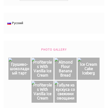
Русский
PHOTO GALLERY
Profiterole
Almond
Грушево-
Ice Cream
s With
Flour
шоколадн
Cake
Vanilla Ice
Banana
ый тарт
Iceberg
Cream
Bread
Profiterole
Табуле из
s With
кускуса со
Vanilla Ice
свежими
Cream
овощами