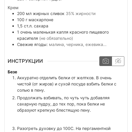
Крем
200
мл
жирных сливок
35% жирности
100
г
маскарпоне
1,5
ст.л.
сахара
1
очень маленькая капля
красного пищевого
красителя
(не обязательно)
Свежие ягоды:
малина, черника, ежевика…
ИНСТРУКЦИИ
Безе
Аккуратно отделить белки от желтков. В очень
чистой (от жиров) и сухой посуде взбить белки с
солью в пену.
Продолжать взбивать, по чуть чуть добавляя
сахарную пудру, до тех пор, пока белки не
образуют крепкую блестящую пену.
Разогреть духовку до 100С. На пергаментной