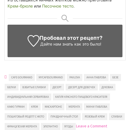
Крем-брюле
или
Песочное тесто
.
Пробовал этот рецепт?
Дайте нам знать
как это было!
CAFE GOURMAND
MYCAFEGOURMAND
PAVLOVA
АННА ПАВЛОВА
БЕЗЕ
БЕЛКИ
ВЗБИТЫЕ СЛИВКИ
ДЕСЕРТ
ДЕСЕРТ ДЛЯ ДЕВОЧЕК
ДУХОВКА
ИНДИВИДУАЛЬНАЯ СЕРВИРОВКА
КАПЛЯ КРАСНОГО ПИЩЕВОГО КРАСИТЕЛЯ
КАФЕ ГУРМАН
КРЕМ
МАСКАРПОНЕ
МЕРЕНГА
МИНИ ПАВЛОВА
ПОШАГОВЫЙ РЕЦЕПТ С ФОТО
ПРАЗДНИЧНЫЙ СТОЛ
РОЗОВЫЙ КРЕМ
СЛИВКИ
on
Leave a Comment
ФРАНЦУЗСКАЯ МЕРЕНГА
ЭЛЕГАНТНО
ЯГОДЫ
Мини-