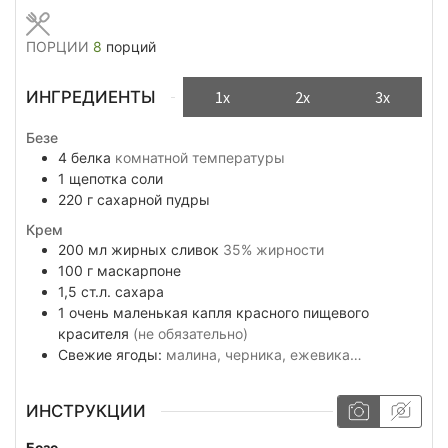
ПОРЦИИ
8
порций
ИНГРЕДИЕНТЫ
1x
2x
3x
Безе
4
белка
комнатной температуры
1
щепотка
соли
220
г
сахарной пудры
Крем
200
мл
жирных сливок
35% жирности
100
г
маскарпоне
1,5
ст.л.
сахара
1
очень маленькая капля
красного пищевого
красителя
(не обязательно)
Свежие ягоды:
малина, черника, ежевика…
ИНСТРУКЦИИ
Безе