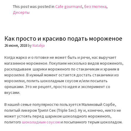
This post was posted in
Cafe gourmand
,
без глютена
,
Десерты
Как просто и красиво подать мороженое
26 июня, 2018
by
Natalija
Когда жарко и о готовке не может быть и речи, нас выручает
магазинное мороженое. Покупаем несколько видов мороженого,
раскладываем шарики мороженого по стаканчикам и храним в
морозилке. В нужный момент остается достать стаканчики из
морозилки, полить шоколадным соусом и/или посыпать
орешками. Это не рецепт, просто идея и эксперимент со
вкусами.
В нашей семье популярностю пользуется Малиновый Сорбе,
политый ликером Трипл Сек (Triple Sec). Ну и, конечно, никто не
может устоять перед шариком шоколадного мороженого,
политого
шоколадным соусом
и посыпанного терым шоколадом.