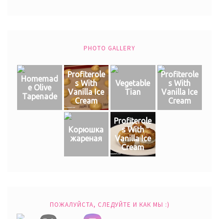
PHOTO GALLERY
Profiterole
Profiterole
Homemad
s With
Vegetable
s With
e Olive
Vanilla Ice
Tian
Vanilla Ice
Tapenade
Cream
Cream
Profiterole
Корюшка
s With
жареная
Vanilla Ice
Cream
ПОЖАЛУЙСТА, СЛЕДУЙТЕ И КАК МЫ :)