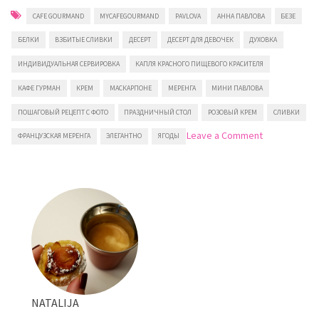
CAFE GOURMAND
MYCAFEGOURMAND
PAVLOVA
АННА ПАВЛОВА
БЕЗЕ
БЕЛКИ
ВЗБИТЫЕ СЛИВКИ
ДЕСЕРТ
ДЕСЕРТ ДЛЯ ДЕВОЧЕК
ДУХОВКА
ИНДИВИДУАЛЬНАЯ СЕРВИРОВКА
КАПЛЯ КРАСНОГО ПИЩЕВОГО КРАСИТЕЛЯ
КАФЕ ГУРМАН
КРЕМ
МАСКАРПОНЕ
МЕРЕНГА
МИНИ ПАВЛОВА
ПОШАГОВЫЙ РЕЦЕПТ С ФОТО
ПРАЗДНИЧНЫЙ СТОЛ
РОЗОВЫЙ КРЕМ
СЛИВКИ
on
Leave a Comment
ФРАНЦУЗСКАЯ МЕРЕНГА
ЭЛЕГАНТНО
ЯГОДЫ
Мини-
Павлова
NATALIJA