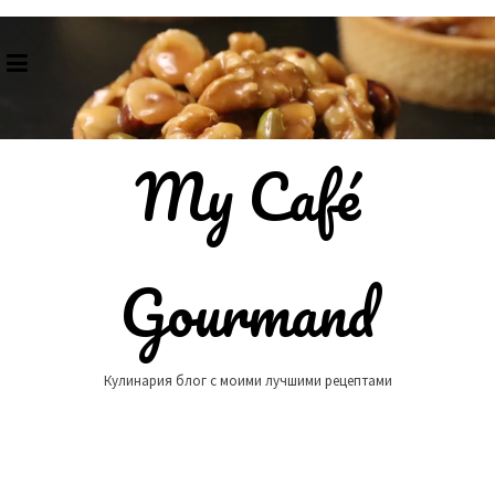
Skip
to
content
My Café
Gourmand
Кулинария блог с моими лучшими рецептами