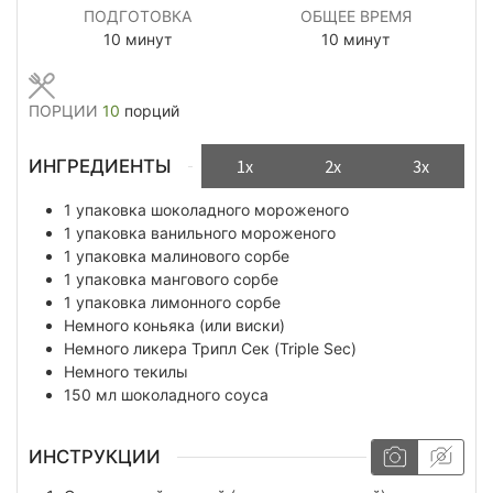
ПОДГОТОВКА
ОБЩЕЕ ВРЕМЯ
минуты
минуты
10
минут
10
минут
ПОРЦИИ
10
порций
ИНГРЕДИЕНТЫ
1x
2x
3x
1
упаковка
шоколадного мороженого
1
упаковка
ванильного мороженого
1
упаковка
малинового сорбе
1
упаковка
мангового сорбе
1
упаковка
лимонного сорбе
Немного
коньяка (или виски)
Немного
ликера Трипл Сек (Triple Sec)
Немного
текилы
150
мл
шоколадного соуса
ИНСТРУКЦИИ