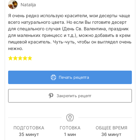
Natalija
Я очень редко использую красители, мои десерты чаще
всего натурального цвета. Но если Вы готовите десерт
для спецального случая (День Св. Валентина, праздник
для маленьких принцесс и т.д.), можно добавить в крем
пищевой краситель. Чуть-чуть, чтобы он выглядел очень
нежно.
Печать рецепта
Закрепить рецепт
ПОДГОТОВКА
ГОТОВКА
ОБЩЕЕ ВРЕМЯ
минуты
минута
минуты
35
минут
1
мин
36
минут