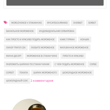
MOROZHENOE V STAKANHIKE
MYCAFEGOURMAND
SHERBET
SORBET
ВАНИЛЬНОЕ МОРОЖЕНОЕ
ИНДИВИДУАЛЬНАЯ СЕРВИРОВКА
КАК ПРОСТО И КРАСИВО ПОДАТЬ МОРОЖЕНОЕ
КАФЕ ГУРМАН
КОНЬЯК
ЛИКЕР ТРИПЛ СЕК
ЛЮБИТЕ МОРОЖЕНОЕ
МАГАЗИННОЕ МОРОЖЕНОЕ
МИНИ ДЕСЕРТ
МОРОЖЕНОЕ В СТАКАНЧИКЕ
ПРОСТО И КРАСИВО
РАЗЛОЖИТЬ ШАРИКИ ПО СТАКАНЧИКАМ
С ЧЕМ ПОДАТЬ МОРОЖЕНОЕ
СОРБЕ
СОРБЕТ
ТЕКИЛА
ШАРИК МОРОЖЕНОГО
ШОКОЛАДНОЕ МОРОЖЕНОЕ
к
2 комментария
ШОКОЛАДНЫЙ СОУС
записи
Как
просто
и
красиво
подать