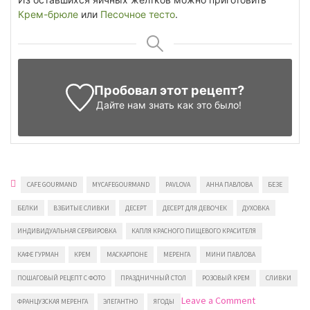
Крем-брюле
или
Песочное тесто
.
Пробовал этот рецепт?
Дайте нам знать
как это было!
CAFE GOURMAND
MYCAFEGOURMAND
PAVLOVA
АННА ПАВЛОВА
БЕЗЕ
БЕЛКИ
ВЗБИТЫЕ СЛИВКИ
ДЕСЕРТ
ДЕСЕРТ ДЛЯ ДЕВОЧЕК
ДУХОВКА
ИНДИВИДУАЛЬНАЯ СЕРВИРОВКА
КАПЛЯ КРАСНОГО ПИЩЕВОГО КРАСИТЕЛЯ
КАФЕ ГУРМАН
КРЕМ
МАСКАРПОНЕ
МЕРЕНГА
МИНИ ПАВЛОВА
ПОШАГОВЫЙ РЕЦЕПТ С ФОТО
ПРАЗДНИЧНЫЙ СТОЛ
РОЗОВЫЙ КРЕМ
СЛИВКИ
on
Leave a Comment
ФРАНЦУЗСКАЯ МЕРЕНГА
ЭЛЕГАНТНО
ЯГОДЫ
Мини-