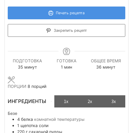
Печать рецепта
Закрепить рецепт
ПОДГОТОВКА
ГОТОВКА
ОБЩЕЕ ВРЕМЯ
минуты
минута
минуты
35
минут
1
мин
36
минут
ПОРЦИИ
8
порций
ИНГРЕДИЕНТЫ
1x
2x
3x
Безе
4
белка
комнатной температуры
1
щепотка
соли
220
г
сахарной пудры