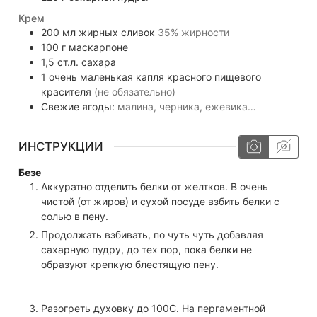
Крем
200
мл
жирных сливок
35% жирности
100
г
маскарпоне
1,5
ст.л.
сахара
1
очень маленькая капля
красного пищевого
красителя
(не обязательно)
Свежие ягоды:
малина, черника, ежевика…
ИНСТРУКЦИИ
Безе
Аккуратно отделить белки от желтков. В очень
чистой (от жиров) и сухой посуде взбить белки с
солью в пену.
Продолжать взбивать, по чуть чуть добавляя
сахарную пудру, до тех пор, пока белки не
образуют крепкую блестящую пену.
Разогреть духовку до 100С. На пергаментной