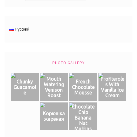
Русский
PHOTO GALLERY
Mouth
Profiterole
Chunky
French
Watering
s With
Guacamol
Chocolate
Venison
Vanilla Ice
e
Mousse
Roast
Cream
Chocolate
Chip
Корюшка
Banana
жареная
Nut
Muffins